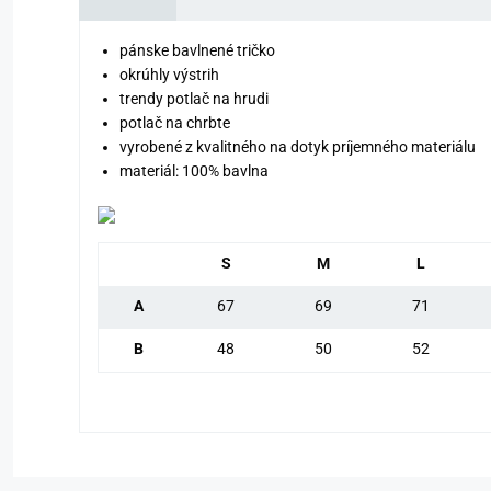
pánske bavlnené tričko
okrúhly výstrih
trendy potlač na hrudi
potlač na chrbte
vyrobené z kvalitného na dotyk príjemného materiálu
materiál: 100% bavlna
S
M
L
A
67
69
71
B
48
50
52