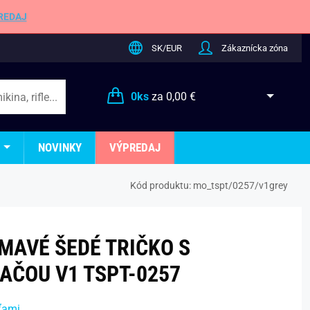
REDAJ
SK/EUR
Zákaznícka zóna
0
ks
za
0,00 €
NOVINKY
VÝPREDAJ
Kód produktu:
mo_tspt/0257/v1grey
MAVÉ ŠEDÉ TRIČKO S
AČOU V1 TSPT-0257
ťami