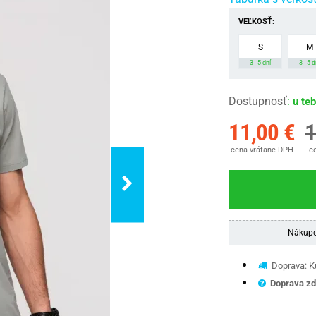
VEĽKOSŤ:
S
M
3 - 5 dní
3 - 5 d
Dostupnosť
:
u te
11,00 €
1
cena vrátane DPH
ce
Nákupo
Doprava: Ku
Doprava zd