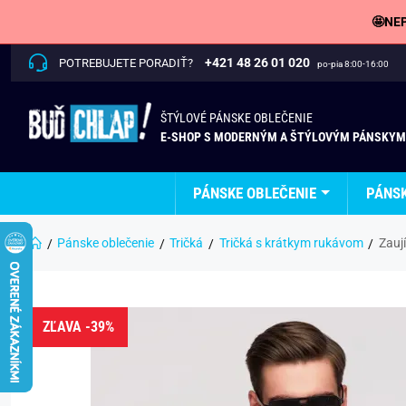
🤩NEP
+421 48 26 01 020
POTREBUJETE PORADIŤ?
po-pia 8:00-16:00
ŠTÝLOVÉ PÁNSKE OBLEČENIE
E-SHOP S MODERNÝM A ŠTÝLOVÝM PÁNSKYM
PÁNSKE OBLEČENIE
PÁNS
Pánske oblečenie
Tričká
Tričká s krátkym rukávom
Zauj
ZĽAVA -39%