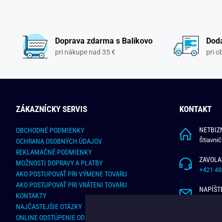
Doprava zdarma s Balíkovo
Doda
pri nákupe nad 35 €
pri 
ZÁKAZNÍCKY SERVIS
KONTAKT
NETBIZN
OBCHODNÉ PODMIENKY
Štiavni
OCHRANA OSOBNÝCH ÚDAJOV
REKLAMAČNÉ PODMIENKY
ZAVOLA
MOŽNOSTI DOPRAVY A PLATBY
+421 48
AKO POSTUPOVAŤ PRI VÝMENE TOVARU
AKO POSTUPOVAŤ PRI VRÁTENI TOVARU
NAPÍŠT
KONTAKTY
info@bu
NAJČASTEJŠIE OTÁZKY
ONLINE ODSTÚPENIE OD ZMLUVY