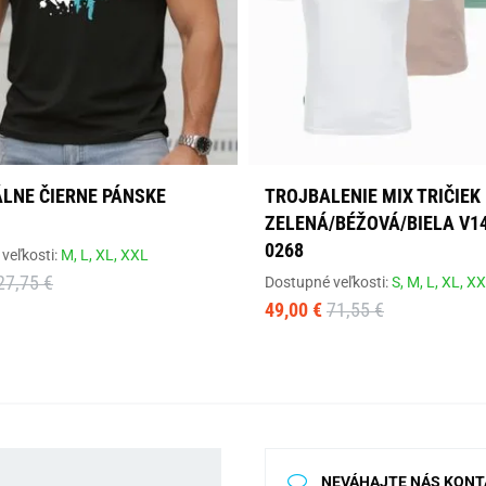
ÁLNE ČIERNE PÁNSKE
TROJBALENIE MIX TRIČIEK
ZELENÁ/BÉŽOVÁ/BIELA V14
0268
veľkosti:
M,
L,
XL,
XXL
27,75 €
Dostupné veľkosti:
S,
M,
L,
XL,
XX
49,00 €
71,55 €
NEVÁHAJTE NÁS KONT