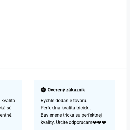
Overený zákazník
kvalita
Rychle dodanie tovaru.
čká sú
Perfektna kvalita triciek..
centné.
Bavlenene tricka su perfektnej
kvality. Urcite odporucam❤️❤️❤️