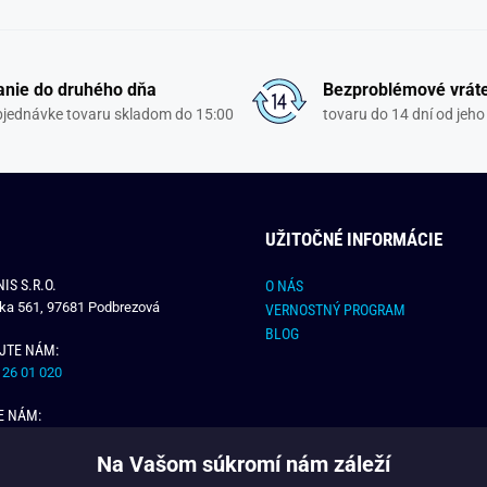
nie do druhého dňa
Bezproblémové vrát
objednávke tovaru skladom do 15:00
tovaru do 14 dní od jeho
UŽITOČNÉ INFORMÁCIE
IS S.R.O.
O NÁS
čka 561, 97681 Podbrezová
VERNOSTNÝ PROGRAM
BLOG
JTE NÁM:
 26 01 020
E NÁM:
dchlap.sk
Na Vašom súkromí nám záleží