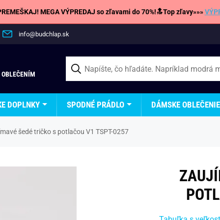
REMEŠKAJ! MEGA VÝPREDAJ so zľavami do 70%!🔝Top zľavy»»»
VÝP
info@budchlap.sk
 OBLEČENÍM
KE DOPLNKY
SPODNÉ PRÁDLO
DÁMSKE OBLEČENIE
ímavé šedé tričko s potlačou V1 TSPT-0257
ZAUJÍ
POTL
Tabuľka s veľkos