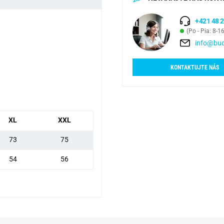
+421 48 2
(Po - Pia: 8-1
info@bud
KONTAKTUJTE NÁS
XL
XXL
73
75
54
56