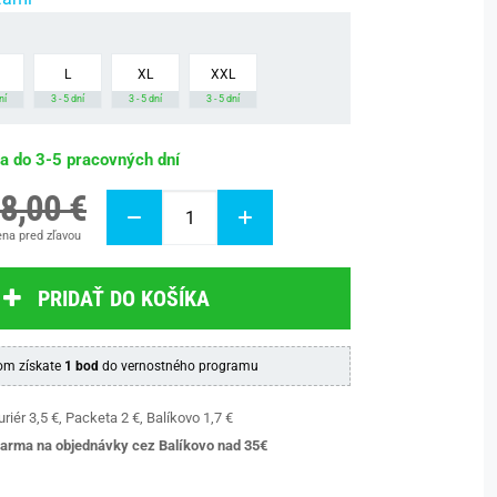
L
XL
XXL
ní
3 - 5 dní
3 - 5 dní
3 - 5 dní
ba do 3-5 pracovných dní
8,00 €
na pred zľavou
PRIDAŤ DO KOŠÍKA
m získate
1 bod
do vernostného programu
riér 3,5 €, Packeta 2 €, Balíkovo 1,7 €
arma na objednávky cez Balíkovo nad 35€