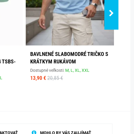
BAVLNENÉ SLABOMODRÉ TRIČKO S
ORIG
 TSBS-
KRÁTKYM RUKÁVOM
VEĽK
Dostupné veľkosti:
M,
L,
XL,
XXL
Dostup
13,90 €
20,85 €
16,20
L
AKTOVAŤ
MOHLO BY VÁS ZAUJÍMAŤ