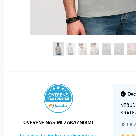
Ove
NEBUD
KRATK
OVERENÉ NAŠIMI ZÁKAZNÍKMI
03.08.
Pozrieť si hodnotenia na Heuréka.sk