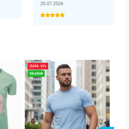
20.07.2026
ZĽAVA -33%
ZĽAVA -
SKLADOM
SKLADO