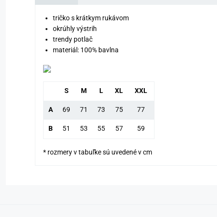
tričko s krátkym rukávom
okrúhly výstrih
trendy potlač
materiál: 100% bavlna
S
M
L
XL
XXL
A
69
71
73
75
77
B
51
53
55
57
59
* rozmery v tabuľke sú uvedené v cm