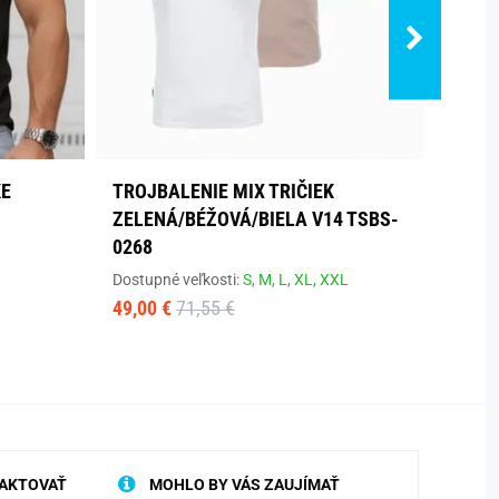
KE
TROJBALENIE MIX TRIČIEK
BAVL
ZELENÁ/BÉŽOVÁ/BIELA V14 TSBS-
KRÁT
0268
Dostup
13,90
Dostupné veľkosti:
S,
M,
L,
XL,
XXL
49,00 €
71,55 €
AKTOVAŤ
MOHLO BY VÁS ZAUJÍMAŤ