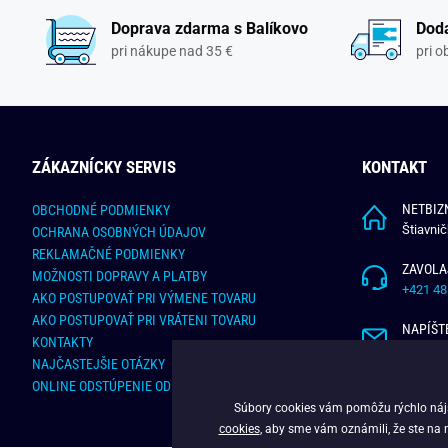
Doprava zdarma s Balíkovo
Doda
pri nákupe nad 35 €
pri 
ZÁKAZNÍCKY SERVIS
KONTAKT
NETBIZN
OBCHODNÉ PODMIENKY
Štiavni
OCHRANA OSOBNÝCH ÚDAJOV
REKLAMAČNÉ PODMIENKY
ZAVOLA
MOŽNOSTI DOPRAVY A PLATBY
+421 48
AKO POSTUPOVAŤ PRI VÝMENE TOVARU
AKO POSTUPOVAŤ PRI VRÁTENI TOVARU
NAPÍŠT
KONTAKTY
info@bu
NAJČASTEJŠIE OTÁZKY
ONLINE ODSTÚPENIE OD ZMLUVY
Súbory cookies vám pomôžu rýchlo nájsť
cookies
, aby sme vám oznámili, že ste na 