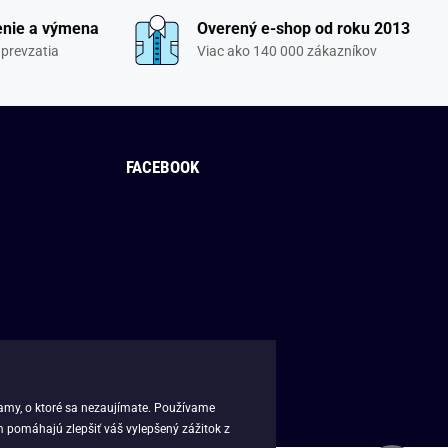
enie a výmena
Overený e-shop od roku 2013
 prevzatia
Viac ako 140 000 zákazníkov
FACEBOOK
lamy, o ktoré sa nezaujímate. Používame
m pomáhajú zlepšiť váš vylepšený zážitok z