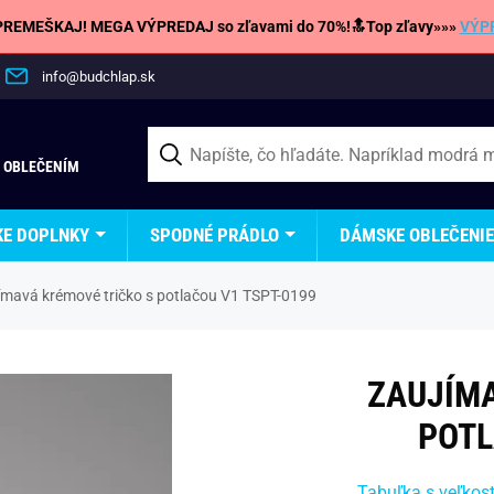
REMEŠKAJ! MEGA VÝPREDAJ so zľavami do 70%!🔝Top zľavy»»»
VÝP
info@budchlap.sk
 OBLEČENÍM
KE DOPLNKY
SPODNÉ PRÁDLO
DÁMSKE OBLEČENIE
ímavá krémové tričko s potlačou V1 TSPT-0199
ZAUJÍMA
POTL
Tabuľka s veľkos