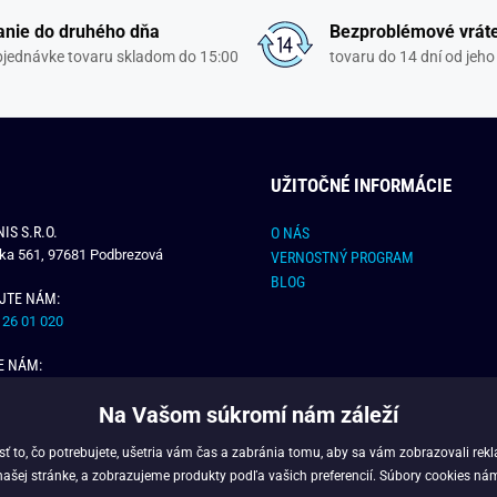
nie do druhého dňa
Bezproblémové vrát
objednávke tovaru skladom do 15:00
tovaru do 14 dní od jeho
UŽITOČNÉ INFORMÁCIE
IS S.R.O.
O NÁS
čka 561, 97681 Podbrezová
VERNOSTNÝ PROGRAM
BLOG
JTE NÁM:
 26 01 020
E NÁM:
dchlap.sk
Na Vašom súkromí nám záleží
 to, čo potrebujete, ušetria vám čas a zabránia tomu, aby sa vám zobrazovali rek
našej stránke, a zobrazujeme produkty podľa vašich preferencií. Súbory cookies ná