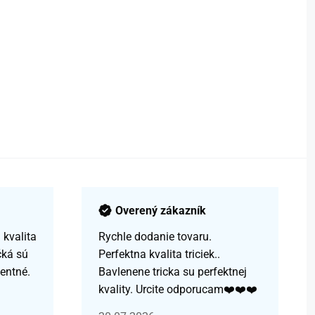
Overený zákazník
kvalita
Rychle dodanie tovaru.
čká sú
Perfektna kvalita triciek..
centné.
Bavlenene tricka su perfektnej
kvality. Urcite odporucam❤️❤️❤️