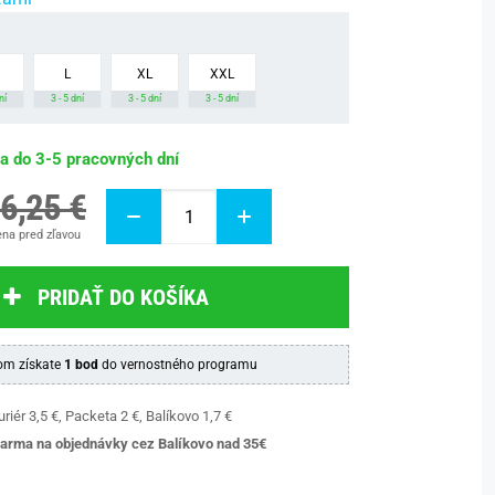
L
XL
XXL
ní
3 - 5 dní
3 - 5 dní
3 - 5 dní
ba do 3-5 pracovných dní
6,25 €
na pred zľavou
PRIDAŤ DO KOŠÍKA
m získate
1 bod
do vernostného programu
riér 3,5 €, Packeta 2 €, Balíkovo 1,7 €
arma na objednávky cez Balíkovo nad 35€