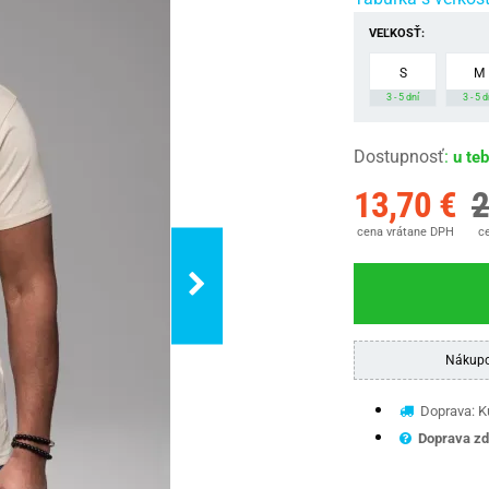
VEĽKOSŤ:
S
M
3 - 5 dní
3 - 5 d
Dostupnosť
:
u te
13,70 €
2
cena vrátane DPH
ce
Nákupo
Doprava: Ku
Doprava zd