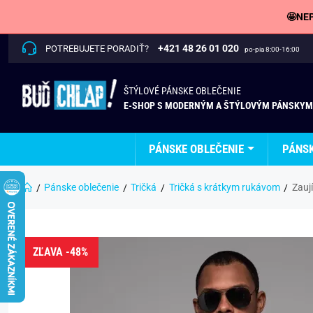
🤩NEP
+421 48 26 01 020
POTREBUJETE PORADIŤ?
po-pia 8:00-16:00
ŠTÝLOVÉ PÁNSKE OBLEČENIE
E-SHOP S MODERNÝM A ŠTÝLOVÝM PÁNSKYM
PÁNSKE OBLEČENIE
PÁNS
Pánske oblečenie
Tričká
Tričká s krátkym rukávom
Zauj
ZĽAVA -48%