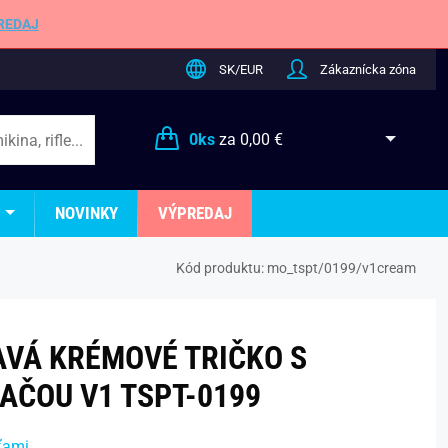
REDAJ
SK/EUR
Zákaznícka zóna
0
ks
za
0,00 €
NOVINKY
VÝPREDAJ
Kód produktu:
mo_tspt/0199/v1cream
VÁ KRÉMOVÉ TRIČKO S
AČOU V1 TSPT-0199
ťami