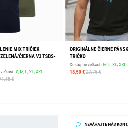
ENIE MIX TRIČIEK
ORIGINÁLNE ČIERNE PÁNS
ZELENÁ/ČIERNA V3 TSBS-
TRIČKO
Dostupné veľkosti:
M,
L,
XL,
XXL
18,50 €
27,75 €
veľkosti:
S,
M,
L,
XL,
XXL
71,55 €
NEVÁHAJTE NÁS KONT