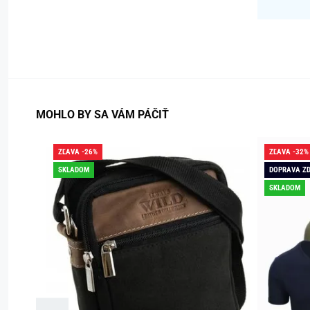
MOHLO BY SA VÁM PÁČIŤ
ZĽAVA -26%
ZĽAVA -32%
SKLADOM
DOPRAVA Z
SKLADOM