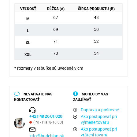
VEĽKOSŤ
DĹŽKA (A)
ŠÍRKA PRODUKTU (B)
67
48
M
69
50
L
71
52
XL
73
54
XXL
* rozmery v tabuľke sú uvedené v cm
NEVÁHAJTE NÁS
MOHLO BY VÁS
KONTAKTOVAŤ
ZAUJÍMAŤ
Doprava a poštovné
+421 48 26 01 020
Ako postupovať pri
výmene tovaru
(Po - Pia: 8-16:00)
Ako postupovať pri
vrátení tovaru
info@budchlap.sk