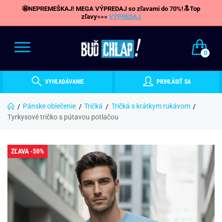
🤩NEPREMEŠKAJ! MEGA VÝPREDAJ so zľavami do 70%!🔝Top
zľavy»»»
VÝPREDAJ
0
VYHĽADÁVANIE
PRIHLÁSIŤ SA
Pánske oblečenie
Tričká
Tričká s krátkym rukávom
Tyrkysové tričko s pútavou potlačou
ZĽAVA -50%