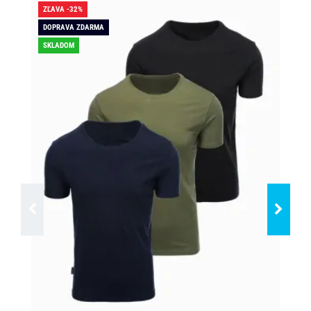
ZĽAVA -32%
ZĽA
DOPRAVA ZDARMA
SK
SKLADOM