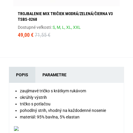
TROJBALENIE MIX TRIČIEK MODRÁ/ZELENÁ/ČIERNA V3
OR
TSBS-0268
Dos
Dostupné veľkosti:
S,
M,
L,
XL,
XXL
18
49,00 €
71,55 €
POPIS
PARAMETRE
zaujímavé tričko s krátkym rukávom
okrúhly výstrih
tričko s potlačou
pohodlný strih, vhodný na každodenné nosenie
materiál: 95% bavlna, 5% elastan