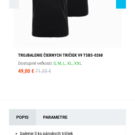
TROJBALENIE ČIERNYCH TRIČIEK V9 TSBS-0268
PÁ
Dostupné veľkosti:
S,
M,
L,
XL,
XXL
Dos
49,00 €
71,55 €
60
POPIS
PARAMETRE
balenie 3 ks pánskych tričiek