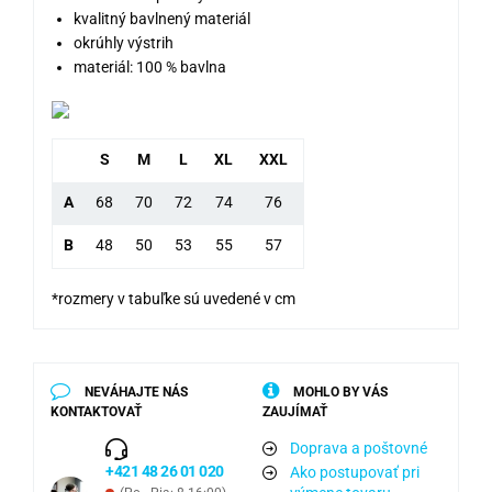
kvalitný bavlnený materiál
okrúhly výstrih
materiál: 100 % bavlna
S
M
L
XL
XXL
A
68
70
72
74
76
B
48
50
53
55
57
*rozmery v tabuľke sú uvedené v cm
NEVÁHAJTE NÁS
MOHLO BY VÁS
KONTAKTOVAŤ
ZAUJÍMAŤ
Doprava a poštovné
+421 48 26 01 020
Ako postupovať pri