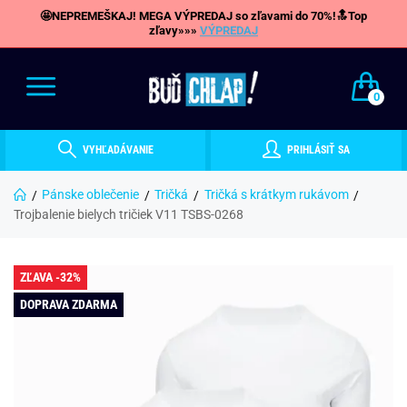
🤩NEPREMEŠKAJ! MEGA VÝPREDAJ so zľavami do 70%!🔝Top
zľavy»»»
VÝPREDAJ
0
VYHĽADÁVANIE
PRIHLÁSIŤ SA
Pánske oblečenie
Tričká
Tričká s krátkym rukávom
Trojbalenie bielych tričiek V11 TSBS-0268
ZĽAVA -32%
DOPRAVA ZDARMA