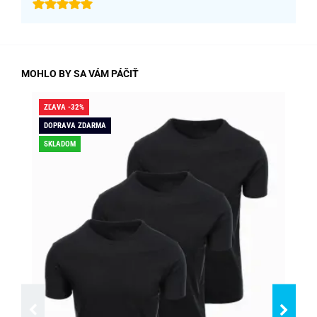
MOHLO BY SA VÁM PÁČIŤ
ZĽAVA -32%
ZĽA
DOPRAVA ZDARMA
DO
SKLADOM