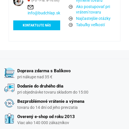
výmene tovaru
(Po - Pia: 8-16:00)
Ako postupovať pri
vrátení tovaru
info@budchlap.sk
Najčastejšie otázky
Tabuľky veľkostí
KONTAKTUJTE NÁS
Doprava zdarma s Balíkovo
pri nákupe nad 35 €
Dodanie do druhého dňa
pri objednávke tovaru skladom do 15:00
Bezproblémové vrátenie a výmena
tovaru do 14 dní od jeho prevzatia
Overený e-shop od roku 2013
Viac ako 140 000 zákazníkov