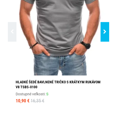
HLADKÉ ŠEDÉ BAVLNENÉ TRIČKO S KRÁTKYM RUKÁVOM
BA
V8 TSBS-0100
PL
Dostupné veľkosti:
S
Dos
10,90 €
16,35 €
5,