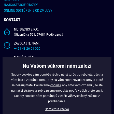
NAJČASTEJŠIE OTÁZKY
ONLINE ODSTÚPENIE OD ZMLUVY
KONTAKT
NETBIZNIS S.R.O.
Štiavnička 561, 97681 Podbrezová
ZAVOLAJTE NÁM:
+421 48 26 01 020
NAPÍŠTE NÁM:
info@budchlap.sk
Na Vašom súkromí nám záleží
UŽITOČNÉ INFORMÁCIE
Súbory cookies vám pomôžu rýchlo nájsť to, čo potrebujete, ušetria
vám čas a zabránia tomu, aby sa vám zobrazovali reklamy, o ktoré
O NÁS
sa nezaujímate. Používame
cookies
, aby sme vám oznámili, že ste
VERNOSTNÝ PROGRAM
na našej stránke, a zobrazujeme produkty podľa vašich preferencií.
BLOG
Súbory cookies nám pomáhajú zlepšiť váš vylepšený zážitok z
FACEBOOK
prehliadania.
Odmietnuť všetko