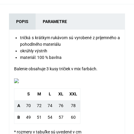
POPIS
PARAMETRE
tričká s krátkym rukávom sú vyrobené z príjemného a
pohodlného materiálu
okrúhly výstrih
materiál: 100 % bavlna
Balenie obsahuje 3 kusy tričiek v mix farbách.
S
M
L
XL
XXL
A
70
72
74
76
78
B
49
51
54
57
60
* rozmery v tabuľke sú uvedené v cm