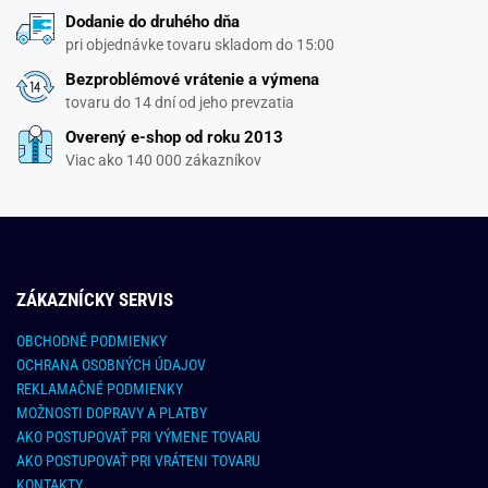
Dodanie do druhého dňa
pri objednávke tovaru skladom do 15:00
Bezproblémové vrátenie a výmena
tovaru do 14 dní od jeho prevzatia
Overený e-shop od roku 2013
Viac ako 140 000 zákazníkov
ZÁKAZNÍCKY SERVIS
OBCHODNÉ PODMIENKY
OCHRANA OSOBNÝCH ÚDAJOV
REKLAMAČNÉ PODMIENKY
MOŽNOSTI DOPRAVY A PLATBY
AKO POSTUPOVAŤ PRI VÝMENE TOVARU
AKO POSTUPOVAŤ PRI VRÁTENI TOVARU
KONTAKTY