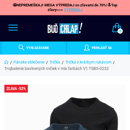
🤩NEPREMEŠKAJ! MEGA VÝPREDAJ so zľavami do 70%!🔝Top
zľavy»»»
VÝPREDAJ
0
VYHĽADÁVANIE
PRIHLÁSIŤ SA
Pánske oblečenie
Tričká
Tričká s krátkym rukávom
Trojbalenie bavlnených tričiek v mix farbách V1 TSBS-0232
ZĽAVA -52%