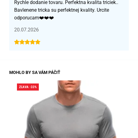
Rychle dodanie tovaru. Perfektna kvalita triciek..
Bavlenene tricka su perfektnej kvality. Urcite
odporucam❤️❤️❤️
20.07.2026
MOHLO BY SA VÁM PÁČIŤ
ZĽAVA -33%
ZĽA
SK