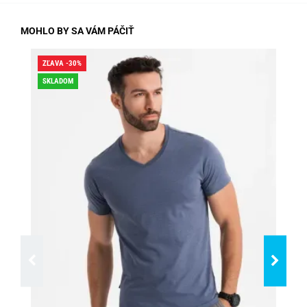
MOHLO BY SA VÁM PÁČIŤ
ZĽAVA -30%
ZĽA
SKLADOM
SK