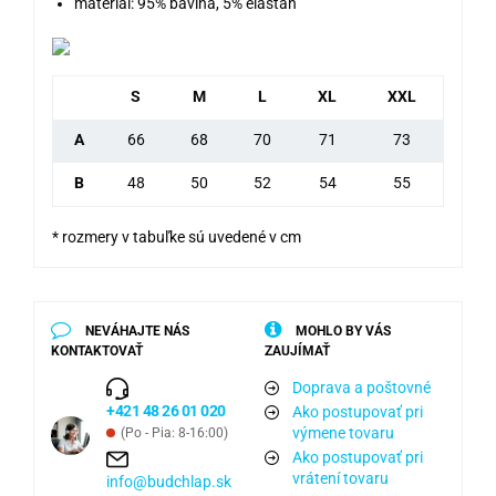
materiál: 95% bavlna, 5% elastan
S
M
L
XL
XXL
A
66
68
70
71
73
B
48
50
52
54
55
* rozmery v tabuľke sú uvedené v cm
NEVÁHAJTE NÁS
MOHLO BY VÁS
KONTAKTOVAŤ
ZAUJÍMAŤ
Doprava a poštovné
+421 48 26 01 020
Ako postupovať pri
výmene tovaru
(Po - Pia: 8-16:00)
Ako postupovať pri
vrátení tovaru
info@budchlap.sk