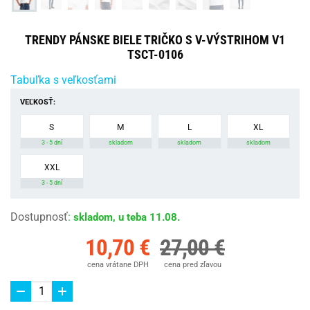
TRENDY PÁNSKE BIELE TRIČKO S V-VÝSTRIHOM V1
TSCT-0106
Tabuľka s veľkosťami
VEĽKOSŤ:
S
M
L
XL
3 - 5 dní
skladom
skladom
skladom
XXL
3 - 5 dní
Dostupnosť
:
skladom, u teba 11.08.
10,70 €
27,00 €
cena vrátane DPH
cena pred zľavou