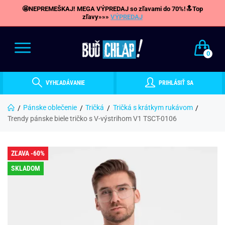
🤩NEPREMEŠKAJ! MEGA VÝPREDAJ so zľavami do 70%!🔝Top
zľavy»»»
VÝPREDAJ
0
VYHĽADÁVANIE
PRIHLÁSIŤ SA
Pánske oblečenie
Tričká
Tričká s krátkym rukávom
Trendy pánske biele tričko s V-výstrihom V1 TSCT-0106
ZĽAVA -60%
SKLADOM