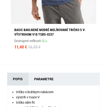
BASIC BAVLNENÉ MODRÉ MELÍROVANÉ TRIČKO S V-
MO
VÝSTRIHOM V18 TSBS-0237
Dos
Dostupné veľkosti:
S,
L
24
11,40 €
16,35 €
POPIS
PARAMETRE
tričko s krátkym rukávom
výstrih v tvare V
tričko slim fit