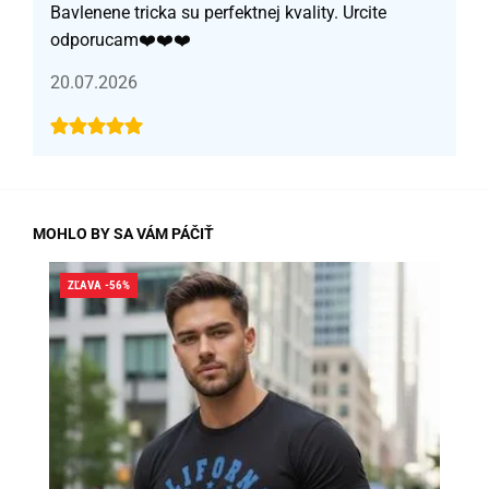
Bavlenene tricka su perfektnej kvality. Urcite
odporucam❤️❤️❤️
20.07.2026
MOHLO BY SA VÁM PÁČIŤ
ZĽAVA -56%
ZĽA