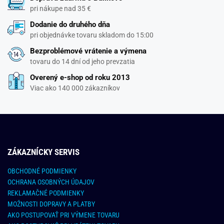
pri nákupe nad 35 €
Dodanie do druhého dňa
pri objednávke tovaru skladom do 15:00
Bezproblémové vrátenie a výmena
tovaru do 14 dní od jeho prevzatia
Overený e-shop od roku 2013
Viac ako 140 000 zákazníkov
ZÁKAZNÍCKY SERVIS
OBCHODNÉ PODMIENKY
OCHRANA OSOBNÝCH ÚDAJOV
REKLAMAČNÉ PODMIENKY
MOŽNOSTI DOPRAVY A PLATBY
AKO POSTUPOVAŤ PRI VÝMENE TOVARU