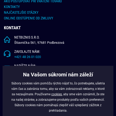
AKO POSTUPOVAŤ PRI VRÁTENI TOVARU
KONTAKTY
NAJČASTEJŠIE OTÁZKY
ONLINE ODSTÚPENIE OD ZMLUVY
KONTAKT
NETBIZNIS S.R.O.
Štiavnička 561, 97681 Podbrezová
ZAVOLAJTE NÁM:
+421 48 26 01 020
NAPÍŠTE NÁM:
info@budchlap.sk
Na Vašom súkromí nám záleží
UŽITOČNÉ INFORMÁCIE
Súbory cookies vám pomôžu rýchlo nájsť to, čo potrebujete, ušetria
vám čas a zabránia tomu, aby sa vám zobrazovali reklamy, o ktoré
O NÁS
sa nezaujímate. Používame
cookies
, aby sme vám oznámili, že ste
VERNOSTNÝ PROGRAM
na našej stránke, a zobrazujeme produkty podľa vašich preferencií.
BLOG
Súbory cookies nám pomáhajú zlepšiť váš vylepšený zážitok z
FACEBOOK
prehliadania.