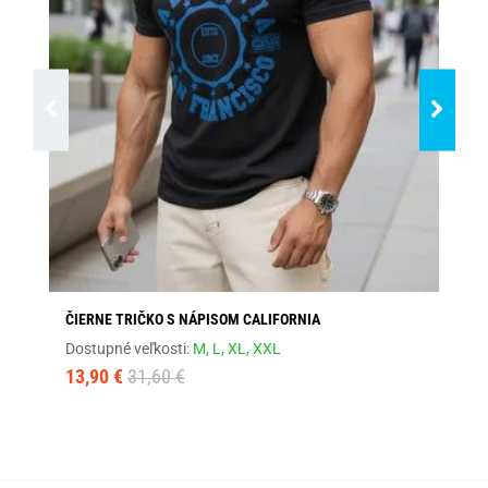
ČIERNE TRIČKO S NÁPISOM CALIFORNIA
MO
Dostupné veľkosti:
M,
L,
XL,
XXL
Dos
13,90 €
31,60 €
23