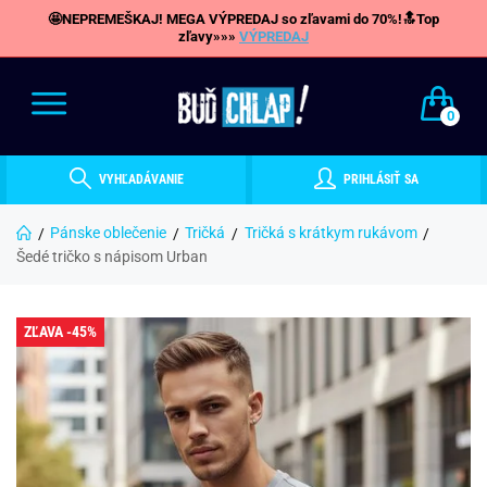
🤩NEPREMEŠKAJ! MEGA VÝPREDAJ so zľavami do 70%!🔝Top
zľavy»»»
VÝPREDAJ
0
VYHĽADÁVANIE
PRIHLÁSIŤ SA
Pánske oblečenie
Tričká
Tričká s krátkym rukávom
Šedé tričko s nápisom Urban
ZĽAVA -45%