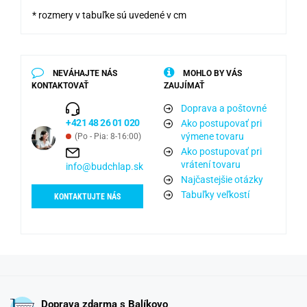
* rozmery v tabuľke sú uvedené v cm
NEVÁHAJTE NÁS
MOHLO BY VÁS
KONTAKTOVAŤ
ZAUJÍMAŤ
Doprava a poštovné
+421 48 26 01 020
Ako postupovať pri
výmene tovaru
(Po - Pia: 8-16:00)
Ako postupovať pri
vrátení tovaru
info@budchlap.sk
Najčastejšie otázky
Tabuľky veľkostí
KONTAKTUJTE NÁS
Doprava zdarma s Balíkovo