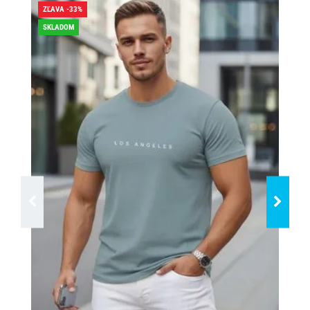
ZĽAVA -33%
ZĽA
SKLADOM
SK