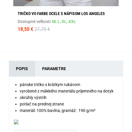
TRIČKO VO FARBE OCELE S NÁPISOM LOS ANGELES
ČI
Dostupné veľkosti:
M,
L,
XL,
XXL
Dos
18,50 €
27,75 €
13
POPIS
PARAMETRE
pánske tričko s krátkym rukávom
vyrobené z mäkkého materiálu príjemného na dotyk
okrúhly výstrih
potlač na prednej strane
materiál: 100% bavlna, gramáž: 190 g/m²