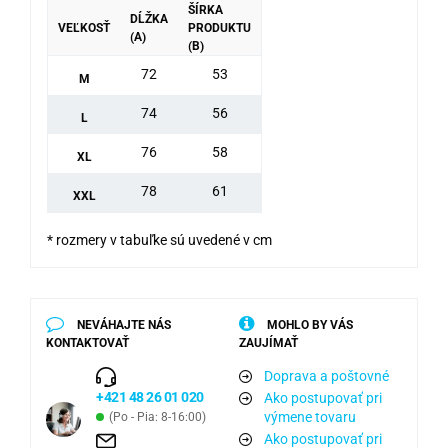
ŠÍRKA
DĹŽKA
VEĽKOSŤ
PRODUKTU
(A)
(B)
72
53
M
74
56
L
76
58
XL
78
61
XXL
* rozmery v tabuľke sú uvedené v cm
NEVÁHAJTE NÁS
MOHLO BY VÁS
KONTAKTOVAŤ
ZAUJÍMAŤ
Doprava a poštovné
+421 48 26 01 020
Ako postupovať pri
výmene tovaru
(Po - Pia: 8-16:00)
Ako postupovať pri