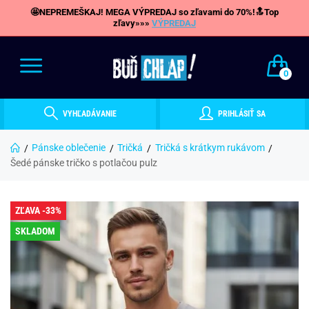
🤩NEPREMEŠKAJ! MEGA VÝPREDAJ so zľavami do 70%!🔝Top
zľavy»»»
VÝPREDAJ
0
VYHĽADÁVANIE
PRIHLÁSIŤ SA
Pánske oblečenie
Tričká
Tričká s krátkym rukávom
Šedé pánske tričko s potlačou pulz
ZĽAVA -33%
SKLADOM