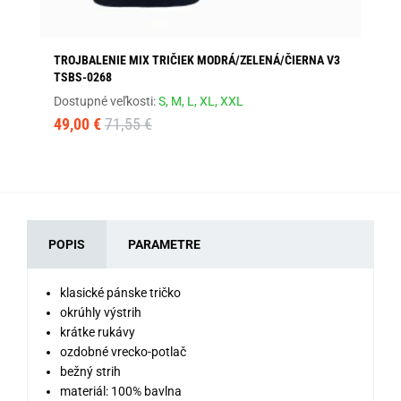
TROJBALENIE MIX TRIČIEK MODRÁ/ZELENÁ/ČIERNA V3
BA
TSBS-0268
Dos
Dostupné veľkosti:
S,
M,
L,
XL,
XXL
13
49,00 €
71,55 €
POPIS
PARAMETRE
klasické pánske tričko
okrúhly výstrih
krátke rukávy
ozdobné vrecko-potlač
bežný strih
materiál: 100% bavlna