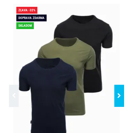
ZĽAVA -32%
ZĽA
DOPRAVA ZDARMA
SK
SKLADOM