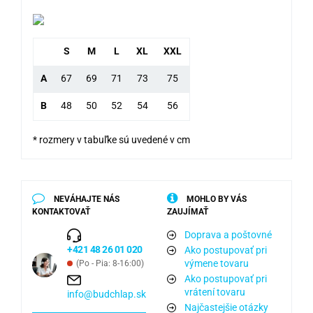
S
M
L
XL
XXL
A
67
69
71
73
75
B
48
50
52
54
56
* rozmery v tabuľke sú uvedené v cm
NEVÁHAJTE NÁS
MOHLO BY VÁS
KONTAKTOVAŤ
ZAUJÍMAŤ
Doprava a poštovné
+421 48 26 01 020
Ako postupovať pri
výmene tovaru
(Po - Pia: 8-16:00)
Ako postupovať pri
vrátení tovaru
info@budchlap.sk
Najčastejšie otázky