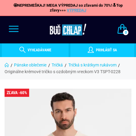
🤩NEPREMEŠKAJ! MEGA VÝPREDAJ so zľavami do 70%!🔝Top
zľavy»»»
VÝPREDAJ
0
VYHĽADÁVANIE
PRIHLÁSIŤ SA
Pánske oblečenie
Tričká
Tričká s krátkym rukávom
Originálne krémové tričko s ozdobným vreckom V3 TSPT-0228
ZĽAVA -60%