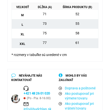
VEĽKOSŤ
DĹŽKA (A)
ŠÍRKA PRODUKTU (B)
71
52
M
73
55
L
75
58
XL
77
61
XXL
* rozmery v tabuľke sú uvedené v cm
NEVÁHAJTE NÁS
MOHLO BY VÁS
KONTAKTOVAŤ
ZAUJÍMAŤ
Doprava a poštovné
+421 48 26 01 020
Ako postupovať pri
výmene tovaru
(Po - Pia: 8-16:00)
Ako postupovať pri
vrátení tovaru
info@budchlap.sk