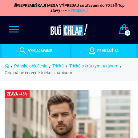
🤩NEPREMEŠKAJ! MEGA VÝPREDAJ so zľavami do 70%!🔝Top
zľavy»»»
VÝPREDAJ
0
VYHĽADÁVANIE
PRIHLÁSIŤ SA
Pánske oblečenie
Tričká
Tričká s krátkym rukávom
Originálne červené tričko s nápisom
ZĽAVA -45%