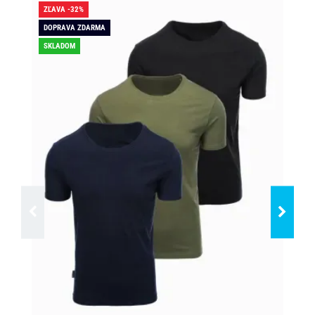
ZĽAVA -32%
ZĽA
DOPRAVA ZDARMA
SK
SKLADOM