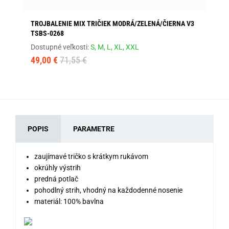
TROJBALENIE MIX TRIČIEK MODRÁ/ZELENÁ/ČIERNA V3
BA
TSBS-0268
Dos
Dostupné veľkosti:
S,
M,
L,
XL,
XXL
13
49,00 €
71,55 €
POPIS
PARAMETRE
zaujímavé tričko s krátkym rukávom
okrúhly výstrih
predná potlač
pohodlný strih, vhodný na každodenné nosenie
materiál: 100% bavlna