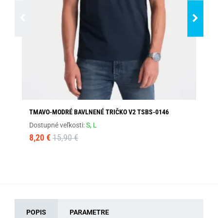
TMAVO-MODRÉ BAVLNENÉ TRIČKO V2 TSBS-0146
PO
Dostupné veľkosti:
S,
L
Dos
8,20 €
15,90 €
14
POPIS
PARAMETRE