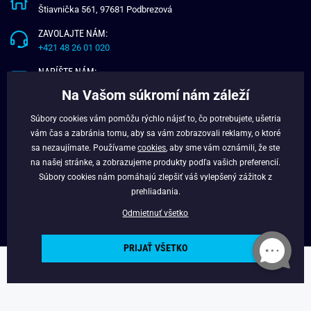
Štiavnička 561, 97681 Podbrezová
ZAVOLAJTE NÁM:
+421 48 26 01 020
NAPÍŠTE NÁM:
info@budchlap.sk
Na Vašom súkromí nám záleží
UŽITOČNÉ INFORMÁCIE
Súbory cookies vám pomôžu rýchlo nájsť to, čo potrebujete, ušetria
vám čas a zabránia tomu, aby sa vám zobrazovali reklamy, o ktoré
O NÁS
sa nezaujímate. Používame
cookies
, aby sme vám oznámili, že ste
VERNOSTNÝ PROGRAM
na našej stránke, a zobrazujeme produkty podľa vašich preferencií.
BLOG
Súbory cookies nám pomáhajú zlepšiť váš vylepšený zážitok z
FACEBOOK
prehliadania.
Odmietnuť všetko
PRIJAŤ VŠETKO
Copyright © 2025 - Budchlap.sk Všetky práva vyhradené. webdesign ©
litvanyi.sk
Powered by
Simplia.cz
.