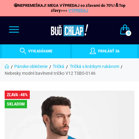
🤩NEPREMEŠKAJ! MEGA VÝPREDAJ so zľavami do 70%!🔝Top
zľavy»»»
VÝPREDAJ
0
VYHĽADÁVANIE
PRIHLÁSIŤ SA
Pánske oblečenie
Tričká
Tričká s krátkym rukávom
Nebesky modré bavlnené tričko V12 TSBS-0146
ZĽAVA -48%
SKLADOM