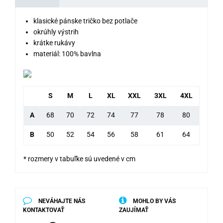
klasické pánske tričko bez potlače
okrúhly výstrih
krátke rukávy
materiál: 100% bavlna
S
M
L
XL
XXL
3XL
4XL
A
68
70
72
74
77
78
80
B
50
52
54
56
58
61
64
* rozmery v tabuľke sú uvedené v cm
NEVÁHAJTE NÁS
MOHLO BY VÁS
KONTAKTOVAŤ
ZAUJÍMAŤ