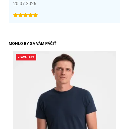
20.07.2026
MOHLO BY SA VÁM PÁČIŤ
ZĽAVA -48%
ZĽA
SK