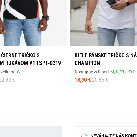
ČIERNE TRIČKO S
BIELE PÁNSKE TRIČKO S N
M RUKÁVOM V1 TSPT-0219
CHAMPION
veľkosti:
S
Dostupné veľkosti:
M,
L,
XL,
XXL
22,80 €
13,90 €
20,85 €
NEVÁHAJTE NÁS KONT