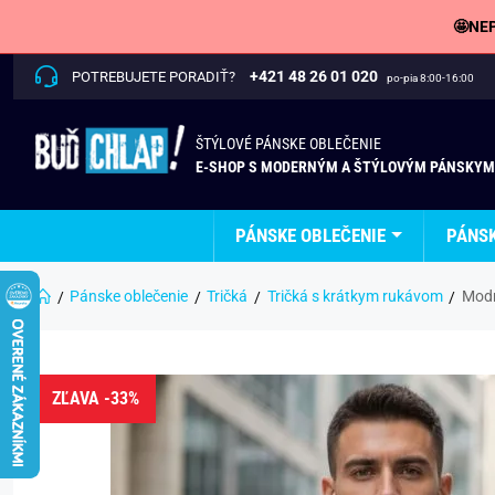
🤩NEP
+421 48 26 01 020
POTREBUJETE PORADIŤ?
po-pia 8:00-16:00
ŠTÝLOVÉ PÁNSKE OBLEČENIE
E-SHOP S MODERNÝM A ŠTÝLOVÝM PÁNSKYM
PÁNSKE OBLEČENIE
PÁNS
Pánske oblečenie
Tričká
Tričká s krátkym rukávom
Modr
ZĽAVA -33%