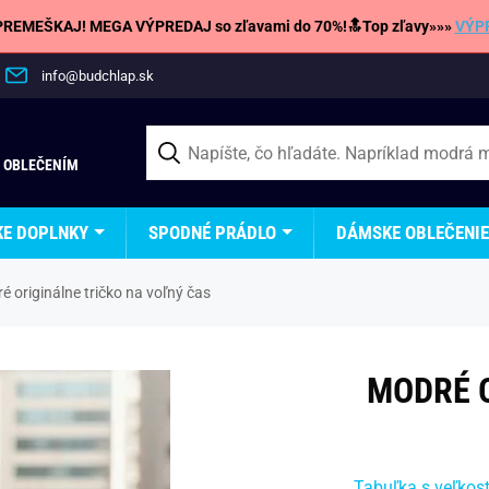
REMEŠKAJ! MEGA VÝPREDAJ so zľavami do 70%!🔝Top zľavy»»»
VÝP
info@budchlap.sk
 OBLEČENÍM
KE DOPLNKY
SPODNÉ PRÁDLO
DÁMSKE OBLEČENIE
é originálne tričko na voľný čas
MODRÉ O
Tabuľka s veľkos