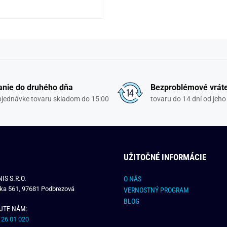
nie do druhého dňa
Bezproblémové vrát
objednávke tovaru skladom do 15:00
tovaru do 14 dní od jeho
UŽITOČNÉ INFORMÁCIE
IS S.R.O.
O NÁS
čka 561, 97681 Podbrezová
VERNOSTNÝ PROGRAM
BLOG
JTE NÁM:
 26 01 020