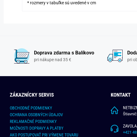
* rozmery v tabuľke sú uvedené v cm
Doprava zdarma s Balíkovo
Doda
pri nákupe nad 35 €
pri 
ZÁKAZNÍCKY SERVIS
KONTAKT
NETBIZN
OBCHODNÉ PODMIENKY
Štiavni
OCHRANA OSOBNÝCH ÚDAJOV
REKLAMAČNÉ PODMIENKY
ZAVOLA
MOŽNOSTI DOPRAVY A PLATBY
+421 48
AKO POSTUPOVAŤ PRI VÝMENE TOVARU