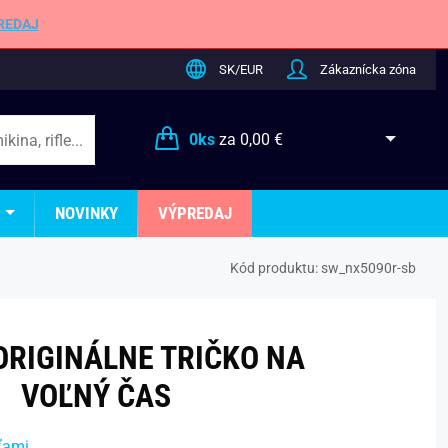
REDAJ
SK/EUR
Zákaznícka zóna
0
ks
za
0,00 €
NOVINKY
VÝPREDAJ
Kód produktu:
sw_nx5090r-sb
RIGINÁLNE TRIČKO NA
VOĽNÝ ČAS
ťami