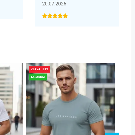
20.07.2026
ZĽAVA -33%
ZĽAVA -
SKLADOM
DOPRAV
SKLADO