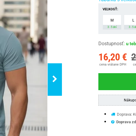
VEĽKOSŤ:
M
L
3 - 5 dní
3 - 5 d
Dostupnosť
:
u te
16,20 €
2
cena vrátane DPH
ce
Nákupo
Doprava: Ku
Doprava zd