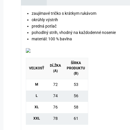
zaujímavé tričko s krátkym rukávom
okrúhly výstrih
predná potlač
pohodlný strih, vhodný na každodenné nosenie
materiál: 100 % bavlna
ŠÍRKA
DĹŽKA
VEĽKOSŤ
PRODUKTU
(A)
(B)
72
53
M
74
56
L
76
58
XL
78
61
XXL