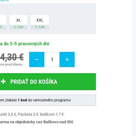
XL
XXL
ní
3 - 5 dní
3 - 5 dní
ba do 3-5 pracovných dní
4,30 €
na pred zľavou
PRIDAŤ DO KOŠÍKA
m získate
1 bod
do vernostného programu
riér 3,5 €, Packeta 2 €, Balíkovo 1,7 €
arma na objednávky cez Balíkovo nad 35€