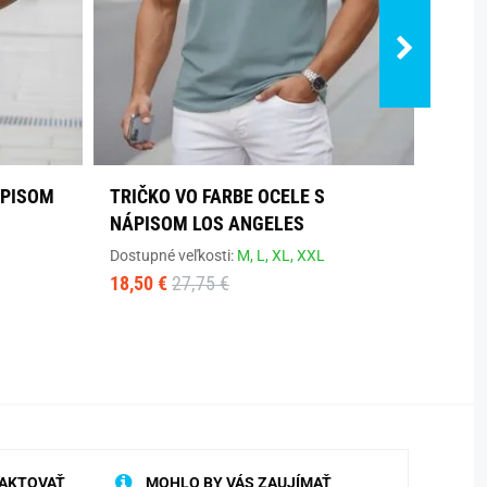
ÁPISOM
TRIČKO VO FARBE OCELE S
TROJ
NÁPISOM LOS ANGELES
MODR
0268
Dostupné veľkosti:
M,
L,
XL,
XXL
18,50 €
27,75 €
Dostup
48,90
AKTOVAŤ
MOHLO BY VÁS ZAUJÍMAŤ