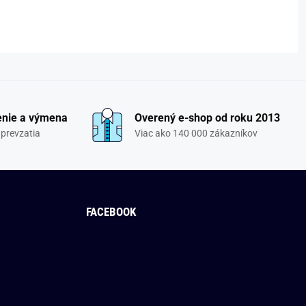
enie a výmena
Overený e-shop od roku 2013
 prevzatia
Viac ako 140 000 zákazníkov
FACEBOOK