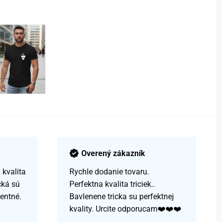
Overený zákazník
kvalita
Rychle dodanie tovaru.
čká sú
Perfektna kvalita triciek..
centné.
Bavlenene tricka su perfektnej
kvality. Urcite odporucam❤️❤️❤️