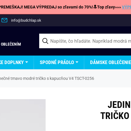
REMEŠKAJ! MEGA VÝPREDAJ so zľavami do 70%!🔝Top zľavy»»»
VÝP
info@budchlap.sk
 OBLEČENÍM
KE DOPLNKY
SPODNÉ PRÁDLO
DÁMSKE OBLEČENIE
nečné tmavo modré tričko s kapucňou V4 TSCT-0256
JEDI
TRIČKO