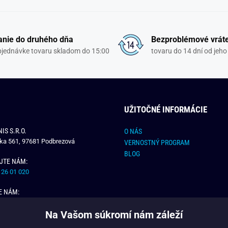
nie do druhého dňa
Bezproblémové vrát
objednávke tovaru skladom do 15:00
tovaru do 14 dní od jeho
UŽITOČNÉ INFORMÁCIE
IS S.R.O.
O NÁS
čka 561, 97681 Podbrezová
VERNOSTNÝ PROGRAM
BLOG
JTE NÁM:
 26 01 020
E NÁM:
dchlap.sk
Na Vašom súkromí nám záleží