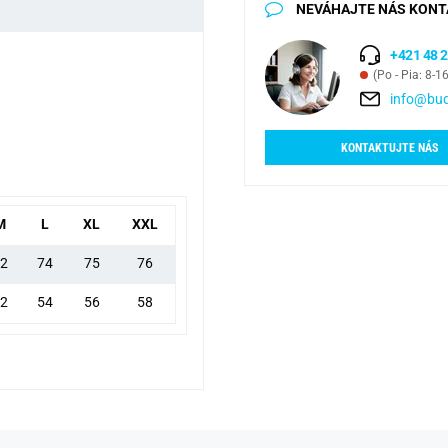
NEVÁHAJTE NÁS KONT
+421 48 2
(Po - Pia: 8-1
info@bud
KONTAKTUJTE NÁS
M
L
XL
XXL
2
74
75
76
2
54
56
58