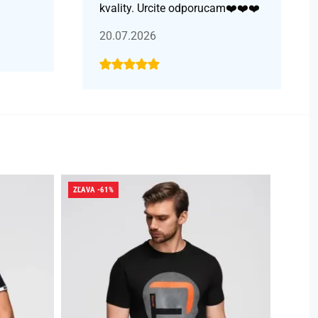
kvality. Urcite odporucam❤️❤️❤️
20.07.2026
ZĽAVA -61%
ZĽAVA -