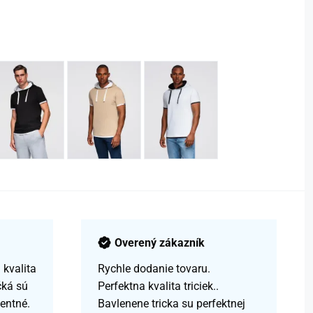
Overený zákazník
kvalita
Rychle dodanie tovaru.
čká sú
Perfektna kvalita triciek..
centné.
Bavlenene tricka su perfektnej