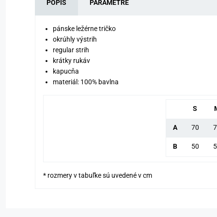
POPIS
PARAMETRE
pánske ležérne tričko
okrúhly výstrih
regular strih
krátky rukáv
kapucňa
materiál: 100% bavlna
S
A
70
7
B
50
5
* rozmery v tabuľke sú uvedené v cm