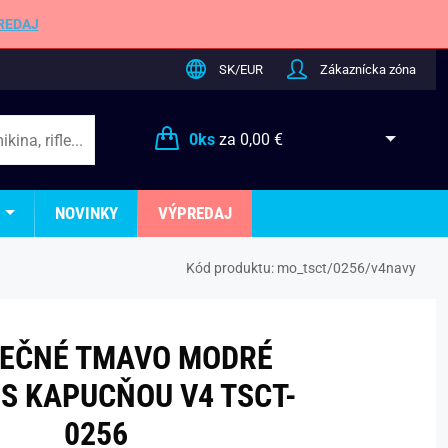
REDAJ
SK/EUR
Zákaznícka zóna
0
ks
za
0,00 €
NOVINKY
VÝPREDAJ
Kód produktu:
mo_tsct/0256/v4navy
NEČNÉ TMAVO MODRÉ
 S KAPUCŇOU V4 TSCT-
0256