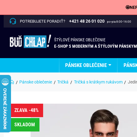
🤩NEP
+421 48 26 01 020
POTREBUJETE PORADIŤ?
po-pia 8:00-16:00
ŠTÝLOVÉ PÁNSKE OBLEČENIE
E-SHOP S MODERNÝM A ŠTÝLOVÝM PÁNSKYM
PÁNSKE OBLEČENIE
PÁNS
Pánske oblečenie
Tričká
Tričká s krátkym rukávom
Jedi
ZĽAVA -48%
SKLADOM