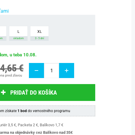
ťami
L
XL
om
skladom
3 - 5 dní
dom, u teba 10.08.
4,65 €
na pred zľavou
PRIDAŤ DO KOŠÍKA
m získate
1 bod
do vernostného programu
riér 3,5 €, Packeta 2 €, Balíkovo 1,7 €
arma na objednávky cez Balíkovo nad 35€