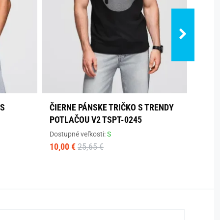
 S
ČIERNE PÁNSKE TRIČKO S TRENDY
TMAV
POTLAČOU V2 TSPT-0245
NÁPI
Dostupné veľkosti:
S
Dostup
10,00 €
25,65 €
10,90