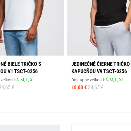
NÉ BIELE TRIČKO S
JEDINEČNÉ ČIERNE TRIČKO
OU V1 TSCT-0256
KAPUCŇOU V9 TSCT-0256
veľkosti:
S,
M,
L,
XL
Dostupné veľkosti:
S,
M,
L,
XL
34,65 €
18,00 €
34,65 €