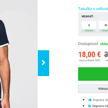
Tabuľka s veľkos
VEĽKOSŤ:
S
M
skladom
sklad
Dostupnosť
:
skla
18,00 €
3
cena vrátane DPH
ce
Nákupo
Doprava: Ku
Doprava zd