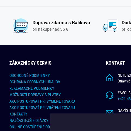
Doprava zdarma s Balíkovo
Doda
pri nákupe nad 35 €
pri 
ZÁKAZNÍCKY SERVIS
KONTAKT
NETBIZN
OBCHODNÉ PODMIENKY
Štiavni
OCHRANA OSOBNÝCH ÚDAJOV
REKLAMAČNÉ PODMIENKY
ZAVOLA
MOŽNOSTI DOPRAVY A PLATBY
+421 48
AKO POSTUPOVAŤ PRI VÝMENE TOVARU
AKO POSTUPOVAŤ PRI VRÁTENI TOVARU
NAPÍŠT
KONTAKTY
info@bu
NAJČASTEJŠIE OTÁZKY
ONLINE ODSTÚPENIE OD ZMLUVY