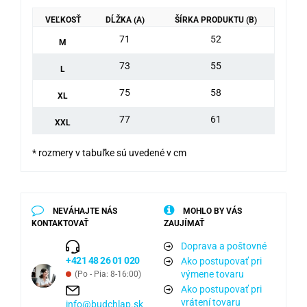
VEĽKOSŤ
DĹŽKA (A)
ŠÍRKA PRODUKTU (B)
71
52
M
73
55
L
75
58
XL
77
61
XXL
* rozmery v tabuľke sú uvedené v cm
NEVÁHAJTE NÁS
MOHLO BY VÁS
KONTAKTOVAŤ
ZAUJÍMAŤ
Doprava a poštovné
+421 48 26 01 020
Ako postupovať pri
výmene tovaru
(Po - Pia: 8-16:00)
Ako postupovať pri
vrátení tovaru
info@budchlap.sk