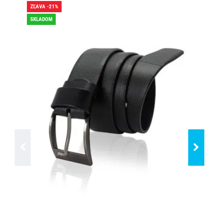
ZĽAVA -21%
ZĽA
SKLADOM
SK