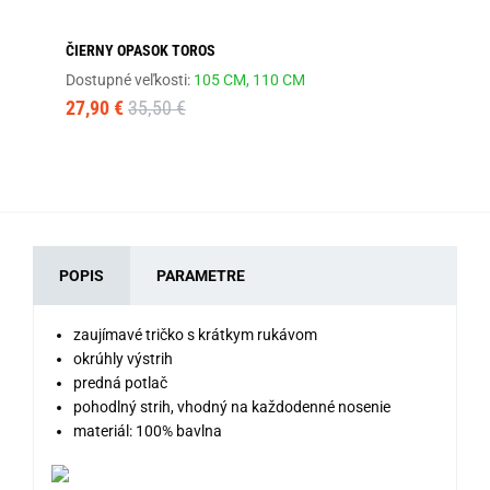
ČIERNY OPASOK TOROS
JE
Dostupné veľkosti:
105 CM,
110 CM
Dos
27,90 €
35,50 €
13
POPIS
PARAMETRE
zaujímavé tričko s krátkym rukávom
okrúhly výstrih
predná potlač
pohodlný strih, vhodný na každodenné nosenie
materiál: 100% bavlna