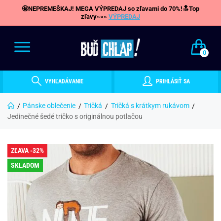
🤩NEPREMEŠKAJ! MEGA VÝPREDAJ so zľavami do 70%!🔝Top
zľavy»»»
VÝPREDAJ
0
VYHĽADÁVANIE
PRIHLÁSIŤ SA
Pánske oblečenie
Tričká
Tričká s krátkym rukávom
Jedinečné šedé tričko s originálnou potlačou
ZĽAVA -32%
SKLADOM