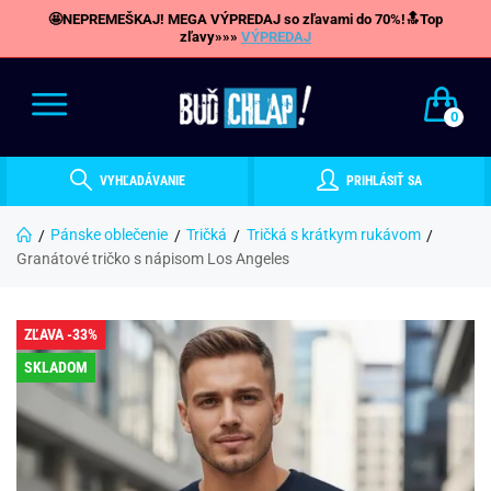
🤩NEPREMEŠKAJ! MEGA VÝPREDAJ so zľavami do 70%!🔝Top
zľavy»»»
VÝPREDAJ
0
VYHĽADÁVANIE
PRIHLÁSIŤ SA
Pánske oblečenie
Tričká
Tričká s krátkym rukávom
Granátové tričko s nápisom Los Angeles
ZĽAVA -33%
SKLADOM