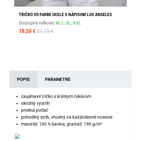
TRIČKO VO FARBE OCELE S NÁPISOM LOS ANGELES
ČI
Dostupné veľkosti:
M,
L,
XL,
XXL
Dos
18,50 €
27,75 €
13
POPIS
PARAMETRE
zaujímavé tričko s krátkym rukávom
okrúhly výstrih
predná potlač
pohodlný strih, vhodný na každodenné nosenie
materiál: 100 % bavlna, gramáž: 190 g/m²