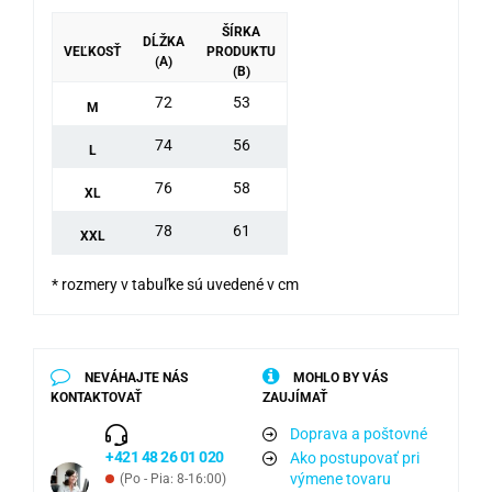
ŠÍRKA
DĹŽKA
VEĽKOSŤ
PRODUKTU
(A)
(B)
72
53
M
74
56
L
76
58
XL
78
61
XXL
* rozmery v tabuľke sú uvedené v cm
NEVÁHAJTE NÁS
MOHLO BY VÁS
KONTAKTOVAŤ
ZAUJÍMAŤ
Doprava a poštovné
+421 48 26 01 020
Ako postupovať pri
výmene tovaru
(Po - Pia: 8-16:00)