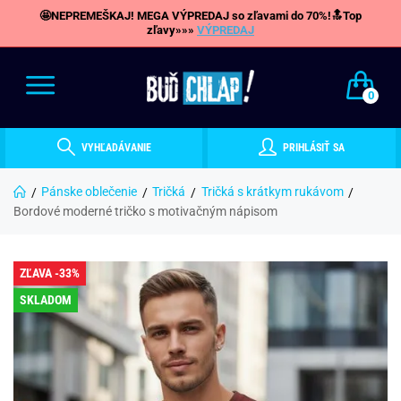
🤩NEPREMEŠKAJ! MEGA VÝPREDAJ so zľavami do 70%!🔝Top
zľavy»»»
VÝPREDAJ
0
VYHĽADÁVANIE
PRIHLÁSIŤ SA
Pánske oblečenie
Tričká
Tričká s krátkym rukávom
Bordové moderné tričko s motivačným nápisom
ZĽAVA -33%
SKLADOM