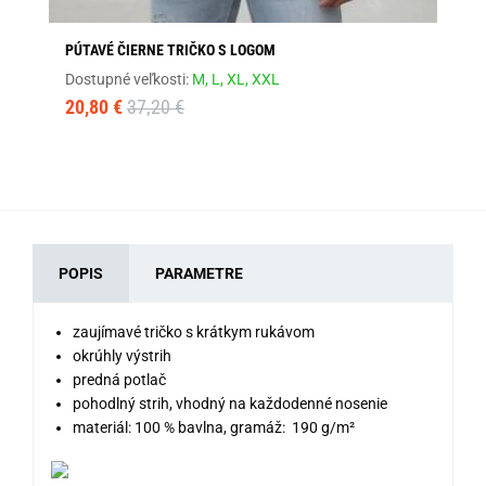
PÚTAVÉ ČIERNE TRIČKO S LOGOM
GR
Dostupné veľkosti:
M,
L,
XL,
XXL
Dos
20,80 €
37,20 €
32
POPIS
PARAMETRE
zaujímavé tričko s krátkym rukávom
okrúhly výstrih
predná potlač
pohodlný strih, vhodný na každodenné nosenie
materiál: 100 % bavlna, gramáž:
190 g/m²