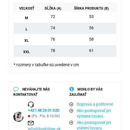
VEĽKOSŤ
DĹŽKA (A)
ŠÍRKA PRODUKTU (B)
72
53
M
74
56
L
76
58
XL
78
61
XXL
* rozmery v tabuľke sú uvedené v cm
NEVÁHAJTE NÁS
MOHLO BY VÁS
KONTAKTOVAŤ
ZAUJÍMAŤ
Doprava a poštovné
+421 48 26 01 020
Ako postupovať pri
výmene tovaru
(Po - Pia: 8-16:00)
Ako postupovať pri
vrátení tovaru
info@budchlap.sk