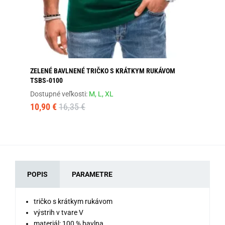
ZELENÉ BAVLNENÉ TRIČKO S KRÁTKYM RUKÁVOM
OR
TSBS-0100
Dos
Dostupné veľkosti:
M,
L,
XL
60
10,90 €
16,35 €
POPIS
PARAMETRE
tričko s krátkym rukávom
výstrih v tvare V
materiál: 100 % bavlna