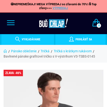
🤩NEPREMEŠKAJ! MEGA VÝPREDAJ so zľavami do 70%!🔝Top
zľavy»»»
VÝPREDAJ
0
VYHĽADÁVANIE
PRIHLÁSIŤ SA
Pánske oblečenie
Tričká
Tričká s krátkym rukávom
Bavlnené pánske grafitové tričko s V-výstrihom V3-TSBS-0145
ZĽAVA -46%