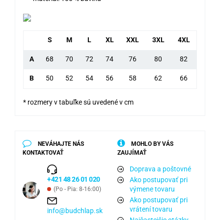
S
M
L
XL
XXL
3XL
4XL
A
68
70
72
74
76
80
82
B
50
52
54
56
58
62
66
* rozmery v tabuľke sú uvedené v cm
NEVÁHAJTE NÁS
MOHLO BY VÁS
KONTAKTOVAŤ
ZAUJÍMAŤ
Doprava a poštovné
+421 48 26 01 020
Ako postupovať pri
výmene tovaru
(Po - Pia: 8-16:00)
Ako postupovať pri
vrátení tovaru
info@budchlap.sk