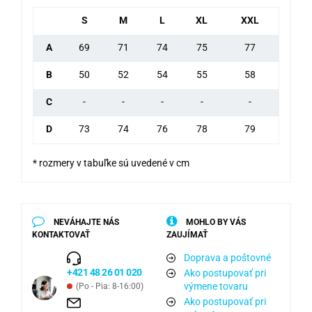
S
M
L
XL
XXL
A
69
71
74
75
77
B
50
52
54
55
58
C
-
-
-
-
-
D
73
74
76
78
79
* rozmery v tabuľke sú uvedené v cm
NEVÁHAJTE NÁS
MOHLO BY VÁS
KONTAKTOVAŤ
ZAUJÍMAŤ
Doprava a poštovné
+421 48 26 01 020
Ako postupovať pri
výmene tovaru
(Po - Pia: 8-16:00)
Ako postupovať pri