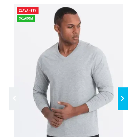
ZĽAVA -33%
ZĽA
SKLADOM
SK