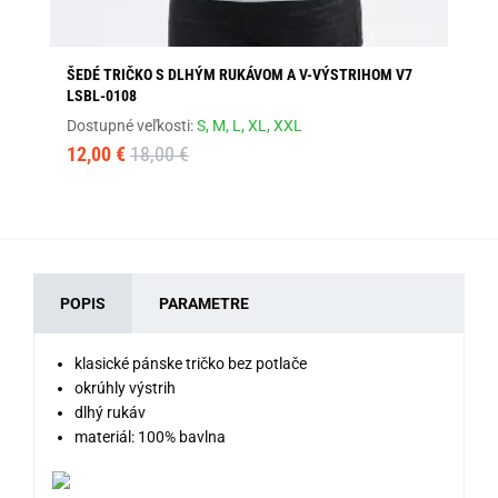
ŠEDÉ TRIČKO S DLHÝM RUKÁVOM A V-VÝSTRIHOM V7
MO
LSBL-0108
LS
Dostupné veľkosti:
S,
M,
L,
XL,
XXL
Dos
12,00 €
18,00 €
12
POPIS
PARAMETRE
klasické pánske tričko bez potlače
okrúhly výstrih
dlhý rukáv
materiál: 100% bavlna