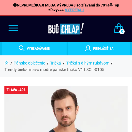
🤩NEPREMEŠKAJ! MEGA VÝPREDAJ so zľavami do 70%!🔝Top
zľavy»»»
VÝPREDAJ
0
VYHĽADÁVANIE
PRIHLÁSIŤ SA
Pánske oblečenie
Tričká
Tričká s dlhým rukávom
Trendy bielo-tmavo modré pánske tričko V1 LSCL-0105
ZĽAVA -49%