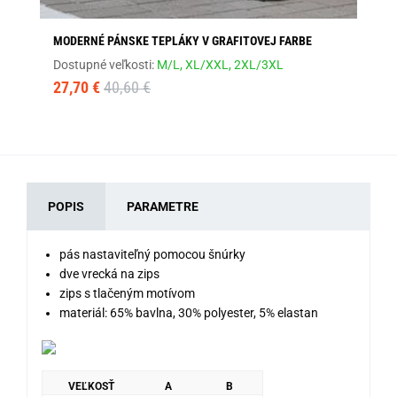
MODERNÉ PÁNSKE TEPLÁKY V GRAFITOVEJ FARBE
MO
Dostupné veľkosti:
M/L,
XL/XXL,
2XL/3XL
Dos
27,70 €
40,60 €
27
POPIS
PARAMETRE
pás nastaviteľný pomocou šnúrky
dve vrecká na zips
zips s tlačeným motívom
materiál: 65% bavlna, 30% polyester, 5% elastan
VEĽKOSŤ
A
B