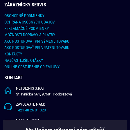
ZÁKAZNÍCKY SERVIS
OBCHODNÉ PODMIENKY
OCHRANA OSOBNÝCH ÚDAJOV
REKLAMAČNÉ PODMIENKY
MOŽNOSTI DOPRAVY A PLATBY
AKO POSTUPOVAŤ PRI VÝMENE TOVARU
AKO POSTUPOVAŤ PRI VRÁTENI TOVARU
KONTAKTY
NAJČASTEJŠIE OTÁZKY
ONLINE ODSTÚPENIE OD ZMLUVY
KONTAKT
NETBIZNIS S.R.O.
Štiavnička 561, 97681 Podbrezová
ZAVOLAJTE NÁM:
+421 48 26 01 020
NAPÍŠTE NÁM:
info@budchlap.sk
Na Vašom súkromí nám záleží