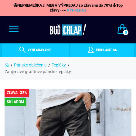
🤩NEPREMEŠKAJ! MEGA VÝPREDAJ so zľavami do 70%!🔝Top
zľavy»»»
VÝPREDAJ
0
VYHĽADÁVANIE
PRIHLÁSIŤ SA
Pánske oblečenie
Tepláky
Zaujímavé grafitové pánske tepláky
ZĽAVA -32%
SKLADOM