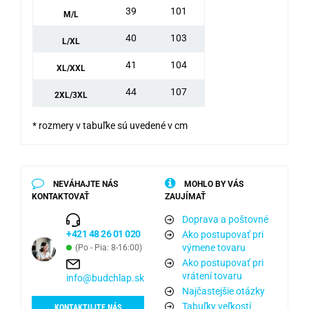
39
101
M/L
40
103
L/XL
41
104
XL/XXL
44
107
2XL/3XL
* rozmery v tabuľke sú uvedené v cm
NEVÁHAJTE NÁS
MOHLO BY VÁS
KONTAKTOVAŤ
ZAUJÍMAŤ
Doprava a poštovné
+421 48 26 01 020
Ako postupovať pri
výmene tovaru
(Po - Pia: 8-16:00)
Ako postupovať pri
vrátení tovaru
info@budchlap.sk
Najčastejšie otázky
Tabuľky veľkostí
KONTAKTUJTE NÁS