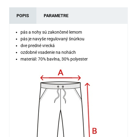
POPIS
PARAMETRE
pás a nohy sú zakončené lemom
pás je navyše regulovaný šnúrkou
dve predné vrecká
ozdobné vsadenie na nohách
materiál: 70% bavlna, 30% polyester