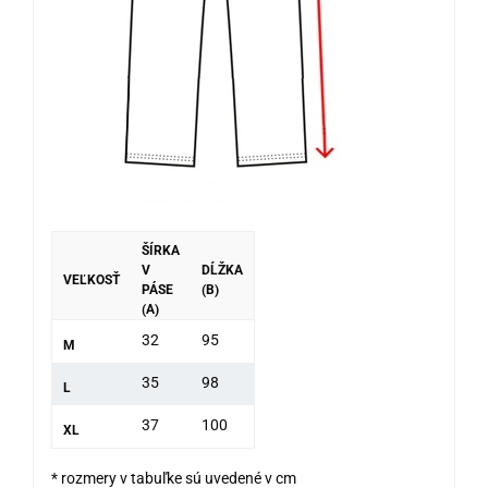
ŠÍRKA
V
DĹŽKA
VEĽKOSŤ
PÁSE
(B)
(A)
32
95
M
35
98
L
37
100
XL
* rozmery v tabuľke sú uvedené v cm