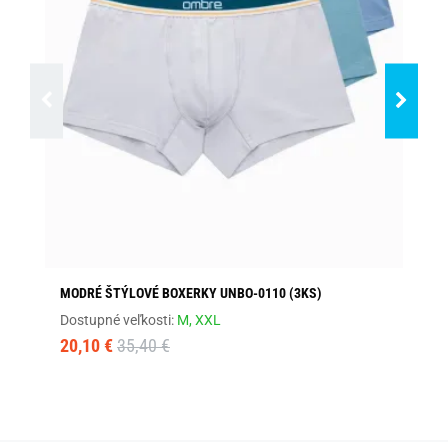
MODRÉ ŠTÝLOVÉ BOXERKY UNBO-0110 (3KS)
AN
Dostupné veľkosti:
M,
XXL
Dos
20,10 €
35,40 €
19