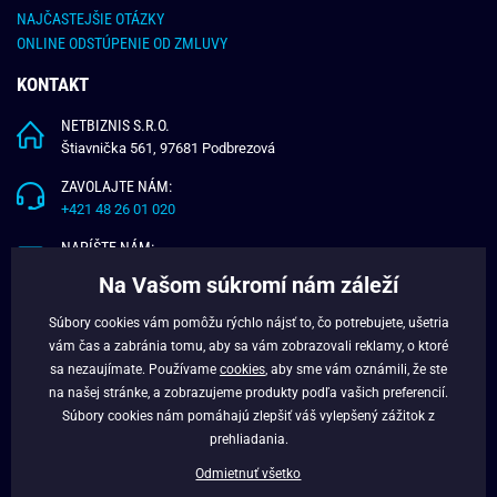
NAJČASTEJŠIE OTÁZKY
ONLINE ODSTÚPENIE OD ZMLUVY
KONTAKT
NETBIZNIS S.R.O.
Štiavnička 561, 97681 Podbrezová
ZAVOLAJTE NÁM:
+421 48 26 01 020
NAPÍŠTE NÁM:
info@budchlap.sk
Na Vašom súkromí nám záleží
UŽITOČNÉ INFORMÁCIE
Súbory cookies vám pomôžu rýchlo nájsť to, čo potrebujete, ušetria
vám čas a zabránia tomu, aby sa vám zobrazovali reklamy, o ktoré
O NÁS
sa nezaujímate. Používame
cookies
, aby sme vám oznámili, že ste
VERNOSTNÝ PROGRAM
na našej stránke, a zobrazujeme produkty podľa vašich preferencií.
BLOG
Súbory cookies nám pomáhajú zlepšiť váš vylepšený zážitok z
FACEBOOK
prehliadania.
Odmietnuť všetko