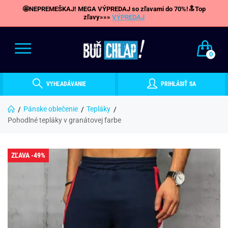
🤩NEPREMEŠKAJ! MEGA VÝPREDAJ so zľavami do 70%!🔝Top
zľavy»»»
VÝPREDAJ
0
VYHĽADÁVANIE
PRIHLÁSIŤ SA
Pánske oblečenie
Tepláky
Pohodlné tepláky v granátovej farbe
ZĽAVA -49%