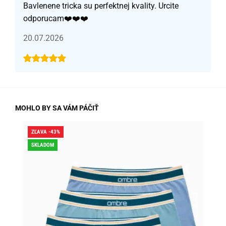
Bavlenene tricka su perfektnej kvality. Urcite
odporucam❤️❤️❤️
20.07.2026
MOHLO BY SA VÁM PÁČIŤ
ZĽAVA -43%
ZĽA
SKLADOM
SK