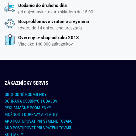
Dodanie do druhého dňa
pri objednávke tovaru skladom do 15:00
Bezproblémové vrátenie a výmena
tovaru do 14 dní od jeho prevzatia
Overený e-shop od roku 2013
Viac ako 140 000 zákazníkov
ZÁKAZNÍCKY SERVIS
OBCHODNÉ PODMIENKY
OCHRANA OSOBNÝCH ÚDAJOV
REKLAMAČNÉ PODMIENKY
MOŽNOSTI DOPRAVY A PLATBY
AKO POSTUPOVAŤ PRI VÝMENE TOVARU
AKO POSTUPOVAŤ PRI VRÁTENI TOVARU
KONTAKTY