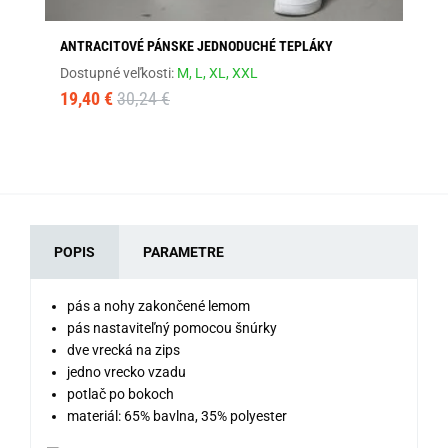
ANTRACITOVÉ PÁNSKE JEDNODUCHÉ TEPLÁKY
MO
Dostupné veľkosti:
M,
L,
XL,
XXL
Dos
19,40 €
30,24 €
19
POPIS
PARAMETRE
pás a nohy zakončené lemom
pás nastaviteľný pomocou šnúrky
dve vrecká na zips
jedno vrecko vzadu
potlač po bokoch
materiál: 65% bavlna, 35% polyester