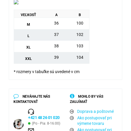
VEĽKOSŤ
A
B
36
100
M
37
102
L
38
103
XL
39
104
XXL
* rozmery v tabuľke sú uvedené v cm
NEVÁHAJTE NÁS
MOHLO BY VÁS
KONTAKTOVAŤ
ZAUJÍMAŤ
Doprava a poštovné
+421 48 26 01 020
Ako postupovať pri
výmene tovaru
(Po - Pia: 8-16:00)
Ako postupovať pri