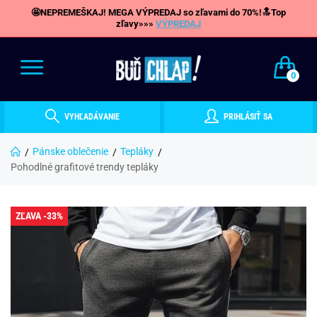
🤩NEPREMEŠKAJ! MEGA VÝPREDAJ so zľavami do 70%!🔝Top
zľavy»»»
VÝPREDAJ
0
VYHĽADÁVANIE
PRIHLÁSIŤ SA
Pánske oblečenie
Tepláky
Pohodlné grafitové trendy tepláky
ZĽAVA -33%