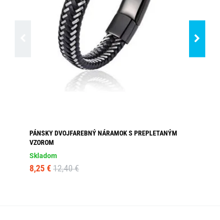
PÁNSKY DVOJFAREBNÝ NÁRAMOK S PREPLETANÝM
AN
VZOROM
Dos
Skladom
19
8,25 €
12,40 €