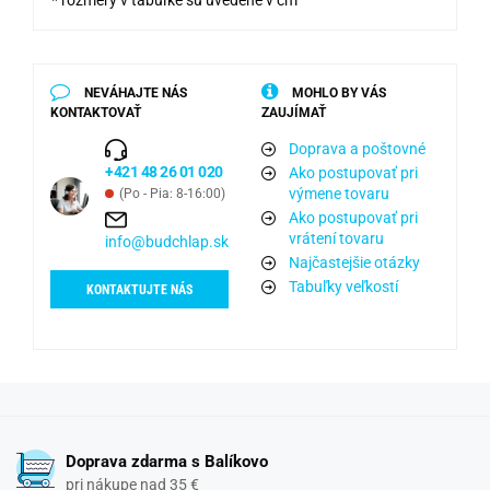
* rozmery v tabuľke sú uvedené v cm
NEVÁHAJTE NÁS
MOHLO BY VÁS
KONTAKTOVAŤ
ZAUJÍMAŤ
Doprava a poštovné
+421 48 26 01 020
Ako postupovať pri
výmene tovaru
(Po - Pia: 8-16:00)
Ako postupovať pri
vrátení tovaru
info@budchlap.sk
Najčastejšie otázky
Tabuľky veľkostí
KONTAKTUJTE NÁS
Doprava zdarma s Balíkovo
pri nákupe nad 35 €