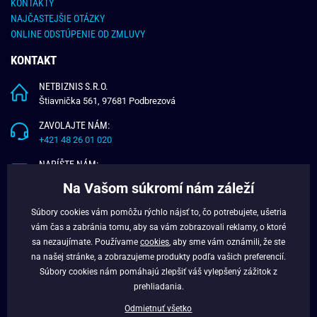
KONTAKTY
NAJČASTEJŠIE OTÁZKY
ONLINE ODSTÚPENIE OD ZMLUVY
KONTAKT
NETBIZNIS S.R.O.
Štiavnička 561, 97681 Podbrezová
ZAVOLAJTE NÁM:
+421 48 26 01 020
NAPÍŠTE NÁM:
info@budchlap.sk
Na Vašom súkromí nám záleží
UŽITOČNÉ INFORMÁCIE
Súbory cookies vám pomôžu rýchlo nájsť to, čo potrebujete, ušetria
vám čas a zabránia tomu, aby sa vám zobrazovali reklamy, o ktoré
O NÁS
sa nezaujímate. Používame
cookies
, aby sme vám oznámili, že ste
VERNOSTNÝ PROGRAM
na našej stránke, a zobrazujeme produkty podľa vašich preferencií.
BLOG
Súbory cookies nám pomáhajú zlepšiť váš vylepšený zážitok z
FACEBOOK
prehliadania.
Odmietnuť všetko