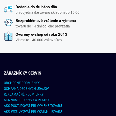
Dodanie do druhého dňa
pri objednávke tovaru skladom do 15:00
Bezproblémové vrátenie a výmena
tovaru do 14 dní od jeho prevzatia
Overený e-shop od roku 2013
Viac ako 140 000 zákazníkov
ZÁKAZNÍCKY SERVIS
OBCHODNÉ PODMIENKY
OCHRANA OSOBNÝCH ÚDAJOV
REKLAMAČNÉ PODMIENKY
MOŽNOSTI DOPRAVY A PLATBY
AKO POSTUPOVAŤ PRI VÝMENE TOVARU
AKO POSTUPOVAŤ PRI VRÁTENI TOVARU