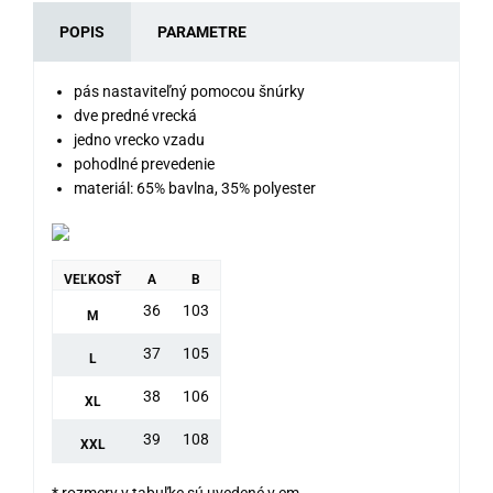
POPIS
PARAMETRE
pás nastaviteľný pomocou šnúrky
dve predné vrecká
jedno vrecko vzadu
pohodlné prevedenie
materiál: 65% bavlna, 35% polyester
VEĽKOSŤ
A
B
36
103
M
37
105
L
38
106
XL
39
108
XXL