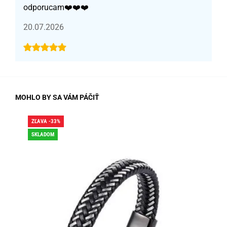
odporucam❤️❤️❤️
20.07.2026
MOHLO BY SA VÁM PÁČIŤ
ZĽAVA -33%
ZĽA
SKLADOM
SK