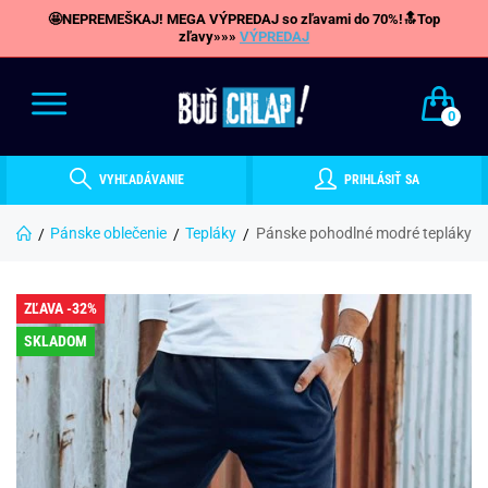
🤩NEPREMEŠKAJ! MEGA VÝPREDAJ so zľavami do 70%!🔝Top
zľavy»»»
VÝPREDAJ
0
VYHĽADÁVANIE
PRIHLÁSIŤ SA
Pánske oblečenie
Tepláky
Pánske pohodlné modré tepláky
ZĽAVA -32%
SKLADOM