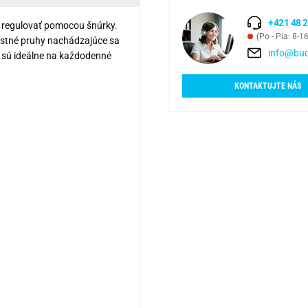
+421 48 2
é regulovať pomocou šnúrky.
(Po - Pia: 8-1
astné pruhy nachádzajúce sa
info@bud
 sú ideálne na každodenné
KONTAKTUJTE NÁS