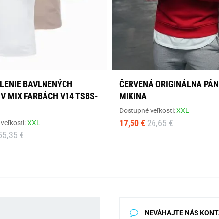
LENIE BAVLNENÝCH
ČERVENÁ ORIGINÁLNA PÁ
 V MIX FARBÁCH V14 TSBS-
MIKINA
Dostupné veľkosti:
XXL
17,50 €
26,65 €
veľkosti:
XXL
55,35 €
NEVÁHAJTE NÁS KONT