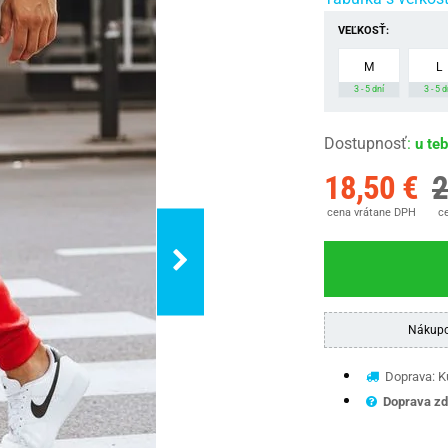
VEĽKOSŤ:
M
L
3 - 5 dní
3 - 5 d
Dostupnosť
:
u te
18,50 €
2
cena vrátane DPH
ce
Nákupo
Doprava: Ku
Doprava zd