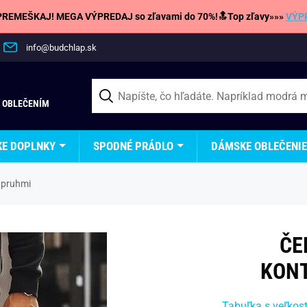
REMEŠKAJ! MEGA VÝPREDAJ so zľavami do 70%!🔝Top zľavy»»»
VÝP
info@budchlap.sk
 OBLEČENÍM
KE DOPLNKY
SPODNÉ PRÁDLO
DÁMSKE OBLEČENIE
 pruhmi
ČE
KON
Tabuľka s veľkos