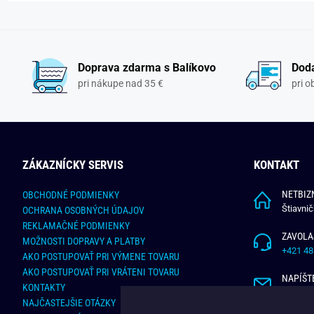
Doprava zdarma s Balíkovo
Doda
pri nákupe nad 35 €
pri 
ZÁKAZNÍCKY SERVIS
KONTAKT
NETBIZN
OBCHODNÉ PODMIENKY
Štiavni
OCHRANA OSOBNÝCH ÚDAJOV
REKLAMAČNÉ PODMIENKY
ZAVOLA
MOŽNOSTI DOPRAVY A PLATBY
+421 48
AKO POSTUPOVAŤ PRI VÝMENE TOVARU
AKO POSTUPOVAŤ PRI VRÁTENI TOVARU
NAPÍŠT
KONTAKTY
info@bu
NAJČASTEJŠIE OTÁZKY