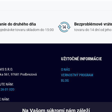
nie do druhého dňa
Bezproblémové vrát
objednávke tovaru skladom do 15:00
tovaru do 14 dní od jeho
UŽITOČNÉ INFORMÁCIE
IS S.R.O.
O NÁS
čka 561, 97681 Podbrezová
VERNOSTNÝ PROGRAM
BLOG
JTE NÁM:
 26 01 020
E NÁM:
dchlap.sk
Na Vašom súkromí nám záleží