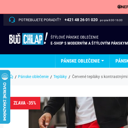
🤩NEP
+421 48 26 01 020
POTREBUJETE PORADIŤ?
po-pia 8:00-16:00
ŠTÝLOVÉ PÁNSKE OBLEČENIE
E-SHOP S MODERNÝM A ŠTÝLOVÝM PÁNSKYM
PÁNSKE OBLEČENIE
PÁNS
Pánske oblečenie
Tepláky
Červené tepláky s kontrastnými
ZĽAVA -35%