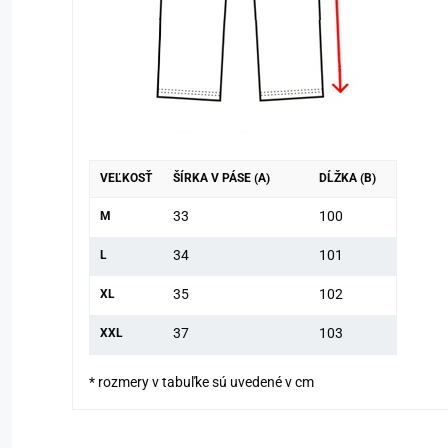
VEĽKOSŤ
ŠÍRKA V PÁSE (A)
DĹŽKA (B)
33
100
M
34
101
L
35
102
XL
37
103
XXL
* rozmery v tabuľke sú uvedené v cm