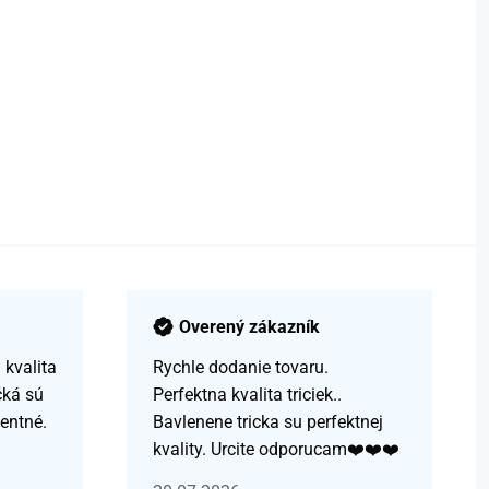
Overený zákazník
kvalita
Rychle dodanie tovaru.
čká sú
Perfektna kvalita triciek..
centné.
Bavlenene tricka su perfektnej
kvality. Urcite odporucam❤️❤️❤️