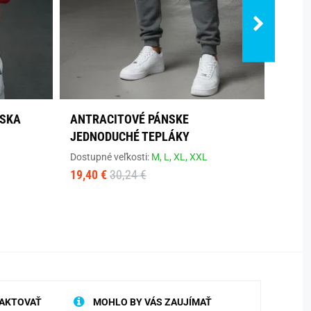
NSKA
ANTRACITOVÉ PÁNSKE
MODR
JEDNODUCHÉ TEPLÁKY
PREV
Dostupné veľkosti:
M,
L,
XL,
XXL
Dostup
19,40 €
30,24 €
19,40
AKTOVAŤ
MOHLO BY VÁS ZAUJÍMAŤ