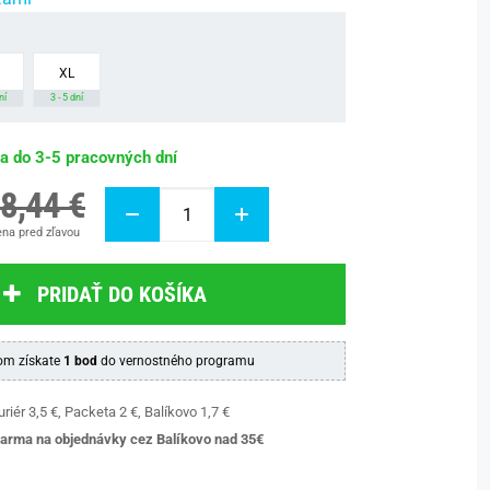
XL
ní
3 - 5 dní
ba do 3-5 pracovných dní
8,44 €
na pred zľavou
PRIDAŤ DO KOŠÍKA
m získate
1 bod
do vernostného programu
riér 3,5 €, Packeta 2 €, Balíkovo 1,7 €
arma na objednávky cez Balíkovo nad 35€