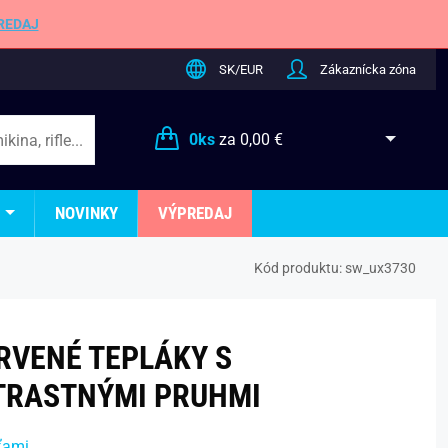
REDAJ
SK/EUR
Zákaznícka zóna
0
ks
za
0,00 €
NOVINKY
VÝPREDAJ
Kód produktu:
sw_ux3730
RVENÉ TEPLÁKY S
TRASTNÝMI PRUHMI
ťami