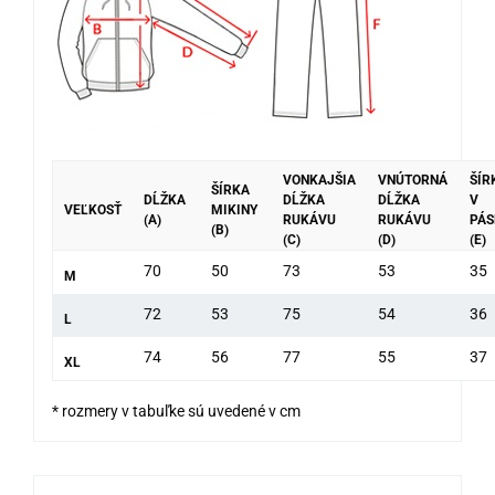
VONKAJŠIA
VNÚTORNÁ
ŠÍR
ŠÍRKA
DĹŽKA
DĹŽKA
DĹŽKA
V
VEĽKOSŤ
MIKINY
(A)
RUKÁVU
RUKÁVU
PÁ
(B)
(C)
(D)
(E)
70
50
73
53
35
M
72
53
75
54
36
L
74
56
77
55
37
XL
* rozmery v tabuľke sú uvedené v cm