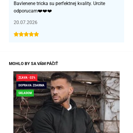
Bavlenene tricka su perfektnej kvality. Urcite
odporucam❤️❤️❤️
20.07.2026
MOHLO BY SA VÁM PÁČIŤ
ZĽAVA -32%
ZĽA
DOPRAVA ZDARMA
SK
SKLADOM