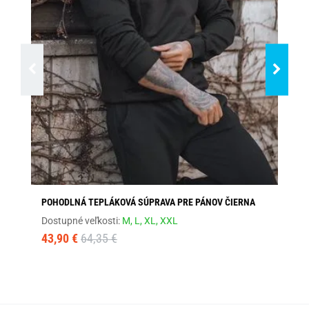
POHODLNÁ TEPLÁKOVÁ SÚPRAVA PRE PÁNOV ČIERNA
ŠT
Dostupné veľkosti:
M,
L,
XL,
XXL
Dos
43,90 €
64,35 €
23