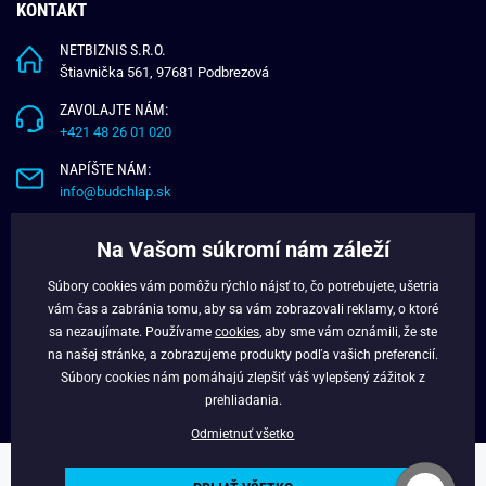
KONTAKT
NETBIZNIS S.R.O.
Štiavnička 561, 97681 Podbrezová
ZAVOLAJTE NÁM:
+421 48 26 01 020
NAPÍŠTE NÁM:
info@budchlap.sk
UŽITOČNÉ INFORMÁCIE
Na Vašom súkromí nám záleží
O NÁS
Súbory cookies vám pomôžu rýchlo nájsť to, čo potrebujete, ušetria
VERNOSTNÝ PROGRAM
vám čas a zabránia tomu, aby sa vám zobrazovali reklamy, o ktoré
BLOG
sa nezaujímate. Používame
cookies
, aby sme vám oznámili, že ste
na našej stránke, a zobrazujeme produkty podľa vašich preferencií.
FACEBOOK
Súbory cookies nám pomáhajú zlepšiť váš vylepšený zážitok z
prehliadania.
Odmietnuť všetko
Copyright © 2025 - Budchlap.sk Všetky práva vyhradené. webdesign ©