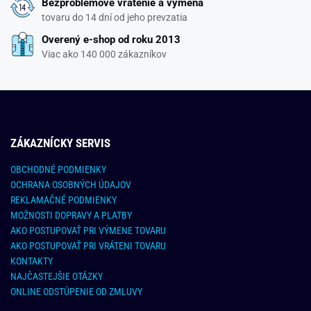
Bezproblémové vrátenie a výmena
tovaru do 14 dní od jeho prevzatia
Overený e-shop od roku 2013
Viac ako 140 000 zákazníkov
ZÁKAZNÍCKY SERVIS
OBCHODNÉ PODMIENKY
OCHRANA OSOBNÝCH ÚDAJOV
REKLAMAČNÉ PODMIENKY
MOŽNOSTI DOPRAVY A PLATBY
AKO POSTUPOVAŤ PRI VÝMENE TOVARU
AKO POSTUPOVAŤ PRI VRÁTENI TOVARU
KONTAKTY
NAJČASTEJŠIE OTÁZKY
ONLINE ODSTÚPENIE OD ZMLUVY