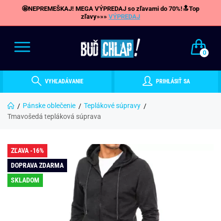
🤩NEPREMEŠKAJ! MEGA VÝPREDAJ so zľavami do 70%!🔝Top
zľavy»»»
VÝPREDAJ
0
VYHĽADÁVANIE
PRIHLÁSIŤ SA
Pánske oblečenie
Teplákové súpravy
Tmavošedá tepláková súprava
ZĽAVA -16%
DOPRAVA ZDARMA
SKLADOM