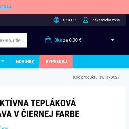
REDAJ
SK/EUR
Zákaznícka zóna
0
ks
za
0,00 €
NOVINKY
VÝPREDAJ
Kód produktu:
sw_ax0627
KTÍVNA TEPLÁKOVÁ
VA V ČIERNEJ FARBE
ťami