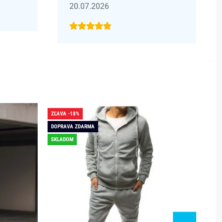
20.07.2026
ZĽAVA -18%
ZĽAVA -
DOPRAVA ZDARMA
DOPRAV
SKLADOM
SKLADO