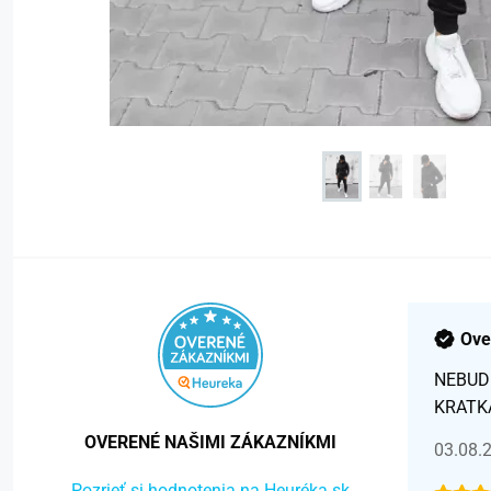
Ove
NEBUD
KRATK
OVERENÉ NAŠIMI ZÁKAZNÍKMI
03.08.
Pozrieť si hodnotenia na Heuréka.sk