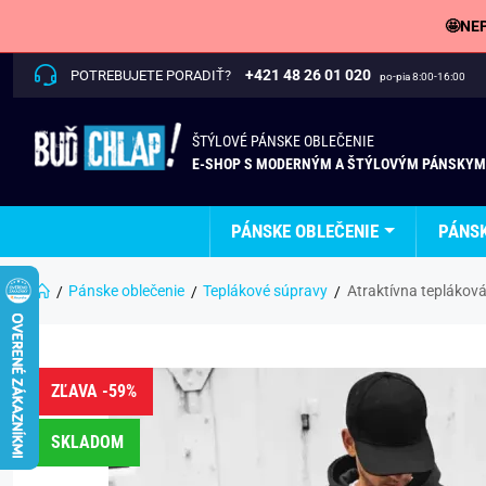
🤩NEP
+421 48 26 01 020
POTREBUJETE PORADIŤ?
po-pia 8:00-16:00
ŠTÝLOVÉ PÁNSKE OBLEČENIE
E-SHOP S MODERNÝM A ŠTÝLOVÝM PÁNSKYM
PÁNSKE OBLEČENIE
PÁNS
Pánske oblečenie
Teplákové súpravy
Atraktívna tepláková
ZĽAVA -59%
SKLADOM