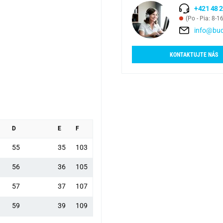
+421 48 2
(Po - Pia: 8-1
info@bud
KONTAKTUJTE NÁS
D
E
F
55
35
103
56
36
105
57
37
107
59
39
109