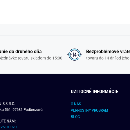
nie do druhého dňa
Bezproblémové vrát
objednávke tovaru skladom do 15:00
tovaru do 14 dní od jeho
UŽITOČNÉ INFORMÁCIE
IS S.R.O.
O NÁS
čka 561, 97681 Podbrezová
VERNOSTNÝ PROGRAM
BLOG
JTE NÁM:
 26 01 020