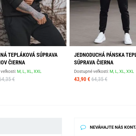
NÁ TEPLÁKOVÁ SÚPRAVA
JEDNODUCHÁ PÁNSKA TEP
NOV ČIERNA
SÚPRAVA ČIERNA
veľkosti:
M,
L,
XL,
XXL
Dostupné veľkosti:
M,
L,
XL,
XXL
64,35 €
43,90 €
64,35 €
NEVÁHAJTE NÁS KONT