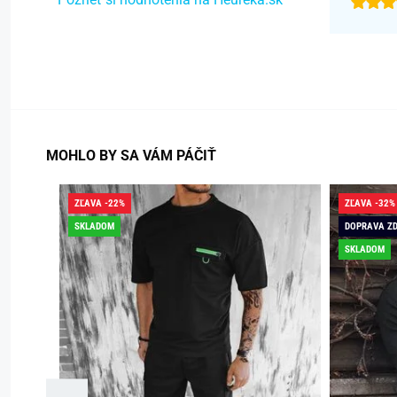
MOHLO BY SA VÁM PÁČIŤ
ZĽAVA -22%
ZĽAVA -32%
SKLADOM
DOPRAVA Z
SKLADOM