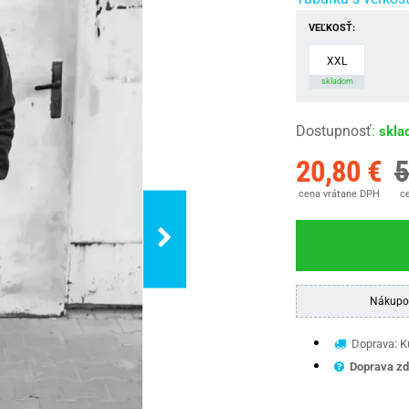
VEĽKOSŤ:
XXL
skladom
Dostupnosť
:
skla
20,80 €
5
cena vrátane DPH
ce
Nákupo
Doprava: Ku
Doprava zd