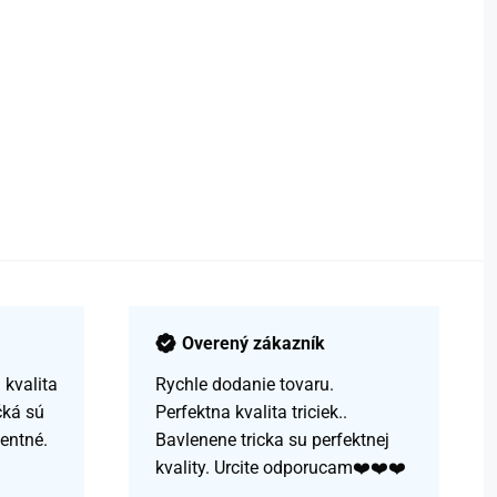
Overený zákazník
kvalita
Rychle dodanie tovaru.
čká sú
Perfektna kvalita triciek..
centné.
Bavlenene tricka su perfektnej
kvality. Urcite odporucam❤️❤️❤️