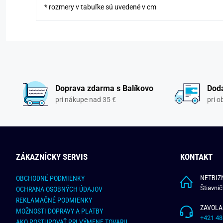
* rozmery v tabuľke sú uvedené v cm
Doprava zdarma s Balíkovo
Doda
pri nákupe nad 35 €
pri 
ZÁKAZNÍCKY SERVIS
KONTAKT
NETBIZN
OBCHODNÉ PODMIENKY
Štiavni
OCHRANA OSOBNÝCH ÚDAJOV
REKLAMAČNÉ PODMIENKY
ZAVOLA
MOŽNOSTI DOPRAVY A PLATBY
+421 48
AKO POSTUPOVAŤ PRI VÝMENE TOVARU