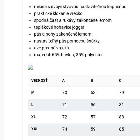
mikina s dvojvrstvovou nastaviteľnou kapucňou
praktické klokanie vrecko
spodná časť a rukávy zakončené lemom
teplákové nohavice jogger
pás a nohy zakončené lemom
nastaviteľný pás pomocou šnúrky
dve predné vrecká.
materiál: 65% bavlna, 35% polyester
VEĽKOSŤ
A
B
C
70
53
79
M
71
56
81
L
72
57
83
XL
74
59
85
XXL