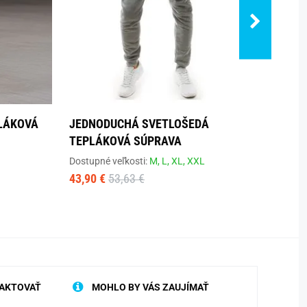
LÁKOVÁ
JEDNODUCHÁ SVETLOŠEDÁ
NEVŠ
TEPLÁKOVÁ SÚPRAVA
TEPL
Dostupné veľkosti:
M,
L,
XL,
XXL
Dostup
43,90 €
53,63 €
43,90
AKTOVAŤ
MOHLO BY VÁS ZAUJÍMAŤ