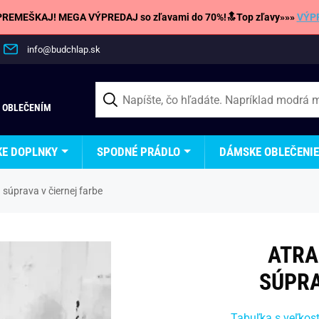
REMEŠKAJ! MEGA VÝPREDAJ so zľavami do 70%!🔝Top zľavy»»»
VÝP
info@budchlap.sk
 OBLEČENÍM
KE DOPLNKY
SPODNÉ PRÁDLO
DÁMSKE OBLEČENIE
 súprava v čiernej farbe
ATRA
SÚPRA
Tabuľka s veľkos