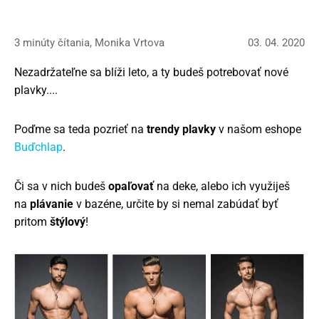
3 minúty čítania, Monika Vrtova
03. 04. 2020
Nezadržateľne sa blíži leto, a ty budeš potrebovať nové
plavky....
Poďme sa teda pozrieť na
trendy plavky
v našom eshope
Buďchlap
.
Či sa v nich budeš
opaľovať
na deke, alebo ich využiješ
na
plávanie
v bazéne, určite by si nemal zabúdať byť
pritom
štýlový
!