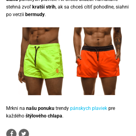
stehná zvoľ
kratší strih
, ak sa chceš cítiť pohodlne, siahni
po verzii
bermudy
.
Mrkni na
našu ponuku
trendy
pánskych plaviek
pre
každého
štýlového chlapa
.