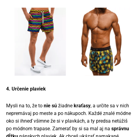
4. Určenie plaviek
Mysli na to, že to
nie sú
žiadne
kraťasy
, a určite sa v nich
nepremávaj po meste a po nákupoch. Každé znalé módne
oko si ihneď všimne že si v plavkách, a ty predsa netúžiš
po módnom trapase. Zamerať by si sa mal aj na
správnu
dĺžku
pánskych plaviek. Ak chceš ukázať namakané