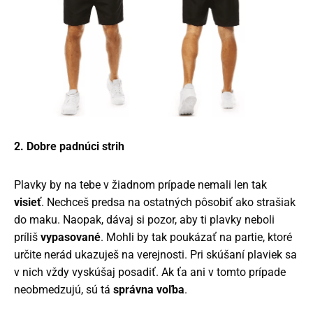
2. Dobre padnúci strih
Plavky by na tebe v žiadnom prípade nemali len tak
visieť
. Nechceš predsa na ostatných pôsobiť ako strašiak
do maku. Naopak, dávaj si pozor, aby ti plavky neboli
príliš
vypasované
. Mohli by tak poukázať na partie, ktoré
určite nerád ukazuješ na verejnosti. Pri skúšaní plaviek sa
v nich vždy vyskúšaj posadiť. Ak ťa ani v tomto prípade
neobmedzujú, sú tá
správna voľba
.