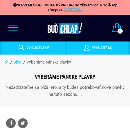
🤩NEPREMEŠKAJ! MEGA VÝPREDAJ so zľavami do 70%!🔝Top
zľavy»»»
VÝPREDAJ
0
VYHĽADÁVANIE
PRIHLÁSIŤ SA
Blog
Vyberáme pánske plavky
VYBERÁME PÁNSKE PLAVKY
Nezadržateľne sa blíži leto, a ty budeš potrebovať nové plavky
na túto sezónu....