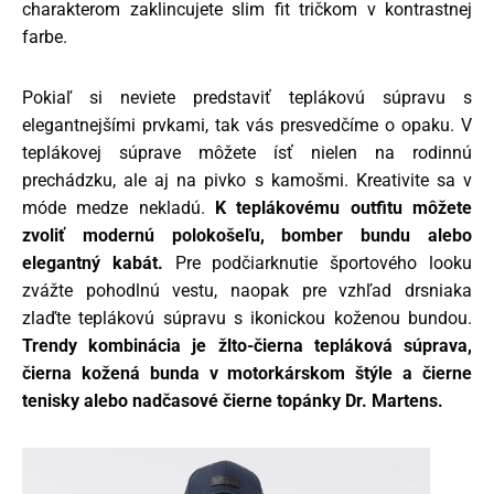
charakterom zaklincujete slim fit tričkom v kontrastnej
farbe.
Pokiaľ si neviete predstaviť teplákovú súpravu s
elegantnejšími prvkami, tak vás presvedčíme o opaku. V
teplákovej súprave môžete ísť nielen na rodinnú
prechádzku, ale aj na pivko s kamošmi. Kreativite sa v
móde medze nekladú.
K teplákovému outfitu môžete
zvoliť modernú polokošeľu, bomber bundu alebo
elegantný kabát.
Pre podčiarknutie športového looku
zvážte pohodlnú vestu, naopak pre vzhľad drsniaka
zlaďte teplákovú súpravu s ikonickou koženou bundou.
Trendy kombinácia je žlto-čierna tepláková súprava,
čierna kožená bunda v motorkárskom štýle a čierne
tenisky alebo nadčasové čierne topánky Dr. Martens.