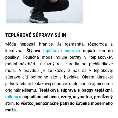
TEPLÁKOVÉ SÚPRAVY SÚ IN
Móda nepozná hranice. Je rozmanitá, rôznorodá a
kreatívna.
Štýlová
tepláková súprava
nepatrí len do
posilky.
Pouličná móda miluje outfity v "teplákovke",
módni návrhári ju každý rok zaradia na prehliadkové
móla. A pravdou je, že každý z nás sa v teplákovej
súprave cíti pohodlne ako v bavlnke. Okrem klasickej
jednofarebnej teplákovej súprave, dajte šancu aj niečomu
originálnejšiemu.
Tepláková súprava s baggy teplákmi,
mikina
s nápaditou potlačou, vzory, asymetria, predĺžený
strih, to všetko jednoznačne patrí do šatníka moderného
muža.