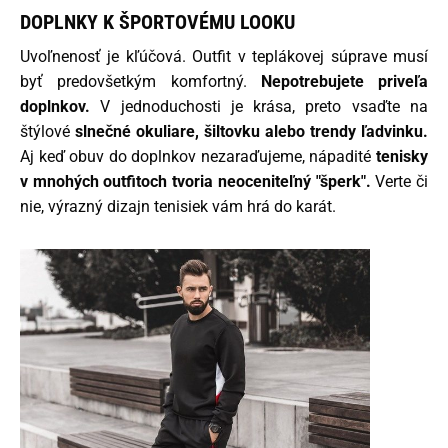
DOPLNKY K ŠPORTOVÉMU LOOKU
Uvoľnenosť je kľúčová. Outfit v teplákovej súprave musí
byť predovšetkým komfortný.
Nepotrebujete priveľa
doplnkov.
V jednoduchosti je krása, preto vsaďte na
štýlové
slnečné okuliare, šiltovku alebo trendy ľadvinku.
Aj keď obuv do doplnkov nezaraďujeme, nápadité
tenisky
v mnohých outfitoch tvoria neoceniteľný "šperk".
Verte či
nie, výrazný dizajn tenisiek vám hrá do karát.