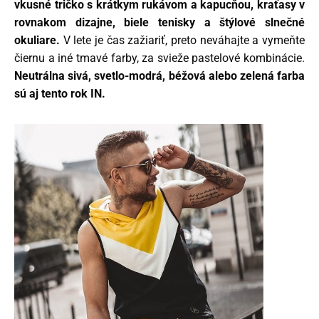
vkusné tričko s krátkym rukávom a kapucňou, kraťasy v
rovnakom dizajne, biele tenisky a štýlové slnečné
okuliare.
V lete je čas zažiariť, preto neváhajte a vymeňte
čiernu a iné tmavé farby, za svieže pastelové kombinácie.
Neutrálna sivá, svetlo-modrá, béžová alebo zelená farba
sú aj tento rok IN.