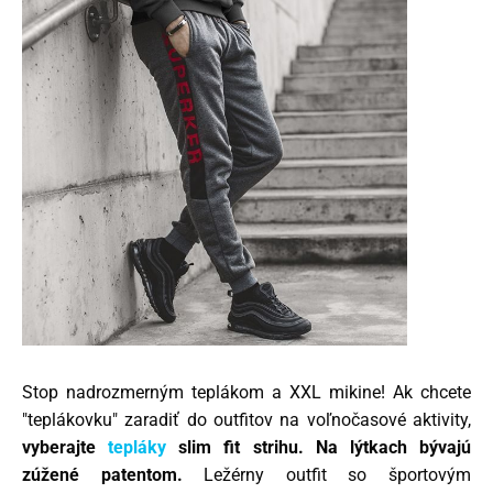
Stop nadrozmerným teplákom a XXL mikine! Ak chcete
"teplákovku" zaradiť do outfitov na voľnočasové aktivity,
vyberajte
tepláky
slim fit strihu. Na lýtkach bývajú
zúžené patentom.
Ležérny outfit so športovým