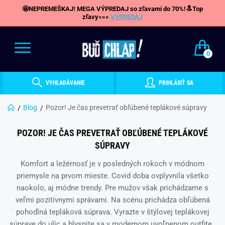
🤩NEPREMEŠKAJ! MEGA VÝPREDAJ so zľavami do 70%!🔝Top
zľavy»»»
VÝPREDAJ
0
VYHĽADÁVANIE
PRIHLÁSIŤ SA
Blog
Pozor! Je čas prevetrať obľúbené teplákové súpravy
POZOR! JE ČAS PREVETRAŤ OBĽÚBENÉ TEPLÁKOVÉ
SÚPRAVY
Komfort a ležérnosť je v posledných rokoch v módnom
priemysle na prvom mieste. Covid doba ovplyvnila všetko
naokolo, aj módne trendy. Pre mužov však prichádzame s
veľmi pozitívnymi správami. Na scénu prichádza obľúbená
pohodlná tepláková súprava. Vyrazte v štýlovej teplákovej
súprave do ulíc a blysnite sa v modernom uvoľnenom outfite.