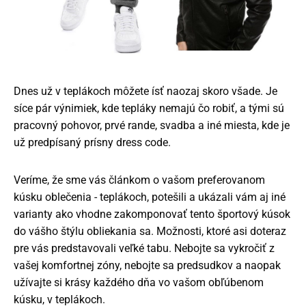
Dnes už v teplákoch môžete ísť naozaj skoro všade. Je
síce pár výnimiek, kde tepláky nemajú čo robiť, a tými sú
pracovný pohovor, prvé rande, svadba a iné miesta, kde je
už predpísaný prísny dress code.
Veríme, že sme vás článkom o vašom preferovanom
kúsku oblečenia - teplákoch, potešili a ukázali vám aj iné
varianty ako vhodne zakomponovať tento športový kúsok
do vášho štýlu obliekania sa. Možnosti, ktoré asi doteraz
pre vás predstavovali veľké tabu. Nebojte sa vykročiť z
vašej komfortnej zóny, nebojte sa predsudkov a naopak
užívajte si krásy každého dňa vo vašom obľúbenom
kúsku, v teplákoch.