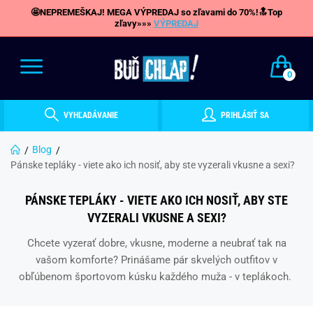
🤩NEPREMEŠKAJ! MEGA VÝPREDAJ so zľavami do 70%!🔝Top
zľavy»»»
VÝPREDAJ
0
VYHĽADÁVANIE
PRIHLÁSIŤ SA
Blog
Pánske tepláky - viete ako ich nosiť, aby ste vyzerali vkusne a sexi?
PÁNSKE TEPLÁKY - VIETE AKO ICH NOSIŤ, ABY STE
VYZERALI VKUSNE A SEXI?
Chcete vyzerať dobre, vkusne, moderne a neubrať tak na
vašom komforte? Prinášame pár skvelých outfitov v
obľúbenom športovom kúsku každého muža - v teplákoch.