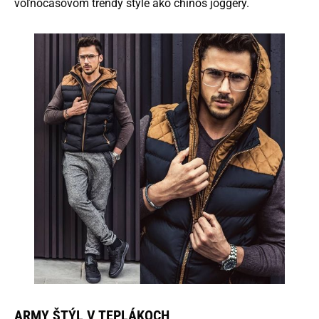
voľnočasovom trendy štýle ako chinos joggery.
ARMY ŠTÝL V TEPLÁKOCH