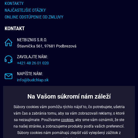
KONTAKTY
NAJČASTEJŠIE OTÁZKY
ONLINE ODSTÚPENIE OD ZMLUVY
KONTAKT
NETBIZNIS S.R.O.
Štiavnička 561, 97681 Podbrezová
ZAVOLAJTE NÁM:
+421 48 26 01 020
NAPÍŠTE NÁM:
info@budchlap.sk
UŽITOČNÉ INFORMÁCIE
Na Vašom súkromí nám záleží
O NÁS
Súbory cookies vám pomôžu rýchlo nájsť to, čo potrebujete, ušetria
VERNOSTNÝ PROGRAM
vám čas a zabránia tomu, aby sa vám zobrazovali reklamy, o ktoré
BLOG
sa nezaujímate. Používame
cookies
, aby sme vám oznámili, že ste
na našej stránke, a zobrazujeme produkty podľa vašich preferencií.
FACEBOOK
Súbory cookies nám pomáhajú zlepšiť váš vylepšený zážitok z