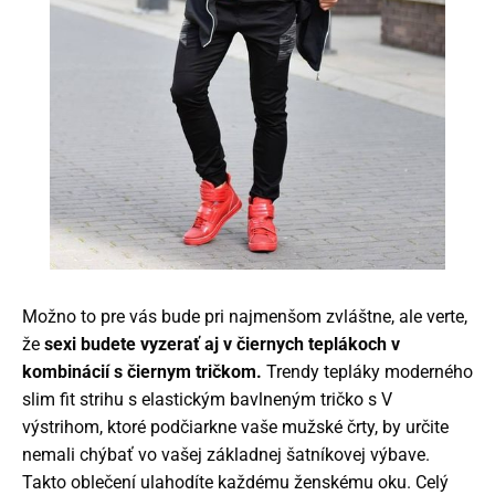
Možno to pre vás bude pri najmenšom zvláštne, ale verte,
že
sexi budete vyzerať aj v čiernych teplákoch v
kombinácií s čiernym tričkom.
Trendy tepláky moderného
slim fit strihu s elastickým bavlneným tričko s V
výstrihom, ktoré podčiarkne vaše mužské črty, by určite
nemali chýbať vo vašej základnej šatníkovej výbave.
Takto oblečení ulahodíte každému ženskému oku. Celý