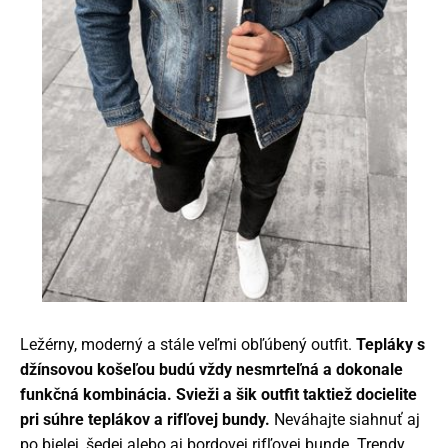
Ležérny, moderný a stále veľmi obľúbený outfit.
Tepláky s
džínsovou košeľou budú vždy nesmrteľná a dokonale
funkčná kombinácia. Svieži a šik outfit taktiež docielite
pri súhre teplákov a rifľovej bundy.
Neváhajte siahnuť aj
po bielej, šedej alebo aj bordovej rifľovej bunde. Trendy