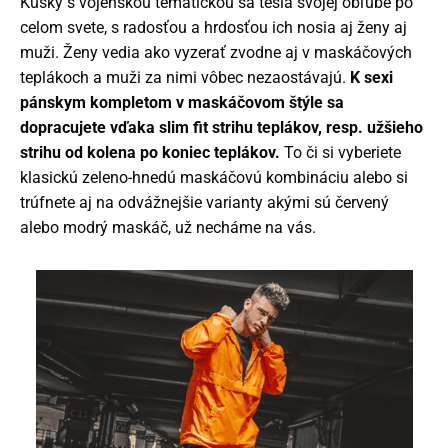
Kúsky s vojenskou tematickou sa tešia svojej obľube po
celom svete, s radosťou a hrdosťou ich nosia aj ženy aj
muži. Ženy vedia ako vyzerať zvodne aj v maskáčových
teplákoch a muži za nimi vôbec nezaostávajú.
K sexi
pánskym kompletom v maskáčovom štýle sa
dopracujete vďaka slim fit strihu teplákov, resp. užšieho
strihu od kolena po koniec teplákov.
To či si vyberiete
klasickú zeleno-hnedú maskáčovú kombináciu alebo si
trúfnete aj na odvážnejšie varianty akými sú červený
alebo modrý maskáč, už necháme na vás.