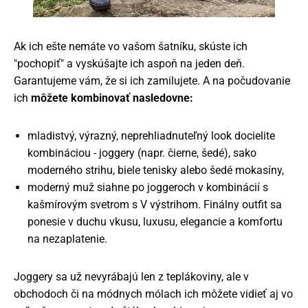
Ak ich ešte nemáte vo vašom šatníku, skúste ich
"pochopiť" a vyskúšajte ich aspoň na jeden deň.
Garantujeme vám, že si ich zamilujete. A na počudovanie
ich
môžete kombinovať nasledovne:
mladistvý, výrazný, neprehliadnuteľný look docielite
kombináciou - joggery (napr. čierne, šedé), sako
moderného strihu, biele tenisky alebo šedé mokasíny,
moderný muž siahne po joggeroch v kombinácií s
kašmírovým svetrom s V výstrihom. Finálny outfit sa
ponesie v duchu vkusu, luxusu, elegancie a komfortu
na nezaplatenie.
Joggery sa už nevyrábajú len z teplákoviny, ale v
obchodoch či na módnych mólach ich môžete vidieť aj vo