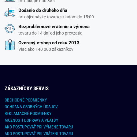
pri nákupe nad 35 €
Dodanie do druhého dňa
pri objednávke tovaru skladom do 15:00
Bezproblémové vrátenie a výmena
tovaru do 14 dní od jeho prevzatia
Overený e-shop od roku 2013
Viac ako 140 000 zákazníkov
ZÁKAZNÍCKY SERVIS
OBCHODNÉ PODMIENKY
OCHRANA OSOBNÝCH ÚDAJOV
REKLAMAČNÉ PODMIENKY
MOŽNOSTI DOPRAVY A PLATBY
AKO POSTUPOVAŤ PRI VÝMENE TOVARU
AKO POSTUPOVAŤ PRI VRÁTENI TOVARU