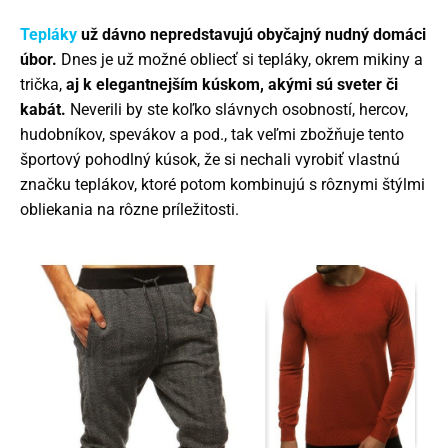
Tepláky
už dávno nepredstavujú obyčajný nudný domáci
úbor.
Dnes je už možné obliecť si tepláky, okrem mikiny a
trička,
aj k elegantnejším kúskom, akými sú sveter či
kabát.
Neverili by ste koľko slávnych osobností, hercov,
hudobníkov, spevákov a pod., tak veľmi zbožňuje tento
športový pohodlný kúsok, že si nechali vyrobiť vlastnú
značku teplákov, ktoré potom kombinujú s rôznymi štýlmi
obliekania na rôzne príležitosti.