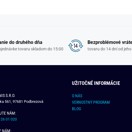
nie do druhého dňa
Bezproblémové vrát
objednávke tovaru skladom do 15:00
tovaru do 14 dní od jeho
UŽITOČNÉ INFORMÁCIE
IS S.R.O.
O NÁS
čka 561, 97681 Podbrezová
VERNOSTNÝ PROGRAM
BLOG
JTE NÁM:
 26 01 020
E NÁM: