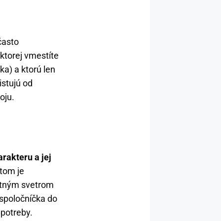
často
ktorej vmestíte
ka) a ktorú len
istujú od
oju.
rakteru a jej
tom je
ntným svetrom
 spoločníčka do
 potreby.