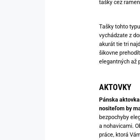
tašky cez ramen
Tašky tohto typu
vychádzate z dom
akurát tie tri na
šikovne prehodít
elegantných až p
AKTOVKY
Pánska aktovka 
nositeľom by ma
bezpochyby eleg
a nohavicami. Ob
práce, ktorá Vám