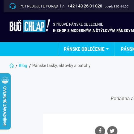
+421 48 26 01 020
POTREBUJETE PORADIŤ?
po-pia 8:00-16:00
ŠTÝLOVÉ PÁNSKE OBLEČENIE
E-SHOP S MODERNÝM A ŠTÝLOVÝM PÁNSKYM
PÁNSKE OBLEČENIE
PÁNS
Blog
Pánske tašky, aktovky a batohy
Poriadna a