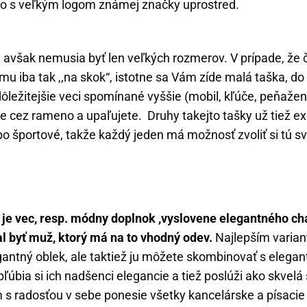
o s veľkým logom známej značky uprostred.
 avšak nemusia byť len veľkých rozmerov. V prípade, že 
u iba tak ,,na skok“, istotne sa Vám zíde malá taška, do 
jdôležitejšie veci spomínané vyššie (mobil, kľúče, peňažen
e cez rameno a upaľujete. Druhy takejto tašky už tiež ex
o športové, takže každý jeden má možnosť zvoliť si tú sv
je vec, resp. módny doplnok ,vyslovene elegantného cha
l byť muž, ktorý má na to vhodný odev.
Najlepším varian
antný oblek, ale taktiež ju môžete skombinovať s elega
ľúbia si ich nadšenci elegancie a tiež poslúži ako skvelá
 s radosťou v sebe ponesie všetky kancelárske a písacie