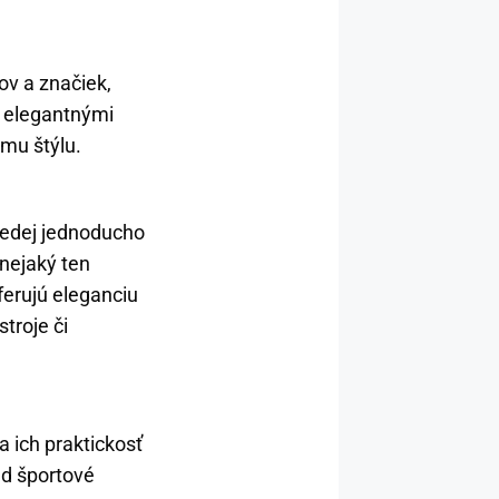
ov a značiek,
s elegantnými
ému štýlu.
edej jednoducho
nejaký ten
eferujú eleganciu
stroje či
a ich praktickosť
ad športové