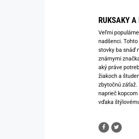
RUKSAKY A
Veľmi populárne 
nadšenci. Tohto
stovky ba snáď 
známymi značkami
aký práve potre
žiakoch a študen
zbytočnú záťaž. 
naprieč kopcom č
vďaka štýlovému 