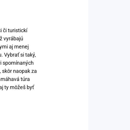
či turistickí
ž vyrábajú
ymi aj menej
 Vybrať si taký,
ri spomínaných
, skôr naopak za
namáhavá túra
aj ty môžeš byť