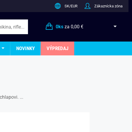
SK/EUR
Zákaznícka zóna
0
ks
za
0,00 €
NOVINKY
VÝPREDAJ
lapovi. ...