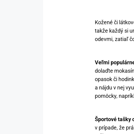
Kožené či látkov
takže každý si u
odevmi, zatiaľ č
Veľmi populárne
dolaďte mokasín
opasok či hodink
a nájdu v nej vyu
pomôcky, naprík
Športové tašky
v prípade, že pr