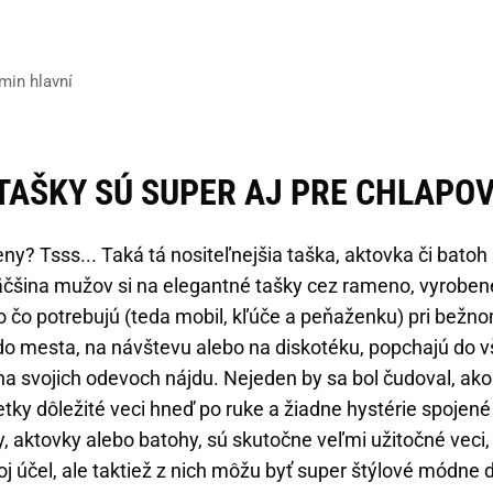
dmin hlavní
TAŠKY SÚ SUPER AJ PRE CHLAPO
eny? Tsss... Taká tá nositeľnejšia taška, aktovka či batoh
äčšina mužov si na elegantné tašky cez rameno, vyroben
o čo potrebujú (teda mobil, kľúče a peňaženku) pri bežno
 do mesta, na návštevu alebo na diskotéku, popchajú do v
 na svojich odevoch nájdu. Nejeden by sa bol čudoval, ako
tky dôležité veci hneď po ruke a žiadne hystérie spojené
, aktovky alebo batohy, sú skutočne veľmi užitočné veci, 
oj účel, ale taktiež z nich môžu byť super štýlové módne 