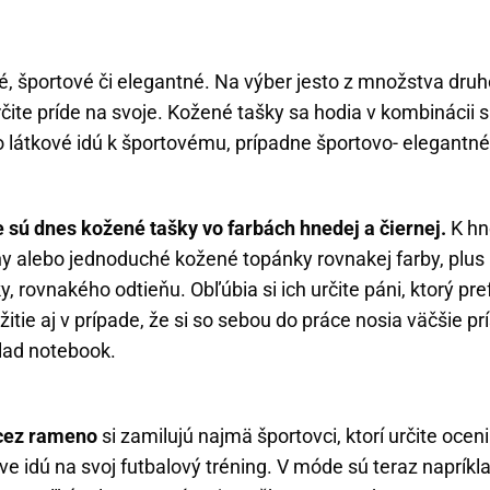
é, športové či elegantné. Na výber jesto z množstva druh
rčite príde na svoje. Kožené tašky sa hodia v kombinácii 
o látkové idú k športovému, prípadne športovo- elegantn
 sú dnes kožené tašky vo farbách hnedej a čiernej.
K hn
y alebo jednoduché kožené topánky rovnakej farby, plus 
y, rovnakého odtieňu. Obľúbia si ich určite páni, ktorý pr
žitie aj v prípade, že si so sebou do práce nosia väčšie prí
lad notebook.
 cez rameno
si zamilujú najmä športovci, ktorí určite oceni
áve idú na svoj futbalový tréning. V móde sú teraz napríkl