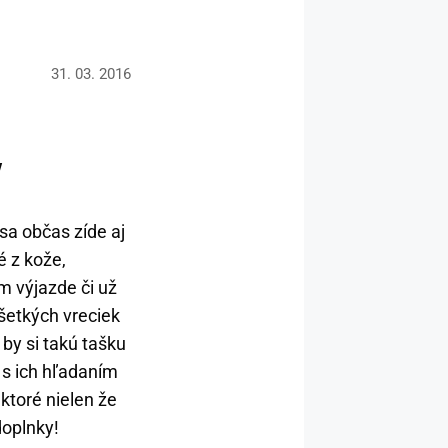
31. 03. 2016
V
 sa občas zíde aj
é z kože,
m výjazde či už
šetkých vreciek
 by si takú tašku
 s ich hľadaním
ktoré nielen že
doplnky!