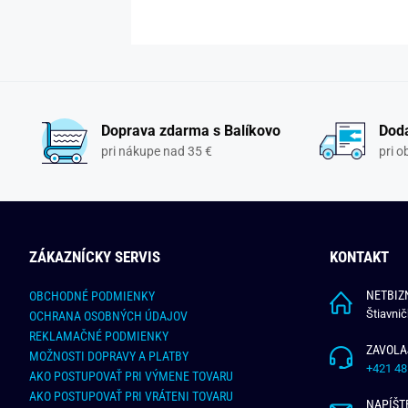
Doprava zdarma s Balíkovo
Doda
pri nákupe nad 35 €
pri 
ZÁKAZNÍCKY SERVIS
KONTAKT
NETBIZN
OBCHODNÉ PODMIENKY
Štiavni
OCHRANA OSOBNÝCH ÚDAJOV
REKLAMAČNÉ PODMIENKY
ZAVOLA
MOŽNOSTI DOPRAVY A PLATBY
+421 48
AKO POSTUPOVAŤ PRI VÝMENE TOVARU
AKO POSTUPOVAŤ PRI VRÁTENI TOVARU
NAPÍŠT