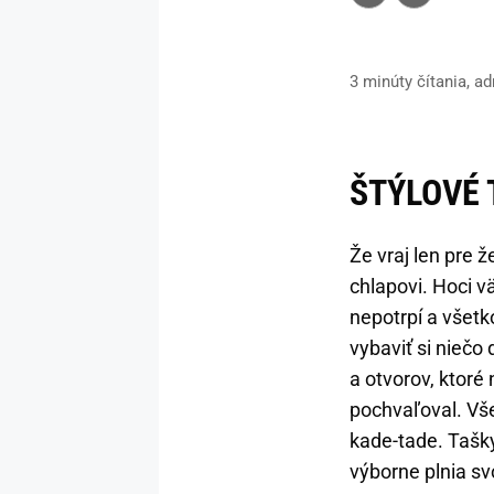
3 minúty čítania, a
ŠTÝLOVÉ 
Že vraj len pre ž
chlapovi. Hoci v
nepotrpí a všetk
vybaviť si niečo
a otvorov, ktoré
pochvaľoval. Vše
kade-tade. Tašky
výborne plnia sv