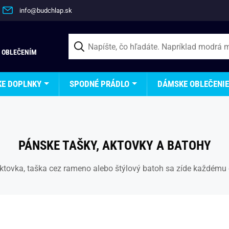
info@budchlap.sk
 OBLEČENÍM
KE DOPLNKY
SPODNÉ PRÁDLO
DÁMSKE OBLEČENIE
PÁNSKE TAŠKY, AKTOVKY A BATOHY
ktovka, taška cez rameno alebo štýlový batoh sa zíde každému ch