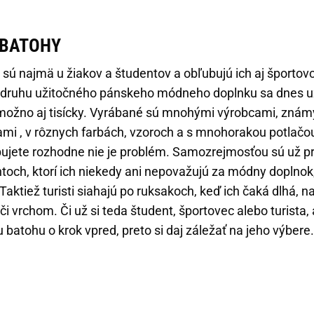
 BATOHY
sú najmä u žiakov a študentov a obľubujú ich aj športovci 
 druhu užitočného pánskeho módneho doplnku sa dnes u
možno aj tisícky. Vyrábané sú mnohými výrobcami, znám
 , v rôznych farbách, vzoroch a s mnohorakou potlačou.
bujete rozhodne nie je problém. Samozrejmosťou sú už p
toch, ktorí ich niekedy ani nepovažujú za módny doplnok
Taktiež turisti siahajú po ruksakoch, keď ich čaká dlhá, 
i vrchom. Či už si teda študent, športovec alebo turista, 
batohu o krok vpred, preto si daj záležať na jeho výbere.