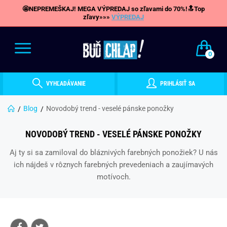
🤩NEPREMEŠKAJ! MEGA VÝPREDAJ so zľavami do 70%!🔝Top
zľavy»»»
VÝPREDAJ
0
VYHĽADÁVANIE
PRIHLÁSIŤ SA
Blog
Novodobý trend - veselé pánske ponožky
NOVODOBÝ TREND - VESELÉ PÁNSKE PONOŽKY
Aj ty si sa zamiloval do bláznivých farebných ponožiek? U nás
ich nájdeš v rôznych farebných prevedeniach a zaujímavých
motívoch.