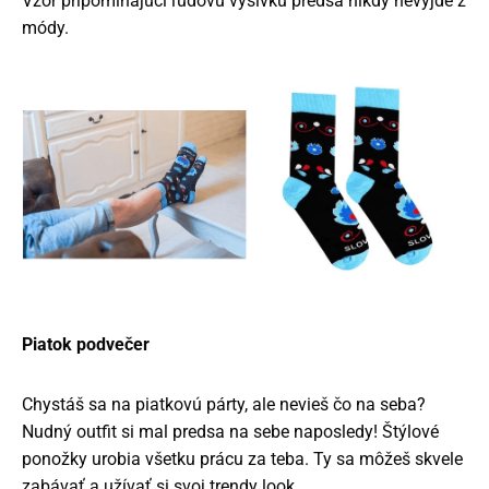
Vzor pripomínajúci ľudovú výšivku predsa nikdy nevyjde z
módy.
Piatok podvečer
Chystáš sa na piatkovú párty, ale nevieš čo na seba?
Nudný outfit si mal predsa na sebe naposledy! Štýlové
ponožky urobia všetku prácu za teba. Ty sa môžeš skvele
zabávať a užívať si svoj trendy look.