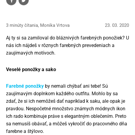
3 minúty čítania, Monika Vrtova
23. 03. 2020
Aj ty si sa zamiloval do bláznivých farebných ponožiek? U
nás ich nájdeš v rôznych farebných prevedeniach a
zaujímavých motívoch.
Veselé ponožky a sako
Farebné
ponožky
by nemali chýbať ani tebe! Sú
zaujímavým doplnkom každého outfitu. Mohlo by sa
zdať, že si ich nemôžeš dať napríklad k saku, ale opak je
pravdou. Nespočetné množstvo známych módnych ikon
ich rado kombinuje práve s elegantným oblečením. Preto
sa nemusíš obávať, a môžeš vykročiť do pracovného dňa
farebne a štýlovo.