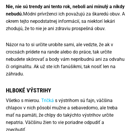
Nie, nie sú trendy ani tento rok, neboli ani minulý a nikdy
nebudú.
Módni prívrženci ich považujú za škaredú obuv. A
okrem tejto nepodstatnej informácií, sa niektorí lekári
zhodujú, že to nie je ani zdraviu prospešná obuv.
Názor na to si určite urobíte sami, ale vedzte, že ak v
crocsách prídete na rande alebo do práce, tak určite
nebudete skórovať a body vám nepribudnú ani za odvahu
či originalitu. Ak už ste ich fanúšikmi, tak nosiť len na
záhradu.
HLBOKÉ VÝSTRIHY
Všetko s mierou.
Tričká
s výstrihom sú fajn, väčšina
chlapov v nich pôsobí mužne a sebavedomo, ale treba
mať na pamäti, že chlpy do takýchto výstrihov určite
nepatria. Väčšinu žien to vie poriadne odpudiť a
znechutiť.