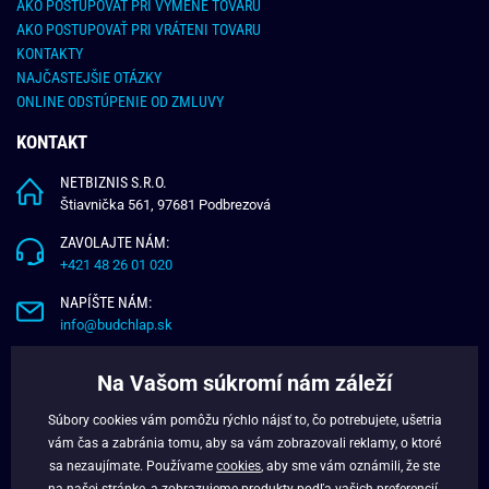
AKO POSTUPOVAŤ PRI VÝMENE TOVARU
AKO POSTUPOVAŤ PRI VRÁTENI TOVARU
KONTAKTY
NAJČASTEJŠIE OTÁZKY
ONLINE ODSTÚPENIE OD ZMLUVY
KONTAKT
NETBIZNIS S.R.O.
Štiavnička 561, 97681 Podbrezová
ZAVOLAJTE NÁM:
+421 48 26 01 020
NAPÍŠTE NÁM:
info@budchlap.sk
UŽITOČNÉ INFORMÁCIE
Na Vašom súkromí nám záleží
O NÁS
Súbory cookies vám pomôžu rýchlo nájsť to, čo potrebujete, ušetria
VERNOSTNÝ PROGRAM
vám čas a zabránia tomu, aby sa vám zobrazovali reklamy, o ktoré
BLOG
sa nezaujímate. Používame
cookies
, aby sme vám oznámili, že ste
na našej stránke, a zobrazujeme produkty podľa vašich preferencií.