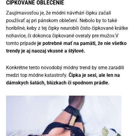
ČIPKOVANÉ OBLEČENIE
Zaujímavosťou je, že módni návrhári čipku začali
používať aj pri pánskom oblečení. Nebolo by to také
horibilné, keby z tej čipky neurobili čisto čipkované krátke
nohavice, či dokonca čipkované overaly pre mužov.V
tomto prípade
je potrebné mať na pamäti, že nie všetko
trendy je aj naozaj vkusné a štýlové.
Konkrétne tento novodobý módny trend by sme zaradili
medzi top módne katastrofy.
Čipka je sexi, ale len na
dámskych šatách, blúzkach či spodnom prádle.