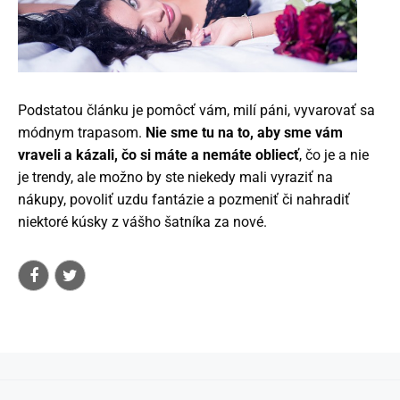
Podstatou článku je pomôcť vám, milí páni, vyvarovať sa
módnym trapasom.
Nie sme tu na to, aby sme vám
vraveli a kázali, čo si máte a nemáte obliecť
, čo je a nie
je trendy, ale možno by ste niekedy mali vyraziť na
nákupy, povoliť uzdu fantázie a pozmeniť či nahradiť
niektoré kúsky z vášho šatníka za nové.