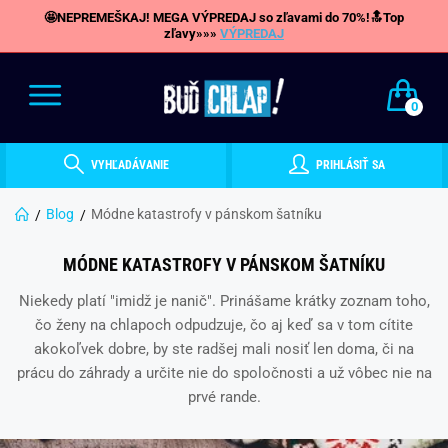
🤩NEPREMEŠKAJ! MEGA VÝPREDAJ so zľavami do 70%!🔝Top
zľavy»»»
VÝPREDAJ
0
VYHĽADÁVANIE
PRIHLÁSIŤ SA
Blog
Módne katastrofy v pánskom šatníku
MÓDNE KATASTROFY V PÁNSKOM ŠATNÍKU
Niekedy platí "imidž je nanič". Prinášame krátky zoznam toho,
čo ženy na chlapoch odpudzuje, čo aj keď sa v tom cítite
akokoľvek dobre, by ste radšej mali nosiť len doma, či na
prácu do záhrady a určite nie do spoločnosti a už vôbec nie na
prvé rande.