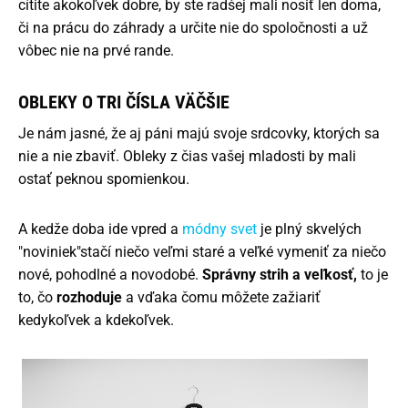
cítite akokoľvek dobre, by ste radšej mali nosiť len doma,
či na prácu do záhrady a určite nie do spoločnosti a už
vôbec nie na prvé rande.
OBLEKY O TRI ČÍSLA VÄČŠIE
Je nám jasné, že aj páni majú svoje srdcovky, ktorých sa
nie a nie zbaviť. Obleky z čias vašej mladosti by mali
ostať peknou spomienkou.
A kedže doba ide vpred a
módny svet
je plný skvelých
"noviniek"stačí niečo veľmi staré a veľké vymeniť za niečo
nové, pohodlné a novodobé.
Správny strih a veľkosť,
to je
to, čo
rozhoduje
a vďaka čomu môžete zažiariť
kedykoľvek a kdekoľvek.