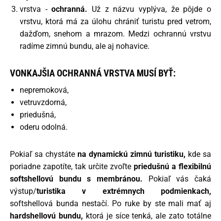
vrstva -
ochranná.
Už z názvu vyplýva, že pôjde o
vrstvu, ktorá má za úlohu chrániť turistu pred vetrom,
dažďom, snehom a mrazom. Medzi ochrannú vrstvu
radíme zimnú bundu, ale aj nohavice.
VONKAJŠIA OCHRANNÁ VRSTVA MUSÍ BYŤ:
nepremoková,
vetruvzdorná,
priedušná,
oderu odolná.
Pokiaľ sa chystáte
na dynamickú zimnú turistiku,
kde sa
poriadne zapotíte, tak určite zvoľte
priedušnú a flexibilnú
softshellovú bundu s membránou.
Pokiaľ vás čaká
výstup/
turistika v extrémnych podmienkach,
softshellová bunda nestačí. Po ruke by ste mali mať aj
hardshellovú bundu,
ktorá je síce tenká, ale zato totálne