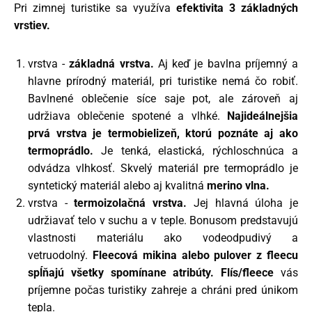
Pri zimnej turistike sa využíva
efektivita 3 základných
vrstiev.
vrstva -
základná vrstva.
Aj keď je bavlna príjemný a
hlavne prírodný materiál, pri turistike nemá čo robiť.
Bavlnené oblečenie síce saje pot, ale zároveň aj
udržiava oblečenie spotené a vlhké.
Najideálnejšia
prvá vrstva je termobielizeň, ktorú poznáte aj ako
termoprádlo.
Je tenká, elastická, rýchloschnúca a
odvádza vlhkosť. Skvelý materiál pre termoprádlo je
syntetický materiál alebo aj kvalitná
merino vlna.
vrstva -
termoizolačná vrstva.
Jej hlavná úloha je
udržiavať telo v suchu a v teple. Bonusom predstavujú
vlastnosti materiálu ako vodeodpudivý a
vetruodolný.
Fleecová mikina alebo pulover z fleecu
spĺňajú všetky spomínane atribúty. Flís/fleece
vás
príjemne počas turistiky zahreje a chráni pred únikom
tepla.