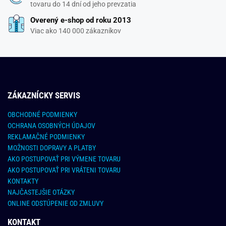
tovaru do 14 dní od jeho prevzatia
Overený e-shop od roku 2013
Viac ako 140 000 zákazníkov
ZÁKAZNÍCKY SERVIS
OBCHODNÉ PODMIENKY
OCHRANA OSOBNÝCH ÚDAJOV
REKLAMAČNÉ PODMIENKY
MOŽNOSTI DOPRAVY A PLATBY
AKO POSTUPOVAŤ PRI VÝMENE TOVARU
AKO POSTUPOVAŤ PRI VRÁTENI TOVARU
KONTAKTY
NAJČASTEJŠIE OTÁZKY
ONLINE ODSTÚPENIE OD ZMLUVY
KONTAKT