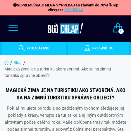
🤩NEPREMEŠKAJ! MEGA VÝPREDAJ so zľavami do 70%!🔝Top
zľavy»»»
VÝPREDAJ
0
VYHĽADÁVANIE
PRIHLÁSIŤ SA
Blog
Magická zima je na turistiku ako stvorená. Ako sa na zimnú
turistiku správne obliecť?
MAGICKÁ ZIMA JE NA TURISTIKU AKO STVORENÁ. AKO
SA NA ZIMNÚ TURISTIKU SPRÁVNE OBLIECŤ?
Pokiaľ milujete prírodu a so zadržaným dychom sledujete jej
poklady a krásy, venujte sa turistike a aj iným outdoorovým
aktivitám počas celého roka. V
aše obľúbené trasy, tak môžete
počas zimnej turistiky, sledovať z úplne inej perspektívy. Ste