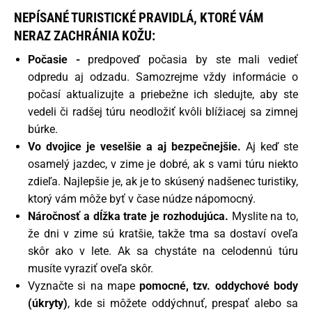
NEPÍSANÉ TURISTICKÉ PRAVIDLÁ, KTORÉ VÁM
NERAZ ZACHRÁNIA KOŽU:
Počasie -
predpoveď počasia by ste mali vedieť
odpredu aj odzadu. Samozrejme vždy informácie o
počasí aktualizujte a priebežne ich sledujte, aby ste
vedeli či radšej túru neodložiť kvôli blížiacej sa zimnej
búrke.
Vo dvojice je veselšie a aj bezpečnejšie.
Aj keď ste
osamelý jazdec, v zime je dobré, ak s vami túru niekto
zdieľa. Najlepšie je, ak je to skúsený nadšenec turistiky,
ktorý vám môže byť v čase núdze nápomocný.
Náročnosť a dĺžka trate je rozhodujúca.
Myslite na to,
že dni v zime sú kratšie, takže tma sa dostaví oveľa
skôr ako v lete. Ak sa chystáte na celodennú túru
musíte vyraziť oveľa skôr.
Vyznačte si na mape
pomocné, tzv. oddychové body
(úkryty)
, kde si môžete oddýchnuť, prespať alebo sa