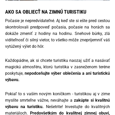
AKO SA OBLIECŤ NA ZIMNÚ TURISTIKU
Počasie je nepredvídateľné. Aj keď ste si ešte pred cestou
skontrolovali predpoveď počasia, počasie na horách sa
dokáže zmeniť z hodiny na hodinu. Snehové búrky, zlá
viditeľnosť či silný vietor, to všetko môže znepríjemniť váš
vytúžený výlet do hôr.
Každopádne, ak si chcete turistiku naozaj užiť a nasávať
magickú atmosféru, ktorú turistika v zasneženom teréne
poskytuje,
nepodceňujte výber oblečenia a ani turistickú
výbavu.
Pokiaľ to s vaším novým koníčkom - turistikou aj v zime
myslíte smrteľne vážne, neváhajte a
zakúpte si kvalitnú
výbavu na turistiku.
Nešetrite! Investujte do kvalitných
materiáloch.
Predovšetkým do kvalitnej zimnej obuvi,