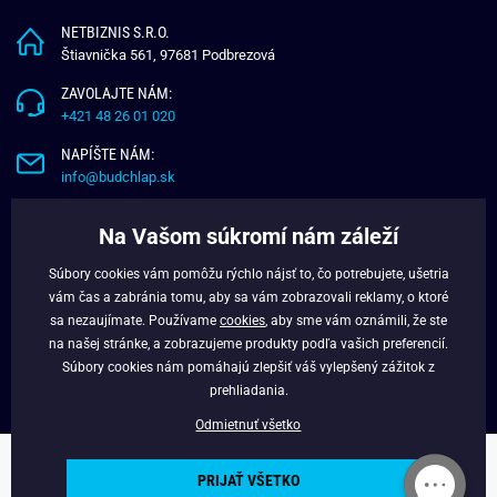
NETBIZNIS S.R.O.
Štiavnička 561, 97681 Podbrezová
ZAVOLAJTE NÁM:
+421 48 26 01 020
NAPÍŠTE NÁM:
info@budchlap.sk
UŽITOČNÉ INFORMÁCIE
Na Vašom súkromí nám záleží
O NÁS
Súbory cookies vám pomôžu rýchlo nájsť to, čo potrebujete, ušetria
VERNOSTNÝ PROGRAM
vám čas a zabránia tomu, aby sa vám zobrazovali reklamy, o ktoré
BLOG
sa nezaujímate. Používame
cookies
, aby sme vám oznámili, že ste
na našej stránke, a zobrazujeme produkty podľa vašich preferencií.
FACEBOOK
Súbory cookies nám pomáhajú zlepšiť váš vylepšený zážitok z
prehliadania.
Odmietnuť všetko
Copyright © 2025 - Budchlap.sk Všetky práva vyhradené. webdesign ©
PRIJAŤ VŠETKO
litvanyi.sk