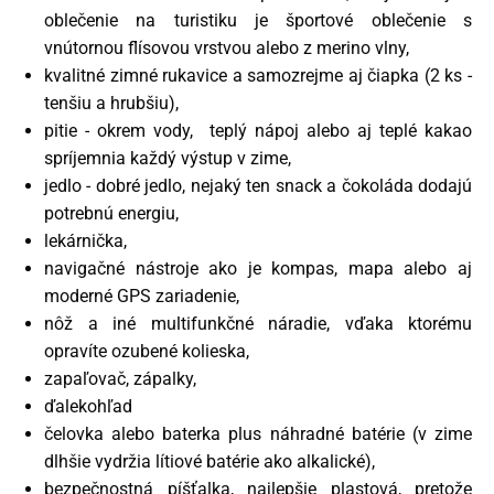
oblečenie na turistiku je športové oblečenie s
vnútornou flísovou vrstvou alebo z merino vlny,
kvalitné zimné rukavice a samozrejme aj čiapka (2 ks -
tenšiu a hrubšiu),
pitie - okrem vody, teplý nápoj alebo aj teplé kakao
spríjemnia každý výstup v zime,
jedlo - dobré jedlo, nejaký ten snack a čokoláda dodajú
potrebnú energiu,
lekárnička,
navigačné nástroje ako je kompas, mapa alebo aj
moderné GPS zariadenie,
nôž a iné multifunkčné náradie, vďaka ktorému
opravíte ozubené kolieska,
zapaľovač, zápalky,
ďalekohľad
čelovka alebo baterka plus náhradné batérie (v zime
dlhšie vydržia lítiové batérie ako alkalické),
bezpečnostná píšťalka, najlepšie plastová, pretože