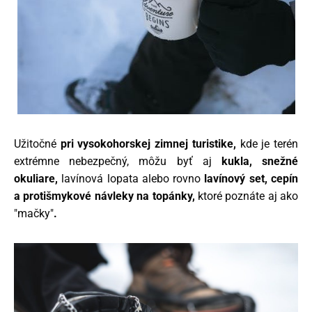
Užitočné
pri vysokohorskej zimnej turistike,
kde je terén
extrémne nebezpečný, môžu byť aj
k
ukla, snežné
okuliare,
lavínová lopata
alebo rovno
lavínový set, cepín
a protišmykové návleky na topánky,
ktoré poznáte aj ako
"mačky"
.