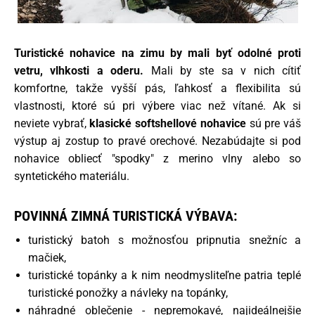
Turistické nohavice na zimu by mali byť odolné proti
vetru, vlhkosti a oderu.
Mali by ste sa v nich cítiť
komfortne, takže vyšší pás, ľahkosť a flexibilita sú
vlastnosti, ktoré sú pri výbere viac než vítané. Ak si
neviete vybrať,
klasické softshellové nohavice
sú pre váš
výstup aj zostup to pravé orechové. Nezabúdajte si pod
nohavice obliecť "spodky" z merino vlny alebo so
syntetického materiálu.
POVINNÁ ZIMNÁ TURISTICKÁ VÝBAVA:
turistický batoh s možnosťou pripnutia snežníc a
mačiek,
turistické topánky a k nim neodmysliteľne patria teplé
turistické ponožky a návleky na topánky,
náhradné oblečenie - nepremokavé, najideálnejšie