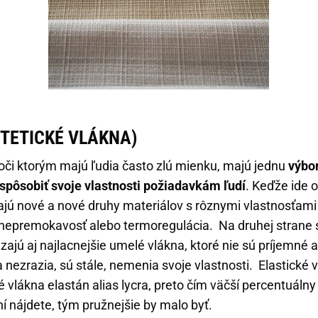
TETICKÉ VLÁKNA)
voči ktorým majú ľudia často zlú mienku, majú jednu
výbor
ispôsobiť svoje vlastnosti požiadavkám ľudí
. Keďže ide 
ajú nové a nové druhy materiálov s rôznymi vlastnosťami 
 nepremokavosť alebo termoregulácia. Na druhej strane s
zajú aj najlacnejšie umelé vlákna, ktoré nie sú príjemné 
nezrazia, sú stále, nemenia svoje vlastnosti. Elastické 
é vlákna elastán alias lycra, preto čím väčší percentuálny
ní nájdete, tým pružnejšie by malo byť.