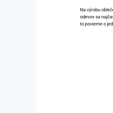
Na výrobu obleče
odevov sa najčas
to povieme o jed