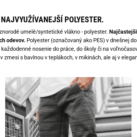
 NAJVYUŽÍVANEJŠÍ POLYESTER.
znorodé umelé/syntetické vlákno - polyester.
Najčastejši
ch odevov.
Polyester (označovaný ako PES) v dnešnej dob
 každodenné nosenie do práce, do školy či na voľnočasové
v zmesi s bavlnou v teplákoch, v mikinách, ale aj v elegan