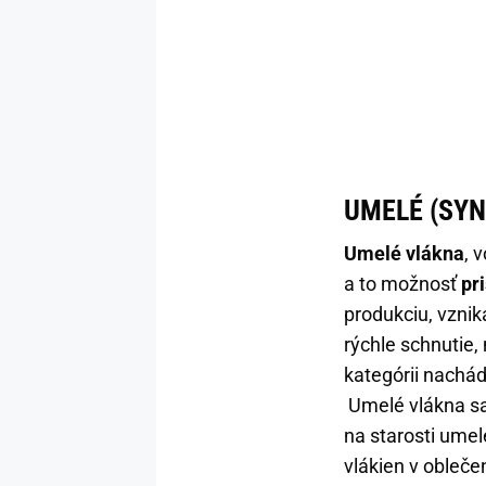
UMELÉ (SYN
Umelé vlákna
, 
a to možnosť
pr
produkciu, vznik
rýchle schnutie,
kategórii nachád
Umelé vlákna sa 
na starosti umel
vlákien v obleče