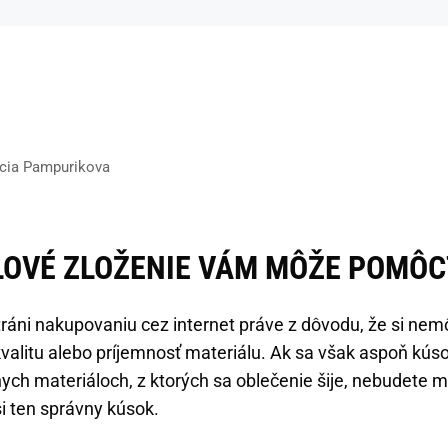
ucia Pampurikova
LOVÉ ZLOŽENIE VÁM MÔŽE POMÔC
ráni nakupovaniu cez internet práve z dôvodu, že si nemô
o kvalitu alebo príjemnosť materiálu. Ak sa však aspoň kú
nych materiáloch, z ktorých sa oblečenie šije, nebudete 
i ten správny kúsok.