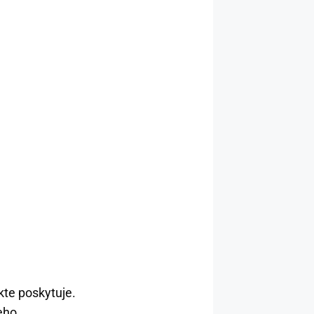
kte poskytuje.
eho