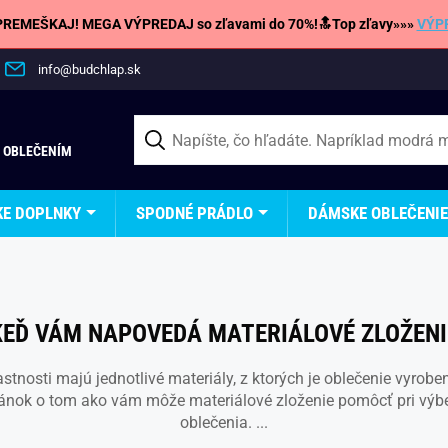
REMEŠKAJ! MEGA VÝPREDAJ so zľavami do 70%!🔝Top zľavy»»»
VÝP
info@budchlap.sk
 OBLEČENÍM
KE DOPLNKY
SPODNÉ PRÁDLO
DÁMSKE OBLEČENIE
KEĎ VÁM NAPOVEDÁ MATERIÁLOVÉ ZLOŽENI
lastnosti majú jednotlivé materiály, z ktorých je oblečenie vyroben
lánok o tom ako vám môže materiálové zloženie pomôcť pri výb
oblečenia. ...