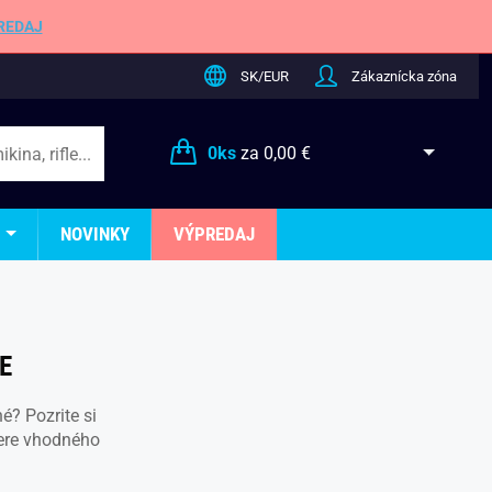
REDAJ
SK/EUR
Zákaznícka zóna
0
ks
za
0,00 €
NOVINKY
VÝPREDAJ
E
é? Pozrite si
ere vhodného