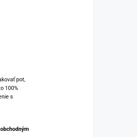
kovať pot,
zo 100%
enie s
a obchodným