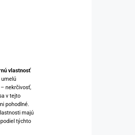
nú vlastnosť
o umelú
– nekrčivosť,
a v tejto
ani pohodlné.
vlastnosti majú
 podiel týchto