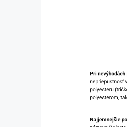
Pri nevýhodách 
nepriepustnosť 
polyesteru (trič
polyesterom, tak
Najjemnejšie p