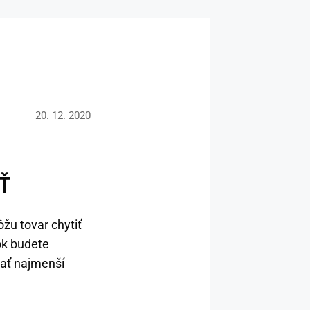
20. 12. 2020
Ť
žu tovar chytiť
sok budete
mať najmenší