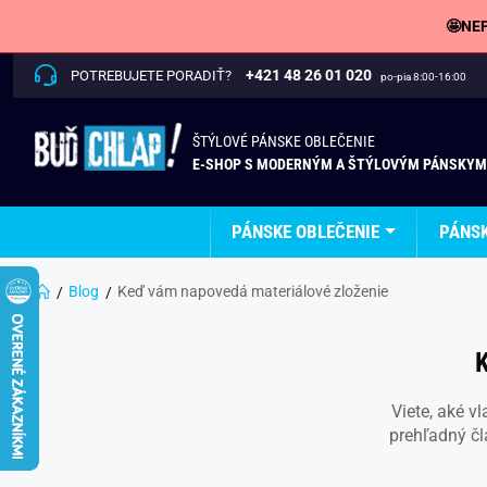
🤩NEP
+421 48 26 01 020
POTREBUJETE PORADIŤ?
po-pia 8:00-16:00
ŠTÝLOVÉ PÁNSKE OBLEČENIE
E-SHOP S MODERNÝM A ŠTÝLOVÝM PÁNSKYM
PÁNSKE OBLEČENIE
PÁNS
Blog
Keď vám napovedá materiálové zloženie
Viete, aké v
prehľadný č