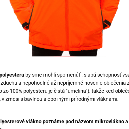
polyesteru
by sme mohli spomenúť : slabú schopnosť vsa
vzduchu a nepohodlné až nepríjemné nosenie oblečenia 
ko zo 100% polyesteru je čistá "umelina"), takže keď obleč
 v zmesi s bavlnou alebo inými prírodnými vláknami.
olyesterové vlákno poznáme pod názvom mikrovlákno 