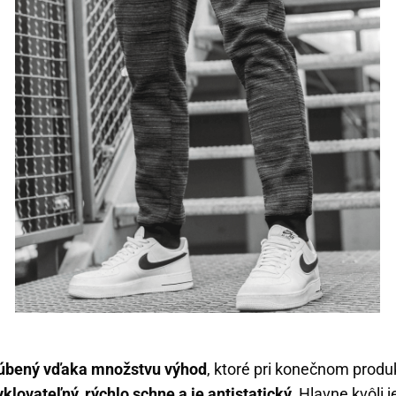
ľúbený vďaka množstvu výhod
, ktoré pri konečnom produ
yklovateľný, rýchlo schne a je antistatický.
Hlavne kvôli j