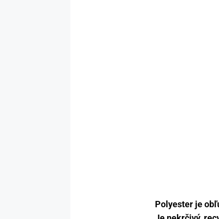
Polyester je ob
Je nekrčivý, rec