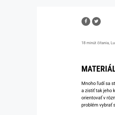
18 minút čítania, L
MATERIÁ
Mnoho ľudí sa st
a zistiť tak jeh
orientovať v rôz
problém vybrať s