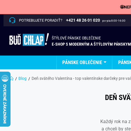
🤩NEP
+421 48 26 01 020
POTREBUJETE PORADIŤ?
po-pia 8:00-16:00
ŠTÝLOVÉ PÁNSKE OBLEČENIE
E-SHOP S MODERNÝM A ŠTÝLOVÝM PÁNSKYM
PÁNSKE OBLEČENIE
PÁNS
Blog
Deň svätého Valentína - top valentínske darčeky pre va
DEŇ SVÄ
Každý rok na z
a chceli by st