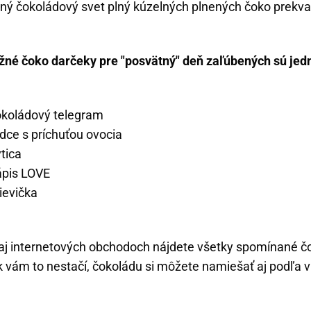
ný čokoládový svet plný kúzelných plnených čoko prekva
ižné čoko darčeky pre "posvätný" deň zaľúbených sú je
okoládový telegram
dce s príchuťou ovocia
tica
ápis LOVE
ievička
aj internetových obchodoch nájdete všetky spomínané č
 vám to nestačí, čokoládu si môžete namiešať aj podľa vl