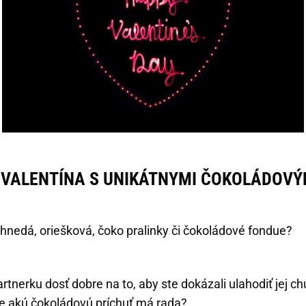
 VALENTÍNA S UNIKÁTNYMI ČOKOLÁDOVÝ
 hnedá, oriešková, čoko pralinky či čokoládové fondue?
rtnerku dosť dobre na to, aby ste dokázali ulahodiť jej 
e akú čokoládovú príchuť má rada?