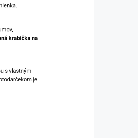
mienka.
umov,
ná krabička na
kou s vlastným
fotodarčekom je