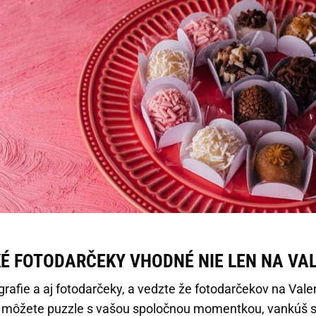
É FOTODARČEKY VHODNÉ NIE LEN NA VA
grafie a aj fotodarčeky, a vedzte že fotodarčekov na Vale
ť môžete puzzle s vašou spoločnou momentkou, vankúš 