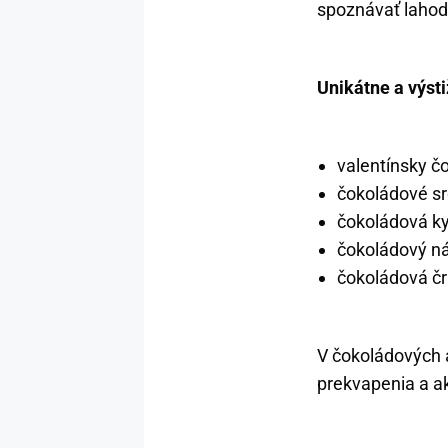
spoznávať lahod
Unikátne a výst
valentínsky č
čokoládové sr
čokoládová ky
čokoládový n
čokoládová čr
V čokoládových 
prekvapenia a ak