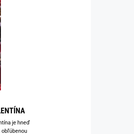
LENTÍNA
ntína je hneď
s obľúbenou