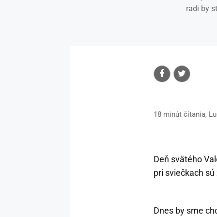
radi by s
18 minút čítania, L
Deň svätého Vale
pri sviečkach s
Dnes by sme chc