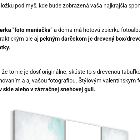
dložku pod myš, kde bude zobrazená vaša najkrajšia spo
nerka "foto maniačka"
a doma má hotovú zbierku fotoalb
raktickým ale aj
pekným darčekom je drevený box/dreve
otky.
, že to nie je dosť originálne, skúste to s drevenou tabuľ
ovaním a aj vašou fotografiou. Štýlovým valentínskym 
v skle alebo v zázračnej snehovej guli.