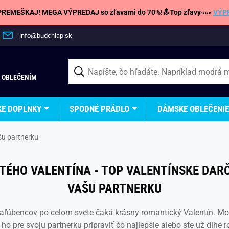
REMEŠKAJ! MEGA VÝPREDAJ so zľavami do 70%!🔝Top zľavy»»»
VÝP
info@budchlap.sk
 OBLEČENÍM
KE DOPLNKY
SPODNÉ PRÁDLO
DÁMSKE OBLEČENIE
šu partnerku
TÉHO VALENTÍNA - TOP VALENTÍNSKE DAR
VAŠU PARTNERKU
aľúbencov po celom svete čaká krásny romantický Valentín. Mo
e ho pre svoju partnerku pripraviť čo najlepšie alebo ste už dlhé 