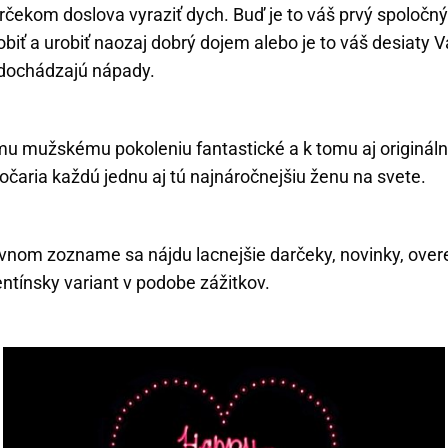
čekom doslova vyraziť dych. Buď je to váš prvý spoločný 
obiť a urobiť naozaj dobrý dojem alebo je to váš desiaty 
o dochádzajú nápady.
 mužskému pokoleniu fantastické a k tomu aj origináln
očaria každú jednu aj tú najnáročnejšiu ženu na svete.
nom zozname sa nájdu lacnejšie darčeky, novinky, overen
entínsky variant v podobe zážitkov.