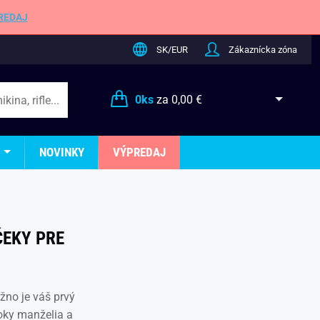
REDAJ
SK/EUR
Zákaznícka zóna
0
ks
za
0,00 €
NOVINKY
VÝPREDAJ
ČEKY PRE
žno je váš prvý
roky manželia a