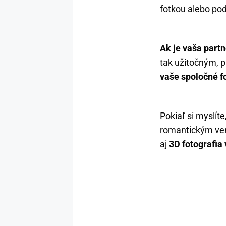
fotkou alebo po
Ak je vaša part
tak užitočným, p
vaše spoločné f
Pokiaľ si myslíte
romantickým ven
aj
3D fotografia 