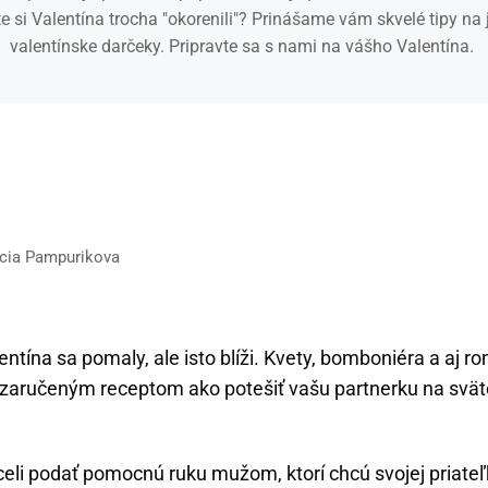
te si Valentína trocha "okorenili"? Prinášame vám skvelé tipy na
valentínske darčeky. Pripravte sa s nami na vášho Valentína.
ucia Pampurikova
ntína sa pomaly, ale isto blíži. Kvety, bomboniéra a aj r
ú zaručeným receptom ako potešiť vašu partnerku na svät
eli podať pomocnú ruku mužom, ktorí chcú svojej priateľ