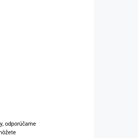
čky, odporúčame
 môžete