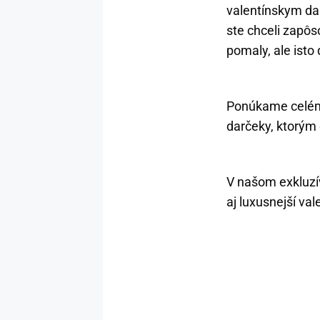
valentínskym dar
ste chceli zapôs
pomaly, ale ist
Ponúkame celému
darčeky, ktorým 
V našom exkluzív
aj luxusnejší val