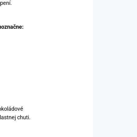
pení.
dnoznačne:
okoládové
astnej chuti.