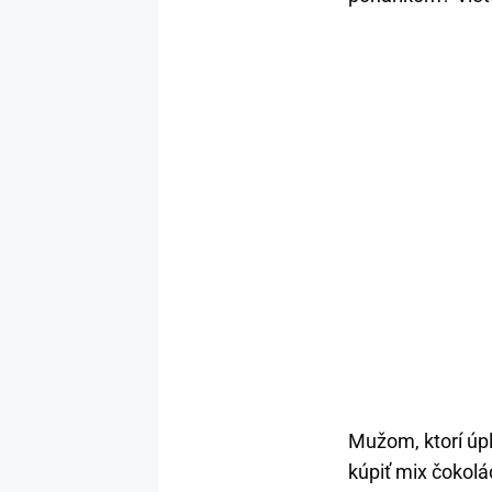
Mužom, ktorí úpl
kúpiť mix čokolá