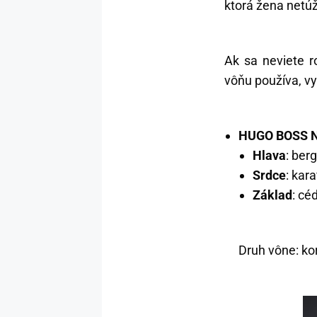
ktorá žena netú
Ak sa neviete r
vôňu používa, vy
HUGO BOSS 
Hlava
: ber
Srdce
: kar
Základ
: cé
Druh vône: kor