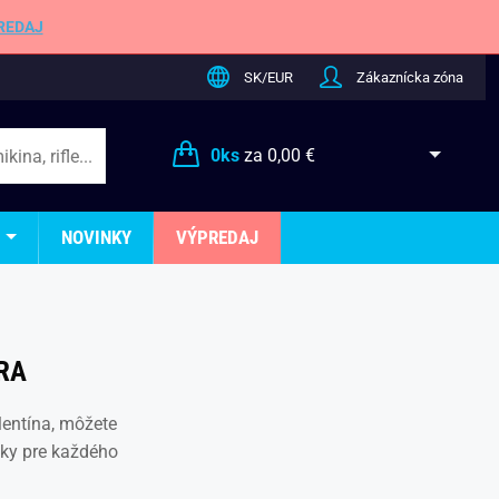
REDAJ
SK/EUR
Zákaznícka zóna
0
ks
za
0,00 €
NOVINKY
VÝPREDAJ
RA
lentína, môžete
eky pre každého