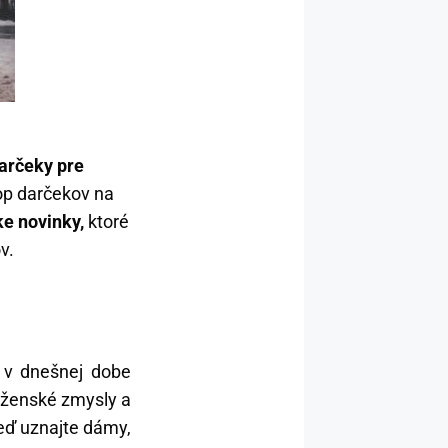
darčeky pre
p darčekov na
ke novinky,
ktoré
ov.
 v dnešnej dobe
ť ženské zmysly a
Veď uznajte dámy,