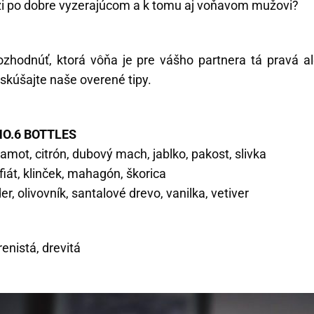
ži po dobre vyzerajúcom a k tomu aj voňavom mužovi?
ozhodnúť, ktorá vôňa je pre vášho partnera tá pravá a
skúšajte naše overené tipy.
NO.6 BOTTLES
gamot, citrón, dubový mach, jablko, pakost, slivka
afiát, klinček, mahagón, škorica
der, olivovník, santalové drevo, vanilka, vetiver
enistá, drevitá