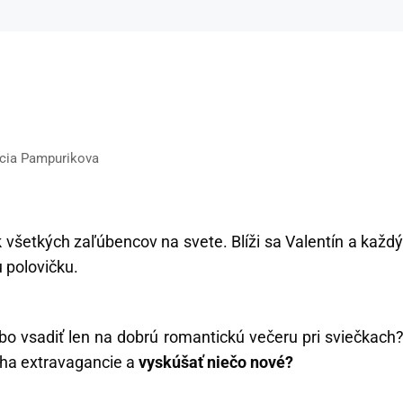
ucia Pampurikova
k všetkých zaľúbencov na svete. Blíži sa Valentín a každ
u polovičku.
bo vsadiť len na dobrú romantickú večeru pri sviečkach?
cha extravagancie a
vyskúšať niečo nové?