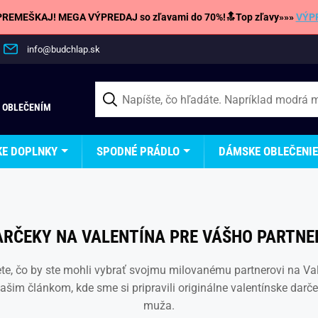
REMEŠKAJ! MEGA VÝPREDAJ so zľavami do 70%!🔝Top zľavy»»»
VÝP
info@budchlap.sk
 OBLEČENÍM
KE DOPLNKY
SPODNÉ PRÁDLO
DÁMSKE OBLEČENIE
ARČEKY NA VALENTÍNA PRE VÁŠHO PARTNE
te, čo by ste mohli vybrať svojmu milovanému partnerovi na Va
našim článkom, kde sme si pripravili originálne valentínske darč
muža.