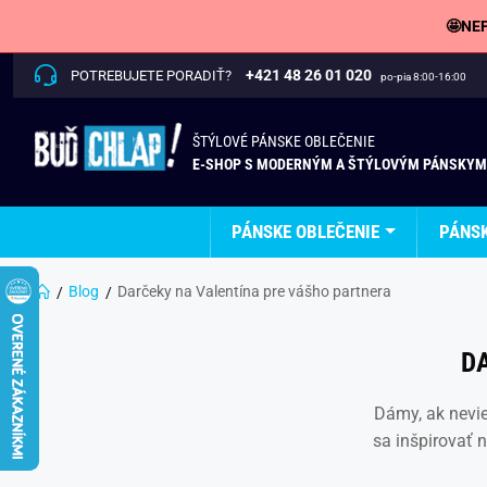
🤩NEP
+421 48 26 01 020
POTREBUJETE PORADIŤ?
po-pia 8:00-16:00
ŠTÝLOVÉ PÁNSKE OBLEČENIE
E-SHOP S MODERNÝM A ŠTÝLOVÝM PÁNSKYM
PÁNSKE OBLEČENIE
PÁNS
Blog
Darčeky na Valentína pre vášho partnera
D
Dámy, ak nevie
sa inšpirovať 