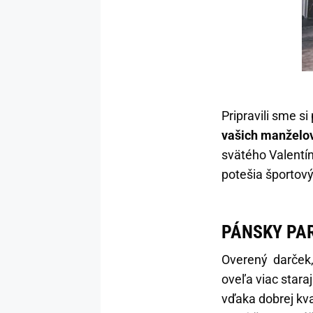
Pripravili sme si
vašich manželov
svätého Valentí
potešia športový
PÁNSKY PA
Overený darček
oveľa viac stara
vďaka dobrej kva