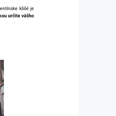
ntínske klišé je
skou určite vášho