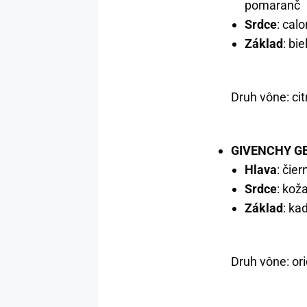
pomaranč
Srdce
: cal
Základ
: bi
Druh vône: ci
GIVENCHY G
Hlava
: čie
Srdce
: koža
Základ
: ka
Druh vône: ori