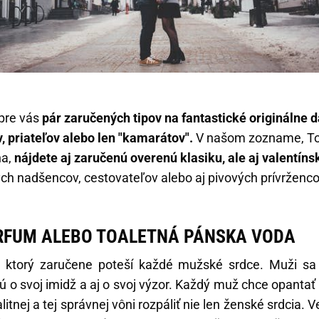
 pre vás
pár zaručených tipov na fantastické originálne 
, priateľov alebo len "kamarátov".
V našom zozname, To
na,
nájdete aj zaručenú overenú klasiku, ale aj valentíns
ch nadšencov, cestovateľov alebo aj pivových prívrženc
RFUM ALEBO TOALETNÁ PÁNSKA VODA
, ktorý zaručene poteší každé mužské srdce. Muži sa
jú o svoj imidž a aj o svoj výzor. Každý muž chce opanta
litnej a tej správnej vôni rozpáliť nie len ženské srdcia. 