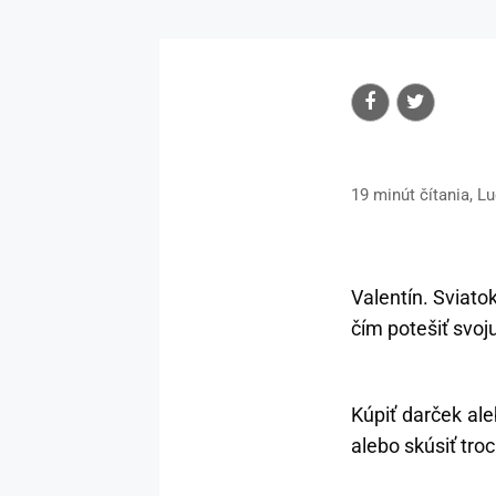
19 minút čítania, L
Valentín. Sviato
čím potešiť svoj
Kúpiť darček ale
alebo skúsiť tro