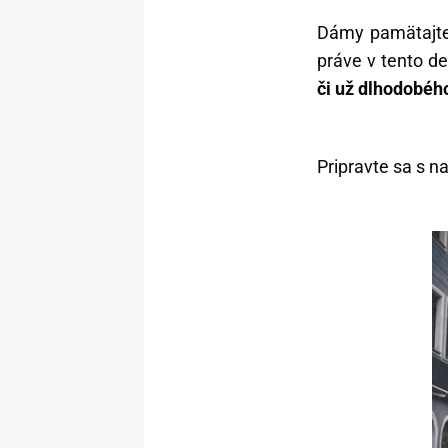
Dámy pamätajte,
práve v tento d
či už dlhodobéh
Pripravte sa s n