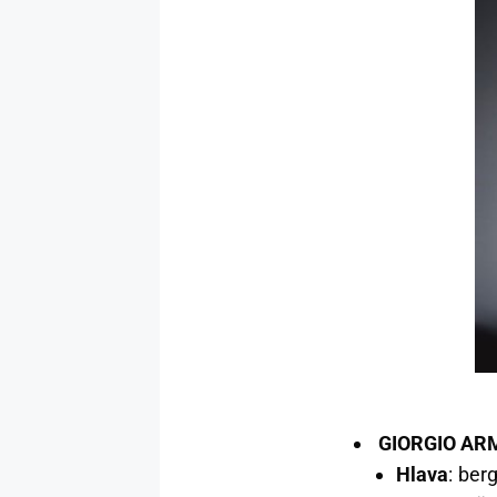
GIORGIO AR
Hlava
: ber