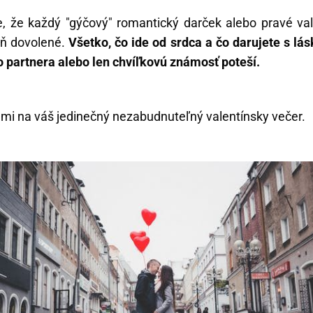
 že každý "gýčový" romantický darček alebo pravé vale
eň dovolené.
Všetko, čo ide od srdca a čo darujete s lá
o partnera alebo len chvíľkovú známosť poteší.
ami na váš jedinečný nezabudnuteľný valentínsky večer.