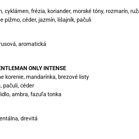
on, cyklámen, frézia, koriander, morské tóny, rozmarín, ruž
ele pižmo, céder, jazmín, lišajník, pačuli
trusová, aromatická
ENTLEMAN ONLY INTENSE
rne korenie, mandarínka, brezové listy
, pačuli, céder
didlo, ambra, fazuľa tonka
entálna, drevitá