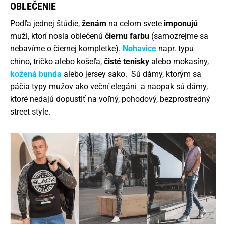
OBLEČENIE
Podľa jednej štúdie,
ženám
na celom svete
imponujú
muži, ktorí nosia oblečenú
čiernu farbu
(samozrejme sa
nebavíme o čiernej kompletke).
Nohavice
napr. typu
chino, tričko alebo košeľa,
čisté tenisky
alebo mokasíny,
kožená
bunda
alebo jersey sako. Sú dámy, ktorým sa
páčia typy mužov ako veční elegáni a naopak sú dámy,
ktoré nedajú dopustiť na voľný, pohodový, bezprostredný
street style.