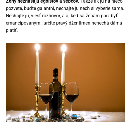
Ženy neznášajú egoistov a sebcov.
Takže ak ju na niečo
pozvete, buďte galantní, nechajte ju nech si vyberie sama.
Nechajte ju, viesť rozhovor, a aj keď sa ženám páči byť
emancipovanými, určite pravý džentlmen nenechá dámu
platiť.