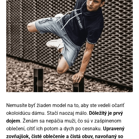
Nemusíte byť žiaden model na to, aby ste vedeli očariť
okoloidúcu dámu. Stačí naozaj málo.
Dôležitý je prvý
dojem
. Ženám sa nepáčia muži, čo sú v zašpinenom
oblečení, cítiť ich potom a dych po cesnaku.
Upravený
zovňajšok, čisté oblečenie a čistá obuv, navoňaný so