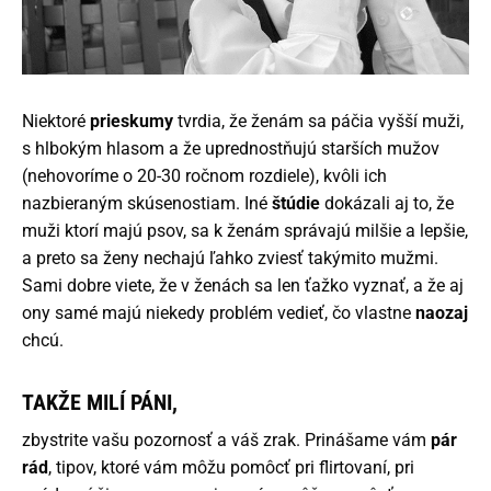
Niektoré
prieskumy
tvrdia, že ženám sa páčia vyšší muži,
s hlbokým hlasom a že uprednostňujú starších mužov
(nehovoríme o 20-30 ročnom rozdiele), kvôli ich
nazbieraným skúsenostiam. Iné
štúdie
dokázali aj to, že
muži ktorí majú psov, sa k ženám správajú milšie a lepšie,
a preto sa ženy nechajú ľahko zviesť takýmito mužmi.
Sami dobre viete, že v ženách sa len ťažko vyznať, a že aj
ony samé majú niekedy problém vedieť, čo vlastne
naozaj
chcú.
TAKŽE MILÍ PÁNI,
zbystrite vašu pozornosť a váš zrak. Prinášame vám
pár
rád
, tipov, ktoré vám môžu pomôcť pri flirtovaní, pri