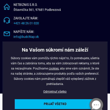
NETBIZNIS S.R.O.
Štiavnička 561, 97681 Podbrezová
ZAVOLAJTE NÁM:
+421 48 26 01 020
NAPÍŠTE NÁM:
info@budchlap.sk
UŽITOČNÉ INFORMÁCIE
Na Vašom súkromí nám záleží
O NÁS
Súbory cookies vám pomôžu rýchlo nájsť to, čo potrebujete, ušetria
VERNOSTNÝ PROGRAM
vám čas a zabránia tomu, aby sa vám zobrazovali reklamy, o ktoré
BLOG
sa nezaujímate. Používame
cookies
, aby sme vám oznámili, že ste
na našej stránke, a zobrazujeme produkty podľa vašich preferencií.
FACEBOOK
Súbory cookies nám pomáhajú zlepšiť váš vylepšený zážitok z
prehliadania.
Odmietnuť všetko
Copyright © 2025 - Budchlap.sk Všetky práva vyhradené. webdesign ©
PRIJAŤ VŠETKO
litvanyi.sk