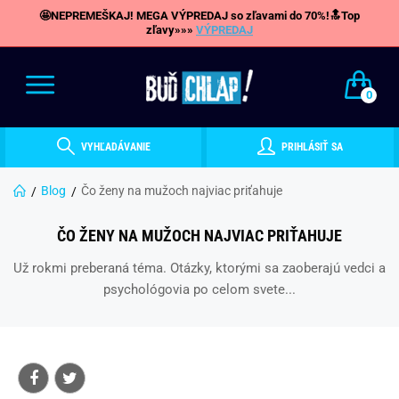
🤩NEPREMEŠKAJ! MEGA VÝPREDAJ so zľavami do 70%!🔝Top
zľavy»»»
VÝPREDAJ
0
VYHĽADÁVANIE
PRIHLÁSIŤ SA
Blog
Čo ženy na mužoch najviac priťahuje
ČO ŽENY NA MUŽOCH NAJVIAC PRIŤAHUJE
Už rokmi preberaná téma. Otázky, ktorými sa zaoberajú vedci a
psychológovia po celom svete...