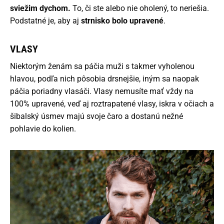
sviežim dychom.
To, či ste alebo nie oholený, to neriešia.
Podstatné je, aby aj
strnisko bolo upravené
.
VLASY
Niektorým ženám sa páčia muži s takmer vyholenou
hlavou, podľa nich pôsobia drsnejšie, iným sa naopak
páčia poriadny vlasáči. Vlasy nemusíte mať vždy na
100% upravené, veď aj roztrapatené vlasy, iskra v očiach a
šibalský úsmev majú svoje čaro a dostanú nežné
pohlavie do kolien.