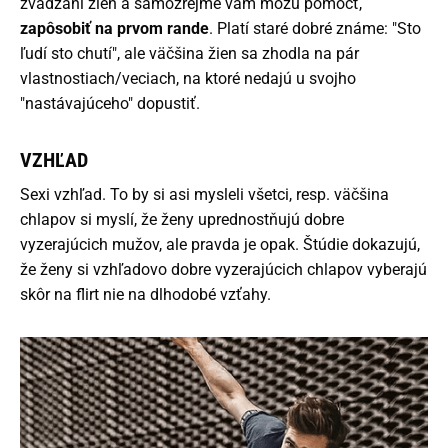
zvádzaní žien a samozrejme vám môžu pomôcť,
zapôsobiť na prvom rande
. Platí staré dobré známe: "Sto
ľudí sto chutí", ale väčšina žien sa zhodla na pár
vlastnostiach/veciach, na ktoré nedajú u svojho
"nastávajúceho" dopustiť.
VZHĽAD
Sexi vzhľad. To by si asi mysleli všetci, resp. väčšina
chlapov si myslí, že ženy uprednostňujú dobre
vyzerajúcich mužov, ale pravda je opak. Štúdie dokazujú,
že ženy si vzhľadovo dobre vyzerajúcich chlapov vyberajú
skôr na flirt nie na dlhodobé vzťahy.