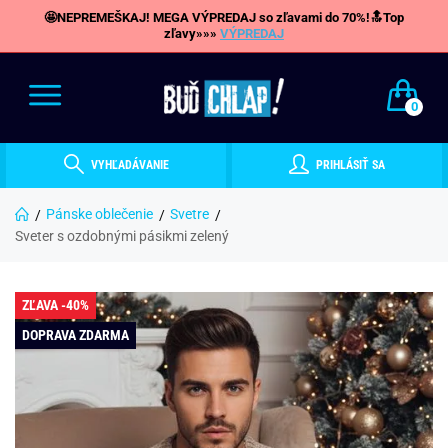
🤩NEPREMEŠKAJ! MEGA VÝPREDAJ so zľavami do 70%!🔝Top
zľavy»»»
VÝPREDAJ
0
VYHĽADÁVANIE
PRIHLÁSIŤ SA
Pánske oblečenie
Svetre
Sveter s ozdobnými pásikmi zelený
ZĽAVA -40%
DOPRAVA ZDARMA