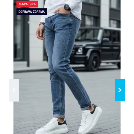
ZĽAVA -38%
ZĽA
DOPRAVA ZDARMA
DO
SK