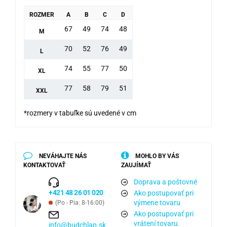
ROZMER
A
B
C
D
67
49
74
48
M
70
52
76
49
L
74
55
77
50
XL
77
58
79
51
XXL
*rozmery v tabuľke sú uvedené v cm
NEVÁHAJTE NÁS
MOHLO BY VÁS
KONTAKTOVAŤ
ZAUJÍMAŤ
Doprava a poštovné
+421 48 26 01 020
Ako postupovať pri
výmene tovaru
(Po - Pia: 8-16:00)
Ako postupovať pri
vrátení tovaru
info@budchlap.sk