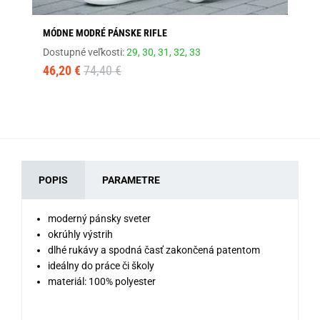
MÓDNE MODRÉ PÁNSKE RIFLE
ČI
Dostupné veľkosti:
29,
30,
31,
32,
33
Dos
46,20 €
74,40 €
41
POPIS
PARAMETRE
moderný pánsky sveter
okrúhly výstrih
dlhé rukávy a spodná časť zakončená patentom
ideálny do práce či školy
materiál: 100% polyester