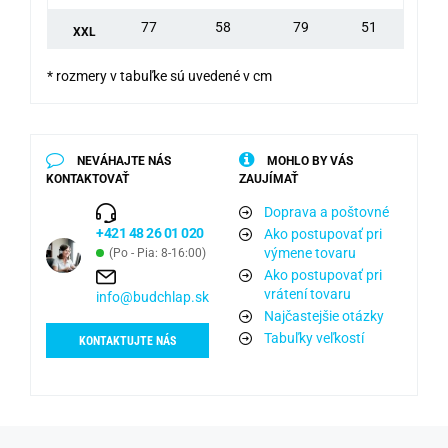
77
58
79
51
XXL
* rozmery v tabuľke sú uvedené v cm
NEVÁHAJTE NÁS
MOHLO BY VÁS
KONTAKTOVAŤ
ZAUJÍMAŤ
Doprava a poštovné
+421 48 26 01 020
Ako postupovať pri
výmene tovaru
(Po - Pia: 8-16:00)
Ako postupovať pri
vrátení tovaru
info@budchlap.sk
Najčastejšie otázky
Tabuľky veľkostí
KONTAKTUJTE NÁS