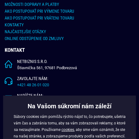
MOŽNOSTI DOPRAVY A PLATBY
AKO POSTUPOVAŤ PRI VÝMENE TOVARU
AKO POSTUPOVAŤ PRI VRÁTENI TOVARU
KONTAKTY
NAJČASTEJŠIE OTÁZKY
ONLINE ODSTÚPENIE OD ZMLUVY
KONTAKT
NETBIZNIS S.R.O.
Štiavnička 561, 97681 Podbrezová
ZAVOLAJTE NÁM:
+421 48 26 01 020
NAPÍŠTE NÁM:
info@budchlap.sk
Na Vašom súkromí nám záleží
UŽITOČNÉ INFORMÁCIE
Súbory cookies vám pomôžu rýchlo nájsť to, čo potrebujete, ušetria
vám čas a zabránia tomu, aby sa vám zobrazovali reklamy, o ktoré
O NÁS
sa nezaujímate. Používame
cookies
, aby sme vám oznámili, že ste
VERNOSTNÝ PROGRAM
na našej stránke, a zobrazujeme produkty podľa vašich preferencií.
BLOG