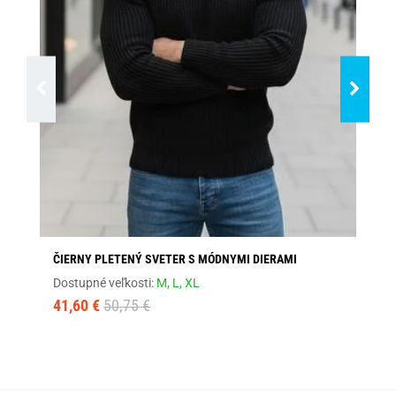
ČIERNY PLETENÝ SVETER S MÓDNYMI DIERAMI
PÁ
Dostupné veľkosti:
M,
L,
XL
Dos
41,60 €
50,75 €
32