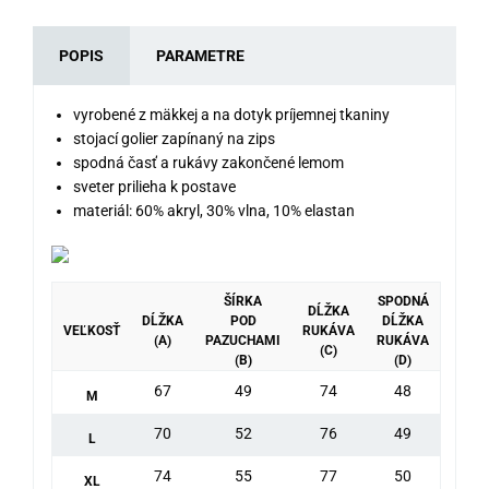
POPIS
PARAMETRE
vyrobené z mäkkej a na dotyk príjemnej tkaniny
stojací golier zapínaný na zips
spodná časť a rukávy zakončené lemom
sveter prilieha k postave
materiál: 60% akryl, 30% vlna, 10% elastan
ŠÍRKA
SPODNÁ
DĹŽKA
DĹŽKA
POD
DĹŽKA
VEĽKOSŤ
RUKÁVA
(A)
PAZUCHAMI
RUKÁVA
(C)
(B)
(D)
67
49
74
48
M
70
52
76
49
L
74
55
77
50
XL