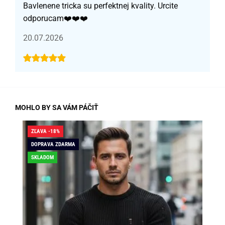
Bavlenene tricka su perfektnej kvality. Urcite
odporucam❤️❤️❤️
20.07.2026
MOHLO BY SA VÁM PÁČIŤ
ZĽAVA -18%
ZĽA
DOPRAVA ZDARMA
SK
SKLADOM