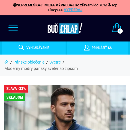
🤩NEPREMEŠKAJ! MEGA VÝPREDAJ so zľavami do 70%!🔝Top
zľavy»»»
VÝPREDAJ
0
VYHĽADÁVANIE
PRIHLÁSIŤ SA
Pánske oblečenie
Svetre
Moderný modrý pánsky sveter so zipsom
ZĽAVA -33%
SKLADOM