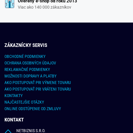
Overený e-shop od roku 2013
Viac ako 140 000 zákazníkov
ZÁKAZNÍCKY SERVIS
OBCHODNÉ PODMIENKY
OCHRANA OSOBNÝCH ÚDAJOV
REKLAMAČNÉ PODMIENKY
MOŽNOSTI DOPRAVY A PLATBY
AKO POSTUPOVAŤ PRI VÝMENE TOVARU
AKO POSTUPOVAŤ PRI VRÁTENI TOVARU
KONTAKTY
NAJČASTEJŠIE OTÁZKY
ONLINE ODSTÚPENIE OD ZMLUVY
KONTAKT
NETBIZNIS S.R.O.