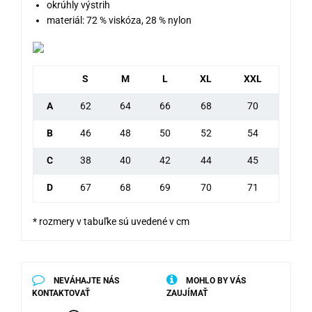
okrúhly výstrih
materiál: 72 % viskóza, 28 % nylon
S
M
L
XL
XXL
A
62
64
66
68
70
B
46
48
50
52
54
C
38
40
42
44
45
D
67
68
69
70
71
* rozmery v tabuľke sú uvedené v cm
NEVÁHAJTE NÁS
MOHLO BY VÁS
KONTAKTOVAŤ
ZAUJÍMAŤ