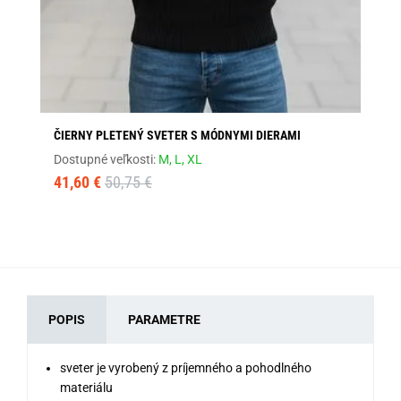
ČIERNY PLETENÝ SVETER S MÓDNYMI DIERAMI
PÁ
Dostupné veľkosti:
M,
L,
XL
Dos
41,60 €
50,75 €
32
POPIS
PARAMETRE
sveter je vyrobený z príjemného a pohodlného
materiálu