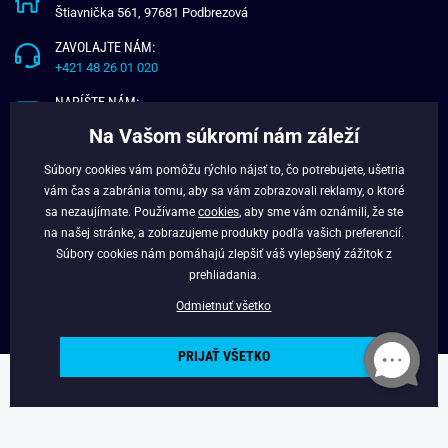
Štiavnička 561, 97681 Podbrezová
ZAVOLAJTE NÁM:
+421 48 26 01 020
NAPÍŠTE NÁM:
info@budchlap.sk
Na Vašom súkromí nám záleží
UŽITOČNÉ INFORMÁCIE
Súbory cookies vám pomôžu rýchlo nájsť to, čo potrebujete, ušetria
vám čas a zabránia tomu, aby sa vám zobrazovali reklamy, o ktoré
O NÁS
sa nezaujímate. Používame
cookies
, aby sme vám oznámili, že ste
VERNOSTNÝ PROGRAM
na našej stránke, a zobrazujeme produkty podľa vašich preferencií.
BLOG
Súbory cookies nám pomáhajú zlepšiť váš vylepšený zážitok z
FACEBOOK
prehliadania.
Odmietnuť všetko
PRIJAŤ VŠETKO
Copyright © 2025 - Budchlap.sk Všetky práva vyhradené. webdesign ©
litvanyi.sk
Powered by
Simplia.cz
.