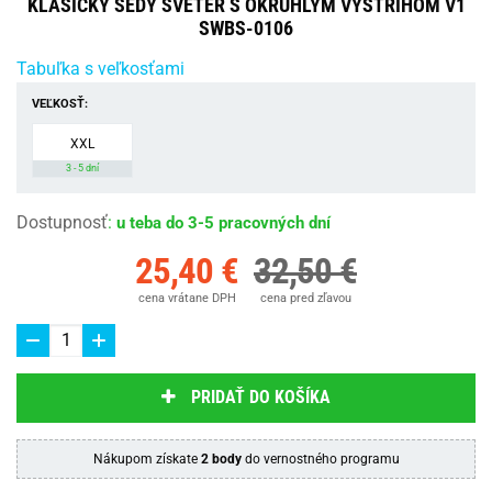
KLASICKÝ ŠEDÝ SVETER S OKRÚHLYM VÝSTRIHOM V1
SWBS-0106
Tabuľka s veľkosťami
VEĽKOSŤ:
XXL
3 - 5 dní
Dostupnosť
:
u teba do 3-5 pracovných dní
25,40 €
32,50 €
cena vrátane DPH
cena pred zľavou
PRIDAŤ DO KOŠÍKA
Nákupom získate
2 body
do vernostného programu