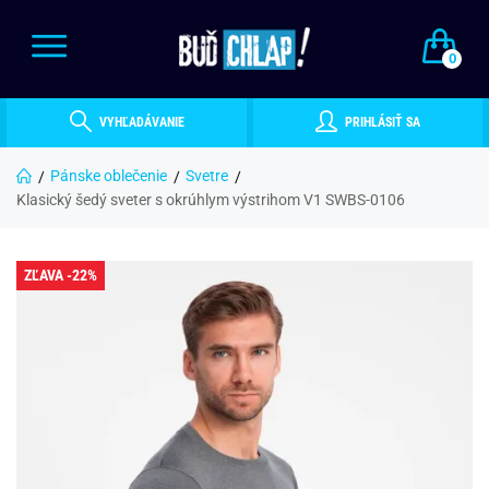
0
VYHĽADÁVANIE
PRIHLÁSIŤ SA
Pánske oblečenie
Svetre
Klasický šedý sveter s okrúhlym výstrihom V1 SWBS-0106
ZĽAVA -22%