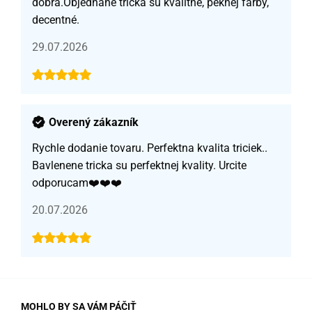
dobrá.Objednané tričká sú kvalitné, peknej farby,
decentné.
29.07.2026
Overený zákazník
Rychle dodanie tovaru. Perfektna kvalita triciek..
Bavlenene tricka su perfektnej kvality. Urcite
odporucam❤️❤️❤️
20.07.2026
MOHLO BY SA VÁM PÁČIŤ