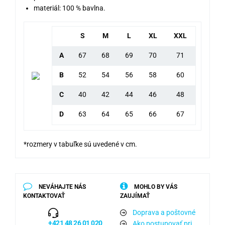
materiál: 100 % bavlna.
S
M
L
XL
XXL
A
67
68
69
70
71
B
52
54
56
58
60
C
40
42
44
46
48
D
63
64
65
66
67
*rozmery v tabuľke sú uvedené v cm.
NEVÁHAJTE NÁS
MOHLO BY VÁS
KONTAKTOVAŤ
ZAUJÍMAŤ
Doprava a poštovné
+421 48 26 01 020
Ako postupovať pri