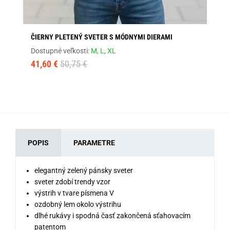
ČIERNY PLETENÝ SVETER S MÓDNYMI DIERAMI
PÁ
Dostupné veľkosti:
M,
L,
XL
Dos
41,60 €
50,75 €
32
POPIS
PARAMETRE
elegantný zelený pánsky sveter
sveter zdobí trendy vzor
výstrih v tvare písmena V
ozdobný lem okolo výstrihu
dlhé rukávy i spodná časť zakončená sťahovacím
patentom