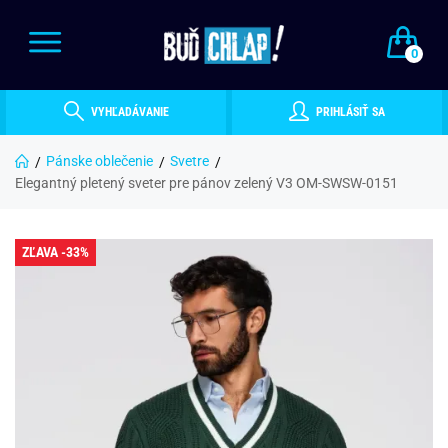
0
VYHĽADÁVANIE
PRIHLÁSIŤ SA
Pánske oblečenie
Svetre
Elegantný pletený sveter pre pánov zelený V3 OM-SWSW-0151
ZĽAVA -33%