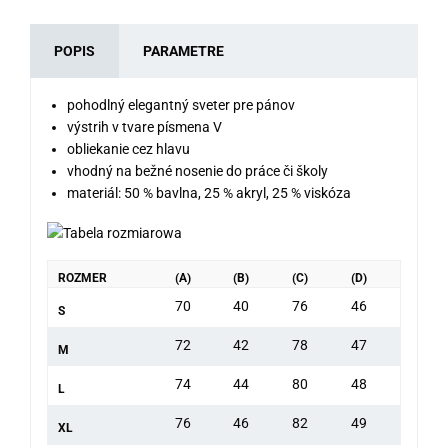
POPIS
PARAMETRE
pohodlný elegantný sveter pre pánov
výstrih v tvare písmena V
obliekanie cez hlavu
vhodný na bežné nosenie do práce či školy
materiál: 50 % bavlna, 25 % akryl, 25 % viskóza
ROZMER
(A)
(B)
(C)
(D)
70
40
76
46
S
72
42
78
47
M
74
44
80
48
L
76
46
82
49
XL