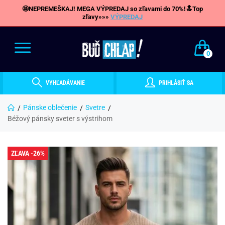
🤩NEPREMEŠKAJ! MEGA VÝPREDAJ so zľavami do 70%!🔝Top
zľavy»»»
VÝPREDAJ
0
VYHĽADÁVANIE
PRIHLÁSIŤ SA
Pánske oblečenie
Svetre
Béžový pánsky sveter s výstrihom
ZĽAVA -26%