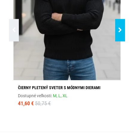
ČIERNY PLETENÝ SVETER S MÓDNYMI DIERAMI
TR
Dostupné veľkosti:
M,
L,
XL
Dos
41,60 €
50,75 €
19