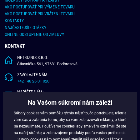
AKO POSTUPOVAŤ PRI VÝMENE TOVARU
AKO POSTUPOVAŤ PRI VRÁTENI TOVARU
KONTAKTY
NAJČASTEJŠIE OTÁZKY
ONLINE ODSTÚPENIE OD ZMLUVY
KONTAKT
NETBIZNIS S.R.O.
Štiavnička 561, 97681 Podbrezová
ZAVOLAJTE NÁM:
+421 48 26 01 020
NAPÍŠTE NÁM:
info@budchlap.sk
Na Vašom súkromí nám záleží
UŽITOČNÉ INFORMÁCIE
Súbory cookies vám pomôžu rýchlo nájsť to, čo potrebujete, ušetria
vám čas a zabránia tomu, aby sa vám zobrazovali reklamy, o ktoré
O NÁS
sa nezaujímate. Používame
cookies
, aby sme vám oznámili, že ste
VERNOSTNÝ PROGRAM
na našej stránke, a zobrazujeme produkty podľa vašich preferencií.
BLOG
Súbory cookies nám pomáhajú zlepšiť váš vylepšený zážitok z