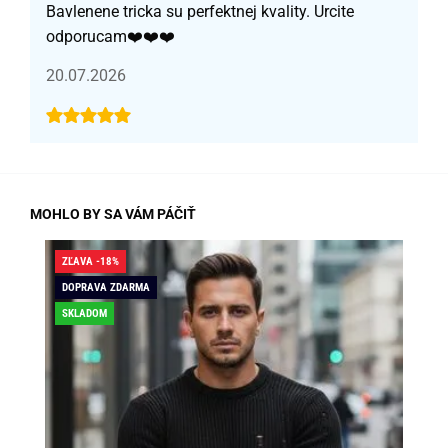
Bavlenene tricka su perfektnej kvality. Urcite
odporucam❤️❤️❤️
20.07.2026
MOHLO BY SA VÁM PÁČIŤ
ZĽAVA -18%
ZĽA
DOPRAVA ZDARMA
SK
SKLADOM