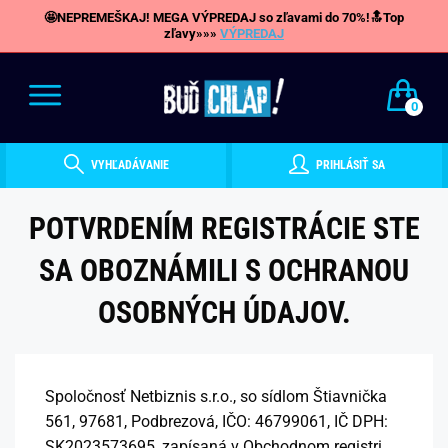
🤩NEPREMEŠKAJ! MEGA VÝPREDAJ so zľavami do 70%!🔝Top
zľavy»»»
VÝPREDAJ
0
VYHĽADÁVANIE
PRIHLÁSIŤ SA
POTVRDENÍM REGISTRÁCIE STE
SA OBOZNÁMILI S OCHRANOU
OSOBNÝCH ÚDAJOV.
Spoločnosť Netbiznis s.r.o., so sídlom Štiavnička
561, 97681, Podbrezová, IČO: 46799061, IČ DPH:
SK2023573695, zapísaná v Obchodnom registri