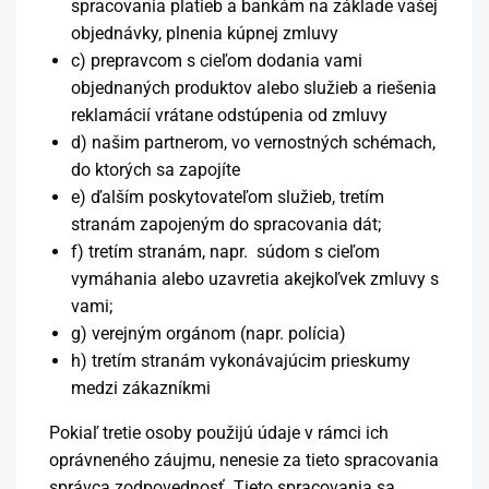
spracovania platieb a bankám na základe vašej
objednávky, plnenia kúpnej zmluvy
c) prepravcom s cieľom dodania vami
objednaných produktov alebo služieb a riešenia
reklamácií vrátane odstúpenia od zmluvy
d) našim partnerom, vo vernostných schémach,
do ktorých sa zapojíte
e) ďalším poskytovateľom služieb, tretím
stranám zapojeným do spracovania dát;
f) tretím stranám, napr. súdom s cieľom
vymáhania alebo uzavretia akejkoľvek zmluvy s
vami;
g) verejným orgánom (napr. polícia)
h) tretím stranám vykonávajúcim prieskumy
medzi zákazníkmi
Pokiaľ tretie osoby použijú údaje v rámci ich
oprávneného záujmu, nenesie za tieto spracovania
správca zodpovednosť. Tieto spracovania sa