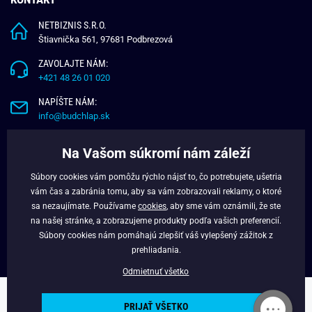
NETBIZNIS S.R.O.
Štiavnička 561, 97681 Podbrezová
ZAVOLAJTE NÁM:
+421 48 26 01 020
NAPÍŠTE NÁM:
info@budchlap.sk
UŽITOČNÉ INFORMÁCIE
Na Vašom súkromí nám záleží
O NÁS
Súbory cookies vám pomôžu rýchlo nájsť to, čo potrebujete, ušetria
VERNOSTNÝ PROGRAM
vám čas a zabránia tomu, aby sa vám zobrazovali reklamy, o ktoré
BLOG
sa nezaujímate. Používame
cookies
, aby sme vám oznámili, že ste
na našej stránke, a zobrazujeme produkty podľa vašich preferencií.
FACEBOOK
Súbory cookies nám pomáhajú zlepšiť váš vylepšený zážitok z
prehliadania.
Odmietnuť všetko
Copyright © 2025 - Budchlap.sk Všetky práva vyhradené. webdesign ©
PRIJAŤ VŠETKO
litvanyi.sk