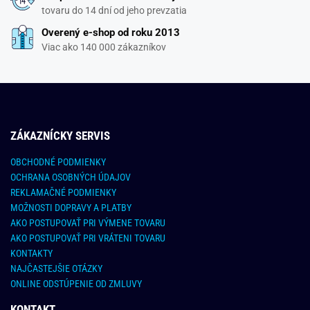
tovaru do 14 dní od jeho prevzatia
Overený e-shop od roku 2013
Viac ako 140 000 zákazníkov
ZÁKAZNÍCKY SERVIS
OBCHODNÉ PODMIENKY
OCHRANA OSOBNÝCH ÚDAJOV
REKLAMAČNÉ PODMIENKY
MOŽNOSTI DOPRAVY A PLATBY
AKO POSTUPOVAŤ PRI VÝMENE TOVARU
AKO POSTUPOVAŤ PRI VRÁTENI TOVARU
KONTAKTY
NAJČASTEJŠIE OTÁZKY
ONLINE ODSTÚPENIE OD ZMLUVY
KONTAKT