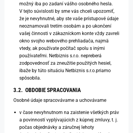
možný iba po zadaní vášho osobného hesla.
V tejto súvislosti by sme vás chceli upozorniť,
že je nevyhnutné, aby ste vaše prístupové údaje
neoznamovali tretím osobám a po ukončení
vašej činnosti v zákazníckom konte vždy zavreli
okno svojho webového prehliadača, najmä
vtedy, ak používate počítač spolu s inými
používateľmi. Netbiznis s.r.o. nepreberá
zodpovednosť za zneužitie použitých hesiel,
ibaže by túto situáciu Netbiznis s.r.o.priamo
spôsobila.
3.2. OBDOBIE SPRACOVANIA
Osobné údaje spracovávame a uchovávame
v čase nevyhnutnom na zaistenie všetkých práv
a povinností vyplývajúcich z kúpnej zmluvy, t. j.
počas objednávky a záručnej lehoty