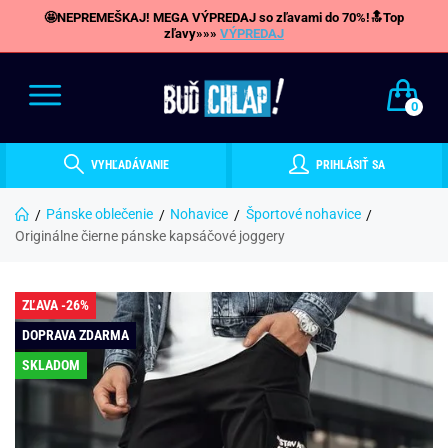
🤩NEPREMEŠKAJ! MEGA VÝPREDAJ so zľavami do 70%!🔝Top
zľavy»»»
VÝPREDAJ
0
VYHĽADÁVANIE
PRIHLÁSIŤ SA
Pánske oblečenie
Nohavice
Športové nohavice
Originálne čierne pánske kapsáčové joggery
ZĽAVA -26%
DOPRAVA ZDARMA
SKLADOM