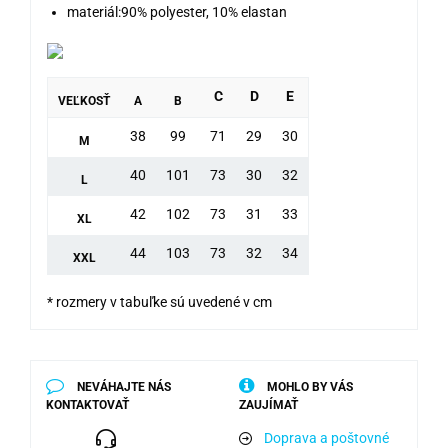
materiál:90% polyester, 10% elastan
C
D
E
VEĽKOSŤ
A
B
38
99
71
29
30
M
40
101
73
30
32
L
42
102
73
31
33
XL
44
103
73
32
34
XXL
* rozmery v tabuľke sú uvedené v cm
NEVÁHAJTE NÁS
MOHLO BY VÁS
KONTAKTOVAŤ
ZAUJÍMAŤ
Doprava a poštovné