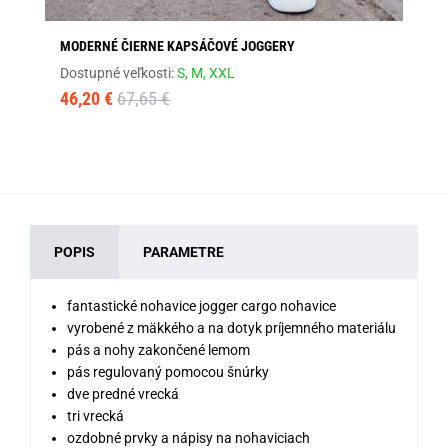
MODERNÉ ČIERNE KAPSÁČOVÉ JOGGERY
OR
Dostupné veľkosti:
S,
M,
XXL
Dos
46,20 €
67,65 €
46
POPIS
PARAMETRE
fantastické nohavice jogger cargo nohavice
vyrobené z mäkkého a na dotyk príjemného materiálu
pás a nohy zakončené lemom
pás regulovaný pomocou šnúrky
dve predné vrecká
tri vrecká
ozdobné prvky a nápisy na nohaviciach