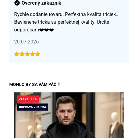
Overený zákazník
Rychle dodanie tovaru. Perfektna kvalita triciek..
Bavlenene tricka su perfektnej kvality. Urcite
odporucam❤️❤️❤️
20.07.2026
MOHLO BY SA VÁM PÁČIŤ
ZĽAVA -18%
ZĽA
DOPRAVA ZDARMA
SK