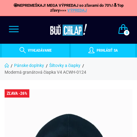
🤩NEPREMEŠKAJ! MEGA VÝPREDAJ so zľavami do 70%!🔝Top
zľavy»»»
VÝPREDAJ
0
VYHĽADÁVANIE
PRIHLÁSIŤ SA
Pánske doplnky
Šiltovky a čiapky
Moderná granátová čiapka V4 ACWH-0124
ZĽAVA -26%