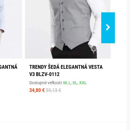
EGANTNÁ
TRENDY ŠEDÁ ELEGANTNÁ VESTA
TREN
V3 BLZV-0112
VEST
Dostupné veľkosti:
M,
L,
XL,
XXL
Dostup
34,80 €
59,13 €
34,80