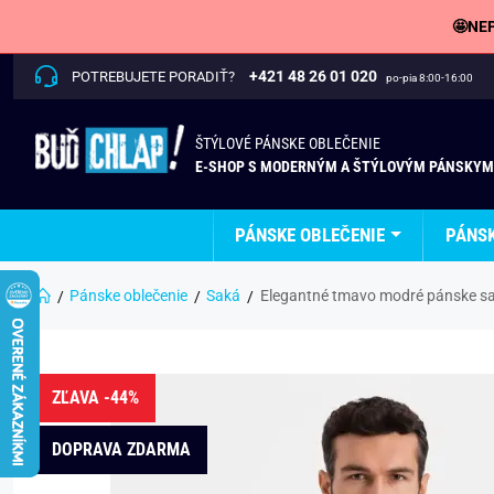
🤩NEP
+421 48 26 01 020
POTREBUJETE PORADIŤ?
po-pia 8:00-16:00
ŠTÝLOVÉ PÁNSKE OBLEČENIE
E-SHOP S MODERNÝM A ŠTÝLOVÝM PÁNSKYM
PÁNSKE OBLEČENIE
PÁNS
Pánske oblečenie
Saká
Elegantné tmavo modré pánske s
ZĽAVA -44%
DOPRAVA ZDARMA