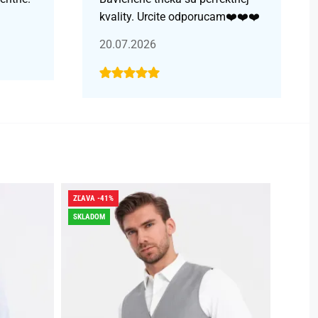
kvality. Urcite odporucam❤️❤️❤️
20.07.2026
ZĽAVA -41%
ZĽAVA -
SKLADOM
SKLADO