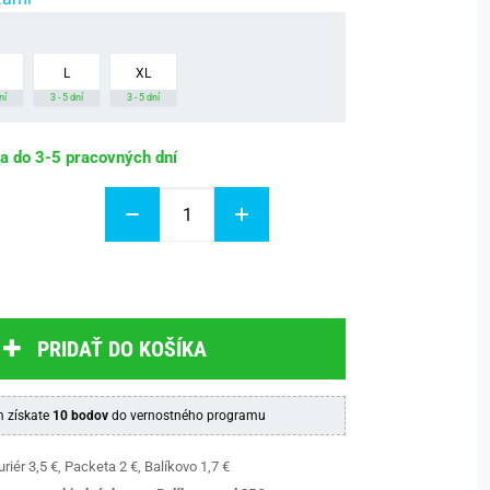
L
XL
ní
3 - 5 dní
3 - 5 dní
ba do 3-5 pracovných dní
PRIDAŤ DO KOŠÍKA
 získate
10 bodov
do vernostného programu
riér 3,5 €, Packeta 2 €, Balíkovo 1,7 €