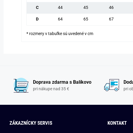
C
44
45
46
D
64
65
67
* rozmery v tabuľke sú uvedené v cm
Doprava zdarma s Balíkovo
Doda
pri nákupe nad 35 €
pri 
ZÁKAZNÍCKY SERVIS
KONTAKT