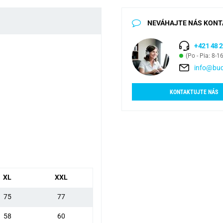
NEVÁHAJTE NÁS KONT
+421 48 2
(Po - Pia: 8-1
info@bud
KONTAKTUJTE NÁS
XL
XXL
75
77
58
60