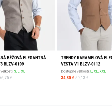
ČNÁ BÉŽOVÁ ELEGANTNÁ
TRENDY KARAMELOVÁ EL
V3 BLZV-0109
VESTA V1 BLZV-0112
veľkosti:
S,
L,
XL
Dostupné veľkosti:
L,
XL,
XXL
66,75 €
34,80 €
59,13 €