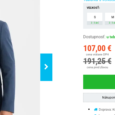
VEĽKOSŤ:
S
M
3 - 5 dní
3 - 5 d
Dostupnosť
:
u te
107,00 €
cena vrátane DPH
191,25 €
cena pred zľavou
Nákupom
Doprava: Ku