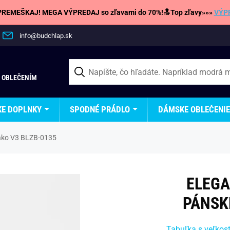
REMEŠKAJ! MEGA VÝPREDAJ so zľavami do 70%!🔝Top zľavy»»»
VÝP
info@budchlap.sk
 OBLEČENÍM
KE DOPLNKY
SPODNÉ PRÁDLO
DÁMSKE OBLEČENIE
ako V3 BLZB-0135
ELEG
PÁNSK
Tabuľka s veľkos