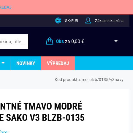
REDAJ
SK/EUR
Zákaznícka zóna
0
ks
za
0,00 €
NOVINKY
VÝPREDAJ
Kód produktu:
mo_blzb/0135/v3navy
ANTNÉ TMAVO MODRÉ
E SAKO V3 BLZB-0135
ťami