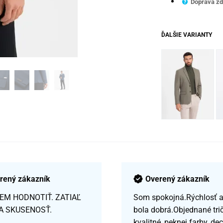
Doprava zd
ĎALŠIE VARIANTY
rený zákazník
Overený zákazník
EM HODNOTIŤ. ZATIAĽ
Som spokojná.Rýchlosť a 
A SKUSENOSŤ.
bola dobrá.Objednané tri
kvalitné, peknej farby, de