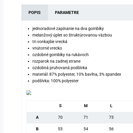
POPIS
PARAMETRE
jednoradové zapínanie na dva gombíky
melanžový úplet so štruktúrovanou väzbou
tri vonkajšie vrecká
vnútorné vrecko
ozdobné gombíky na rukávoch
rozparok na zadnej strane
ozdobná pruhovaná podšívka
materiál: 87% polyester, 10% bavlna, 3% spandex
podšívka: 100% polyester
S
M
L
A
70
71
73
B
53
54
56