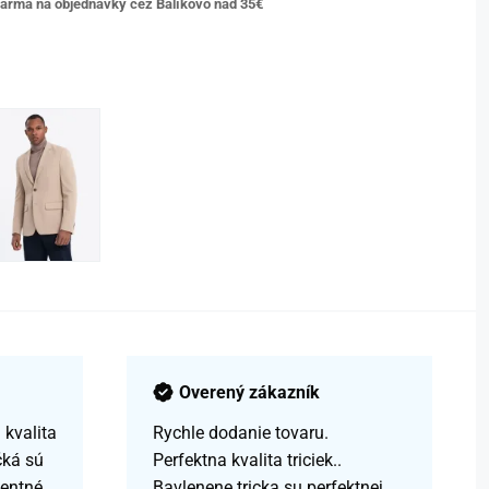
arma na objednávky cez Balíkovo nad 35€
Overený zákazník
kvalita
Rychle dodanie tovaru.
čká sú
Perfektna kvalita triciek..
centné.
Bavlenene tricka su perfektnej