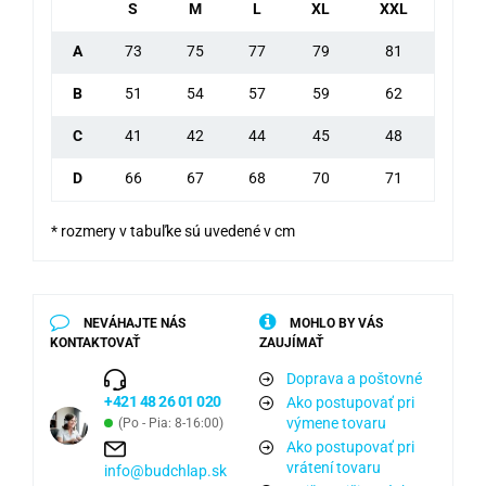
S
M
L
XL
XXL
A
73
75
77
79
81
B
51
54
57
59
62
C
41
42
44
45
48
D
66
67
68
70
71
* rozmery v tabuľke sú uvedené v cm
NEVÁHAJTE NÁS
MOHLO BY VÁS
KONTAKTOVAŤ
ZAUJÍMAŤ
Doprava a poštovné
+421 48 26 01 020
Ako postupovať pri
výmene tovaru
(Po - Pia: 8-16:00)
Ako postupovať pri
vrátení tovaru
info@budchlap.sk