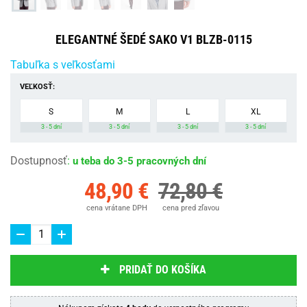
ELEGANTNÉ ŠEDÉ SAKO V1 BLZB-0115
Tabuľka s veľkosťami
VEĽKOSŤ:
S
M
L
XL
3 - 5 dní
3 - 5 dní
3 - 5 dní
3 - 5 dní
Dostupnosť
:
u teba do 3-5 pracovných dní
48,90 €
72,80 €
cena vrátane DPH
cena pred zľavou
PRIDAŤ DO KOŠÍKA