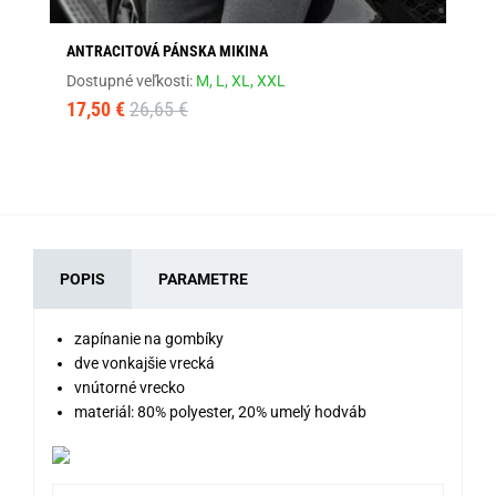
ANTRACITOVÁ PÁNSKA MIKINA
PR
Dostupné veľkosti:
M,
L,
XL,
XXL
Dos
17,50 €
26,65 €
34
POPIS
PARAMETRE
zapínanie na gombíky
dve vonkajšie vrecká
vnútorné vrecko
materiál: 80% polyester, 20% umelý hodváb