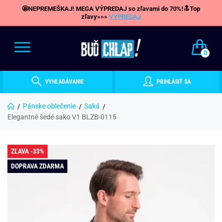
🤩NEPREMEŠKAJ! MEGA VÝPREDAJ so zľavami do 70%!🔝Top
zľavy»»»
VÝPREDAJ
0
VYHĽADÁVANIE
PRIHLÁSIŤ SA
Pánske oblečenie
Saká
Elegantné šedé sako V1 BLZB-0115
ZĽAVA -33%
DOPRAVA ZDARMA