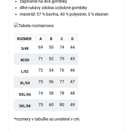
zapínanie na dva gombíky
dlhé rukávy zdobia ozdobné gombíky
materiál: 57 % bavlna, 40 % polyester, 3 % elastan
ROZMER
A
B
C
D
69
50
74
44
S/48
71
52
75
45
M/50
72
54
76
46
L/52
73
56
77
47
XL/54
74
58
78
48
XXL/56
75
60
80
49
3XL/58
*rozmery v tabuľke sú uvedené v cm.