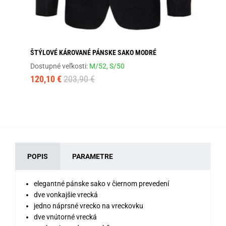
ŠTÝLOVÉ KÁROVANÉ PÁNSKE SAKO MODRÉ
JE
Dostupné veľkosti:
M/52,
S/50
Dos
120,10 €
203,90 €
33
POPIS
PARAMETRE
elegantné pánske sako v čiernom prevedení
dve vonkajšie vrecká
jedno náprsné vrecko na vreckovku
dve vnútorné vrecká