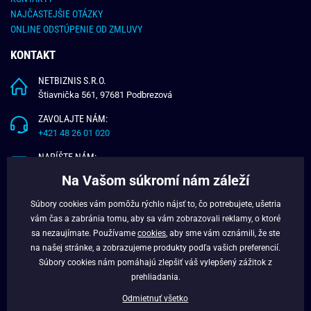
NAJČASTEJŠIE OTÁZKY
ONLINE ODSTÚPENIE OD ZMLUVY
KONTAKT
NETBIZNIS S.R.O.
Štiavnička 561, 97681 Podbrezová
ZAVOLAJTE NÁM:
+421 48 26 01 020
NAPÍŠTE NÁM:
info@budchlap.sk
Na Vašom súkromí nám záleží
UŽITOČNÉ INFORMÁCIE
Súbory cookies vám pomôžu rýchlo nájsť to, čo potrebujete, ušetria
vám čas a zabránia tomu, aby sa vám zobrazovali reklamy, o ktoré
O NÁS
sa nezaujímate. Používame
cookies
, aby sme vám oznámili, že ste
VERNOSTNÝ PROGRAM
na našej stránke, a zobrazujeme produkty podľa vašich preferencií.
BLOG
Súbory cookies nám pomáhajú zlepšiť váš vylepšený zážitok z
FACEBOOK
prehliadania.
Odmietnuť všetko