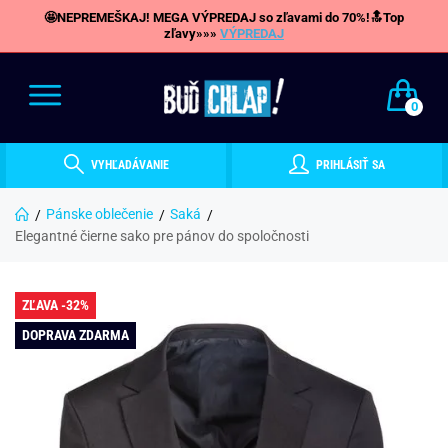
🤩NEPREMEŠKAJ! MEGA VÝPREDAJ so zľavami do 70%!🔝Top
zľavy»»»
VÝPREDAJ
0
VYHĽADÁVANIE
PRIHLÁSIŤ SA
Pánske oblečenie
Saká
Elegantné čierne sako pre pánov do spoločnosti
ZĽAVA -32%
DOPRAVA ZDARMA