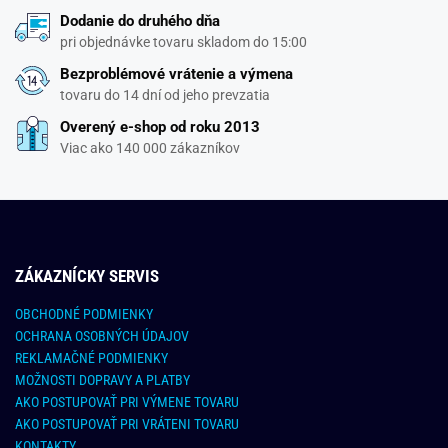
Dodanie do druhého dňa
pri objednávke tovaru skladom do 15:00
Bezproblémové vrátenie a výmena
tovaru do 14 dní od jeho prevzatia
Overený e-shop od roku 2013
Viac ako 140 000 zákazníkov
ZÁKAZNÍCKY SERVIS
OBCHODNÉ PODMIENKY
OCHRANA OSOBNÝCH ÚDAJOV
REKLAMAČNÉ PODMIENKY
MOŽNOSTI DOPRAVY A PLATBY
AKO POSTUPOVAŤ PRI VÝMENE TOVARU
AKO POSTUPOVAŤ PRI VRÁTENI TOVARU
KONTAKTY