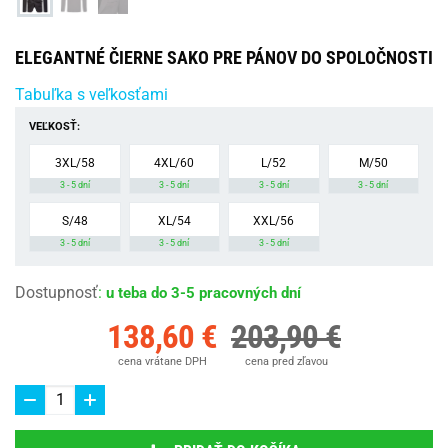
ELEGANTNÉ ČIERNE SAKO PRE PÁNOV DO SPOLOČNOSTI
Tabuľka s veľkosťami
VEĽKOSŤ:
3XL/58
4XL/60
L/52
M/50
3 - 5 dní
3 - 5 dní
3 - 5 dní
3 - 5 dní
S/48
XL/54
XXL/56
3 - 5 dní
3 - 5 dní
3 - 5 dní
Dostupnosť
:
u teba do 3-5 pracovných dní
138,60 €
203,90 €
cena vrátane DPH
cena pred zľavou