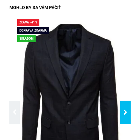
MOHLO BY SA VÁM PÁČIŤ
ZĽAVA -41%
ZĽA
DOPRAVA ZDARMA
SK
SKLADOM