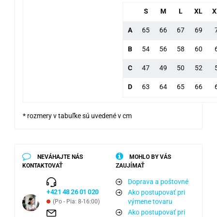
S
M
L
XL
X
A
65
66
67
69
B
54
56
58
60
C
47
49
50
52
D
63
64
65
66
* rozmery v tabuľke sú uvedené v cm
NEVÁHAJTE NÁS
MOHLO BY VÁS
KONTAKTOVAŤ
ZAUJÍMAŤ
Doprava a poštovné
+421 48 26 01 020
Ako postupovať pri
výmene tovaru
(Po - Pia: 8-16:00)
Ako postupovať pri