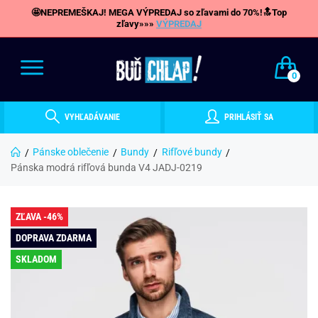
🤩NEPREMEŠKAJ! MEGA VÝPREDAJ so zľavami do 70%!🔝Top
zľavy»»»
VÝPREDAJ
0
VYHĽADÁVANIE
PRIHLÁSIŤ SA
Pánske oblečenie
Bundy
Rifľové bundy
Pánska modrá rifľová bunda V4 JADJ-0219
ZĽAVA -46%
DOPRAVA ZDARMA
SKLADOM