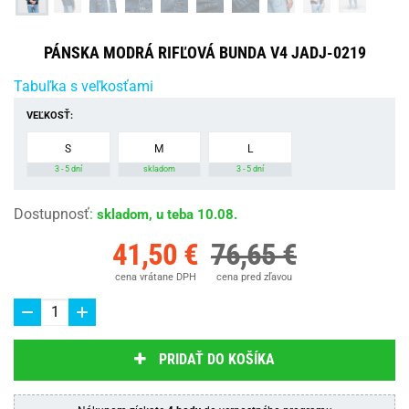
PÁNSKA MODRÁ RIFĽOVÁ BUNDA V4 JADJ-0219
Tabuľka s veľkosťami
VEĽKOSŤ:
S
M
L
3 - 5 dní
skladom
3 - 5 dní
Dostupnosť
:
skladom, u teba 10.08.
41,50 €
76,65 €
cena vrátane DPH
cena pred zľavou
PRIDAŤ DO KOŠÍKA