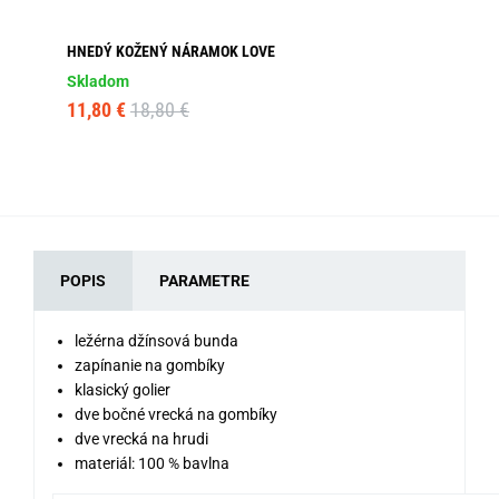
HNEDÝ KOŽENÝ NÁRAMOK LOVE
AT
01
Skladom
Sk
11,80 €
18,80 €
18
POPIS
PARAMETRE
ležérna džínsová bunda
zapínanie na gombíky
klasický golier
dve bočné vrecká na gombíky
dve vrecká na hrudi
materiál: 100 % bavlna