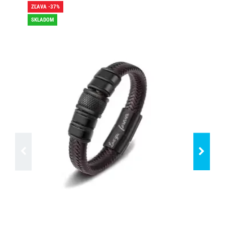
ZĽAVA -37%
ZĽA
SKLADOM
SK