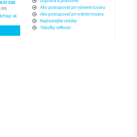
Doprava a poštovné
6 01 020
Ako postupovať pri výmene tovaru
6:00)
Ako postupovať pri vrátení tovaru
chlap.sk
Najčastejšie otázky
Tabuľky veľkostí