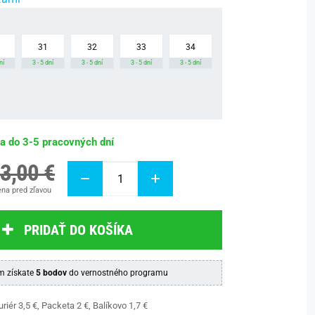
31
32
33
34
ní
3 - 5 dní
3 - 5 dní
3 - 5 dní
3 - 5 dní
ba do 3-5 pracovných dní
3,00 €
na pred zľavou
PRIDAŤ DO KOŠÍKA
 získate
5 bodov
do vernostného programu
riér 3,5 €, Packeta 2 €, Balíkovo 1,7 €