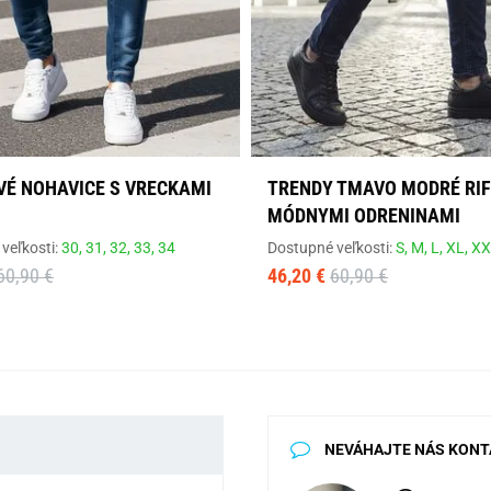
VÉ NOHAVICE S VRECKAMI
TRENDY TMAVO MODRÉ RIF
MÓDNYMI ODRENINAMI
veľkosti:
30,
31,
32,
33,
34
Dostupné veľkosti:
S,
M,
L,
XL,
XX
60,90 €
46,20 €
60,90 €
NEVÁHAJTE NÁS KONT