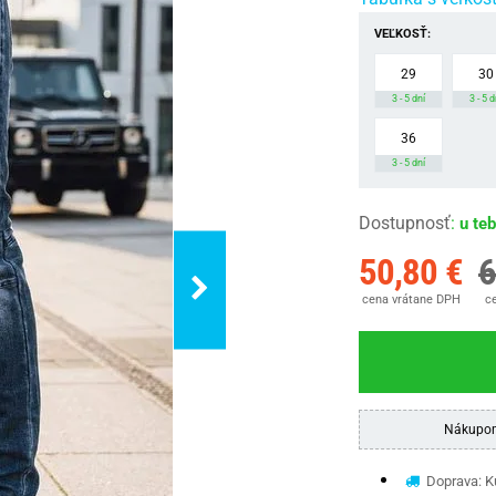
VEĽKOSŤ:
29
30
3 - 5 dní
3 - 5 d
36
3 - 5 dní
Dostupnosť
:
u te
50,80 €
6
cena vrátane DPH
ce
Nákupom
Doprava: Ku