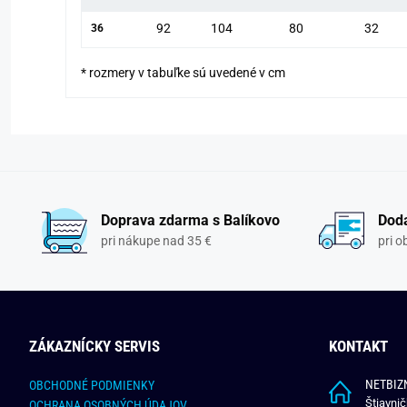
92
104
80
32
36
* rozmery v tabuľke sú uvedené v cm
Doprava zdarma s Balíkovo
Doda
pri nákupe nad 35 €
pri 
ZÁKAZNÍCKY SERVIS
KONTAKT
NETBIZN
OBCHODNÉ PODMIENKY
Štiavni
OCHRANA OSOBNÝCH ÚDAJOV