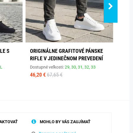
LE S
ORIGINÁLNE GRAFITOVÉ PÁNSKE
ŠTÝL
RIFLE V JEDINEČNOM PREVEDENÍ
MIKI
L
Dostupné veľkosti:
29,
30,
31,
32,
33
Dostup
46,20 €
67,65 €
24,50
AKTOVAŤ
MOHLO BY VÁS ZAUJÍMAŤ