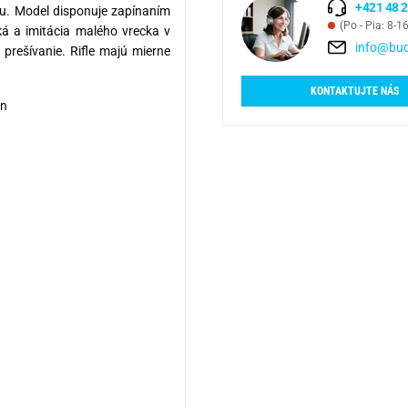
+421 48 2
álu. Model disponuje zapínaním
(Po - Pia: 8-1
ká a imitácia malého vrecka v
info@bud
prešívanie. Rifle majú mierne
KONTAKTUJTE NÁS
an