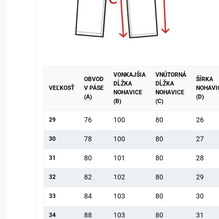
VONKAJŠIA
VNÚTORNÁ
OBVOD
ŠÍRKA
DĹŽKA
DĹŽKA
VEĽKOSŤ
V PÁSE
NOHAVI
NOHAVICE
NOHAVICE
(A)
(D)
(B)
(C)
76
100
80
26
29
78
100
80
27
30
80
101
80
28
31
82
102
80
29
32
84
103
80
30
33
88
103
80
31
34