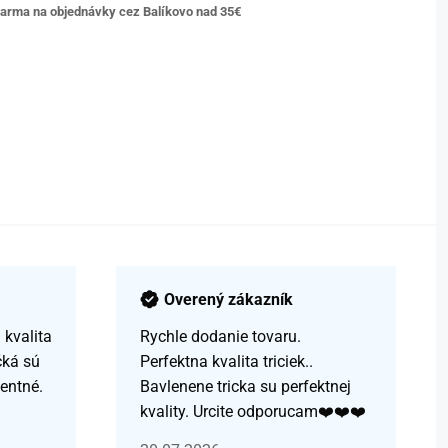
arma na objednávky cez Balíkovo nad 35€
Overený zákazník
kvalita
Rychle dodanie tovaru.
čká sú
Perfektna kvalita triciek..
centné.
Bavlenene tricka su perfektnej
kvality. Urcite odporucam❤️❤️❤️