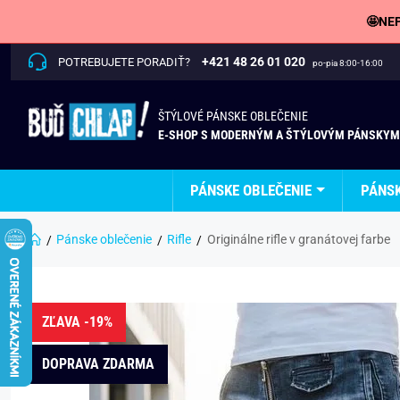
🤩NEP
+421 48 26 01 020
POTREBUJETE PORADIŤ?
po-pia 8:00-16:00
ŠTÝLOVÉ PÁNSKE OBLEČENIE
E-SHOP S MODERNÝM A ŠTÝLOVÝM PÁNSKYM
PÁNSKE OBLEČENIE
PÁNS
Pánske oblečenie
Rifle
Originálne rifle v granátovej farbe
ZĽAVA -19%
DOPRAVA ZDARMA