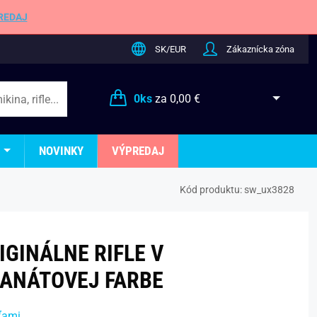
REDAJ
SK/EUR
Zákaznícka zóna
0
ks
za
0,00 €
NOVINKY
VÝPREDAJ
Kód produktu:
sw_ux3828
IGINÁLNE RIFLE V
ANÁTOVEJ FARBE
ťami