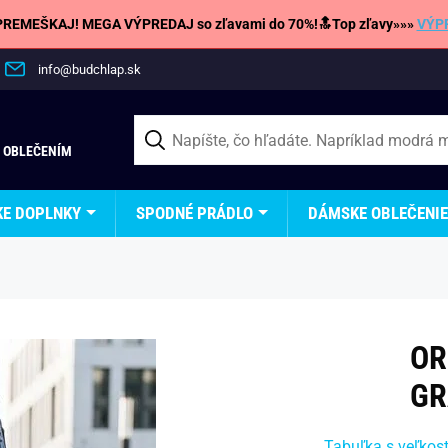
REMEŠKAJ! MEGA VÝPREDAJ so zľavami do 70%!🔝Top zľavy»»»
VÝP
info@budchlap.sk
 OBLEČENÍM
KE DOPLNKY
SPODNÉ PRÁDLO
DÁMSKE OBLEČENIE
OR
GR
Tabuľka s veľkos