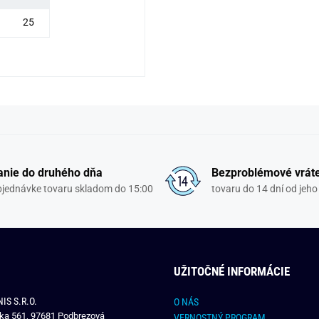
25
nie do druhého dňa
Bezproblémové vrát
objednávke tovaru skladom do 15:00
tovaru do 14 dní od jeho
UŽITOČNÉ INFORMÁCIE
IS S.R.O.
O NÁS
čka 561, 97681 Podbrezová
VERNOSTNÝ PROGRAM