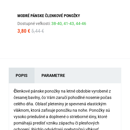
MODRÉ PÁNSKE ČLENKOVÉ PONOŽKY
TM
Dostupné veľkosti:
38-40,
41-43,
44-46
Dos
3,80 €
5,44 €
3,
POPIS
PARAMETRE
Č
lenkové pánske ponožky na letné obdobie vyrobené z
česanej bavlny, čo Vám zaručí pohodlné nosenie počas
celého dňa. Oblasť pleteniny je spevnená elastickým
vláknom, ktorá zafixuje ponožku na nohe. Ponožky sú
vysoko priedušné a doplnené o strieborné ióny, ktoré
pomáhajú predísť vzniku zápachu či plesňových
ochorení. Rýchlo odvádzajú prebytočnú vlhkosť.