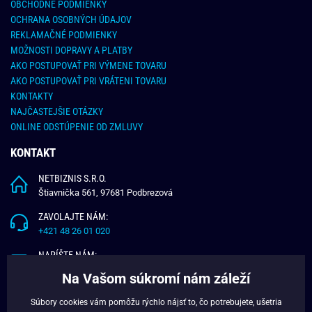
OBCHODNÉ PODMIENKY
OCHRANA OSOBNÝCH ÚDAJOV
REKLAMAČNÉ PODMIENKY
MOŽNOSTI DOPRAVY A PLATBY
AKO POSTUPOVAŤ PRI VÝMENE TOVARU
AKO POSTUPOVAŤ PRI VRÁTENI TOVARU
KONTAKTY
NAJČASTEJŠIE OTÁZKY
ONLINE ODSTÚPENIE OD ZMLUVY
KONTAKT
NETBIZNIS S.R.O.
Štiavnička 561, 97681 Podbrezová
ZAVOLAJTE NÁM:
+421 48 26 01 020
NAPÍŠTE NÁM:
info@budchlap.sk
Na Vašom súkromí nám záleží
UŽITOČNÉ INFORMÁCIE
Súbory cookies vám pomôžu rýchlo nájsť to, čo potrebujete, ušetria