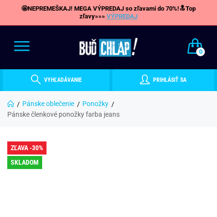
🤩NEPREMEŠKAJ! MEGA VÝPREDAJ so zľavami do 70%!🔝Top
zľavy»»»
VÝPREDAJ
0
VYHĽADÁVANIE
PRIHLÁSIŤ SA
Pánske oblečenie
Ponožky
Pánske členkové ponožky farba jeans
ZĽAVA -30%
SKLADOM