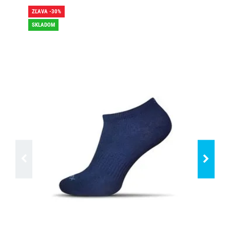
ZĽAVA -30%
ZĽA
SKLADOM
SK